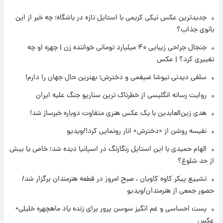
جدیدترین عکس نیکی کریمی با استایل تازه در باشگاه؛ چه خبر از این
۱۶ ساعت پیش
پست جدید محسن رضایی در شورای عالی امنیت
بانوی جذاب؟
ملی
جنجال جراحی زیبایی ۴۰ میلیارد تومانی خواننده زن | چهره او چه
تغییری کرد؟ | عکس
۲۰ ساعت پیش
آتش‌سوزی در لوناپارک شیراز؛ آخرین وضعیت
سلفی دیدنی نیوشا ضیغمی و دخترش؛ بهترین حال جهان را دارم!
خزندگان خطرناک پس از حادثه
روایت رسانه انگلیسی از خطرناک ترین سناریو جنگ علیه ایران
۲۱ ساعت پیش
هدی زین‌العابدین با یک عکس هنری متفاوت دوباره خبرساز شد!
خواستگار ۵۰ساله شاهدخت لئونور بازداشت شد
نفیسه روشن از «دخترش» انار رونمایی کرد!/ویدیو
الهام حمیدی با این استایل رنگارنگ در اسپانیا دیده شد؛ خاص یا بیش
۲۲ ساعت پیش
از حد شلوغ؟
نخستین تصویر لیونل مسی بعد از مرگ
پدر+عکس و فیلم
تشییع پیکر کاوه کاویان ، صبح امروز در قطعه هنرمندان برگزار شد/
حضور جمعی از هنرمندان/ویدیو
۲۲ ساعت پیش
پست احساسی و غم انگیز سوسن پرور برای زنده یاد ماهچهره خلیلی+
استوری مرموز محمدحسین میثاقی با موی
عکس