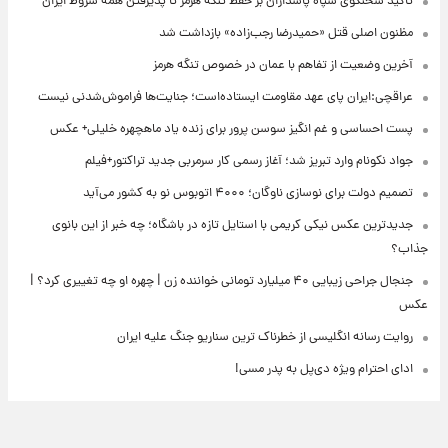
تاکید سخنگوی سپاه پاسداران بر حفظ تنگه هرمز تا پذیرفتن همه شروط ایران
مظنون اصلی قتل «حمیدرضا رجب‌زاده» بازداشت شد
آخرین وضعیت از تفاهم با عمان در خصوص تنگه هرمز
عراقچی:ایران پای عهد مقاومت ایستاده‌است؛ جنایت‌ها فراموش‌شدنی نیست
پست احساسی و غم انگیز سوسن پرور برای زنده یاد ماهچهره خلیلی+ عکس
جواد نکونام وارد تبریز شد؛ آغاز رسمی کار سرمربی جدید تراکتور+فیلم
تصمیم دولت برای نوسازی ناوگان؛ ۴۰۰۰ اتوبوس نو به کشور می‌آید
جدیدترین عکس نیکی کریمی با استایل تازه در باشگاه؛ چه خبر از این بانوی
جذاب؟
جنجال جراحی زیبایی ۴۰ میلیارد تومانی خواننده زن | چهره او چه تغییری کرد؟ |
عکس
روایت رسانه انگلیسی از خطرناک ترین سناریو جنگ علیه ایران
ادای احترام ویژه دی‌پل به پدر مسی!