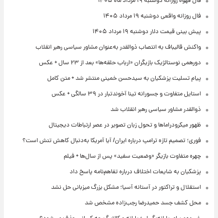
فال قهوه روزانه دوشنبه ۱۹ مرداد ماه ۱۴۰۵
فال روزانه واقعی دوشنبه ۱۹ مرداد ۱۴۰۵
پیش‌ بینی قیمت دلار دوشنبه ۱۹ مرداد ۱۴۰۵
واکنش قالیباف به انتصاب ذوالقدر به‌عنوان مشاور سیاسی رهبر انقلاب
دورهمی نوستالژیک بازیگران «ارباب حلقه‌ها» بعد از ۲۳ سال + عکس
پیام تسلیت پزشکیان به سیدحسن خمینی منتشر شد + متن کامل
استایل متفاوت و جسورانه تینا آخوندتبار در ۳۹ سالگی + عکس
ذوالقدر مشاور سیاسی رهبر انقلاب شد
ظهور میکرودراماها و تحول زبان تصویر در عصر ارتباطات دیجیتال
فوری؛ تصمیم تازه ترامپ درباره ایران/ آیا آمریکا به‌دنبال کاهش تنش است؟
چهره متفاوت بازیگر «وضعیت سفید» پس از سال‌ها + فیلم
پزشکیان به شایعات اختلاف درباره تفاهم‌نامه پاسخ داد
استقلال و تراکتور در آستانه آسیا؛ مشکل بزرگ میزبانی حل نشد
محل کشف جسد حمیدرضا رجب‌زاده مشخص شد