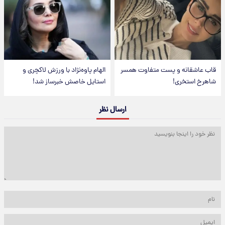
قاب عاشقانه و پست متفاوت همسر
الهام پاوه‌نژاد با ورزش لاکچری و
شاهرخ استخری!
استایل خاصش خبرساز شد!
ارسال نظر