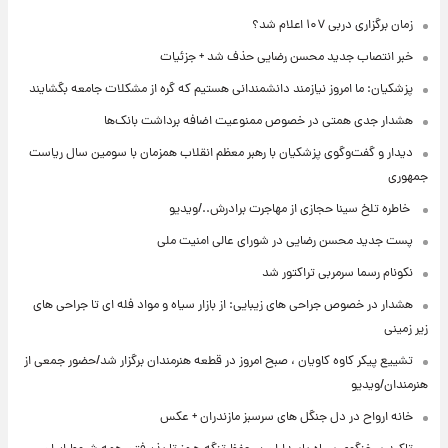
زمان برگزاری دربی ۱۰۷ اعلام شد؟
خبر انتصاب جدید محسن رضایی حذف شد + جزئیات
پزشکیان: ما امروز نیازمند دانشمندانی هستیم که گره از مشکلات جامعه بگشایند
هشدار جدی همتی در خصوص ممنوعیت اضافه ‌برداشت بانک‌ها
دیدار و گفت‌وگوی پزشکیان با رهبر معظم انقلاب همزمان با سومین سال ریاست
جمهوری
⁨ خاطره تلخ سینا حجازی از مهاجرت برادرش../ویدیو
پست جدید محسن رضایی در شورای عالی امنیت ملی
نکونام رسما سرمربی تراکتور شد
هشدار در خصوص جراحی های زیبایی: از بازار سیاه و مواد فله ای تا جراحی های
زیر زمینی
تشییع پیکر کاوه کاویان ، صبح امروز در قطعه هنرمندان برگزار شد/حضور جمعی از
هنرمندان/ویدیو
خانه ارواح در دل جنگل های سرسبز مازندران + عکس