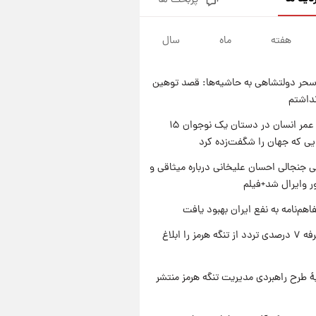
پربحث ها
فال قهوه روزانه پنجشنبه ۱۵ مرداد
ماه ۱۴۰۵
هفته
ماه
سال
۱ روز پیش
فال روزانه واقعی پنجشنبه ۱۵
مرداد ۱۴۰۵
حر دولتشاهی به حاشیه‌ها: قصد توهین
۱ روز پیش
نداشتم
ارزش سهام عدالت برای امروز
چهارشنبه ۱۴ مرداد + جدول
راز طول عمر انسان در دستان یک نوجوان ۱۵
یی که جهان را شگفت‌زده کرد
۱ روز پیش
آغاز طرح جدید فروش مشارکت در
 جنجالی احسان علیخانی درباره میثاقی و
تولید سایپا؛ نام خودرو، مبلغ پیش
 وایرال شد+فیلم
پرداخت و زمان تحویل | سود
مشارکت چند درصد است؟
اهم‌نامه به نفع ایران بهبود یافت
ایران تعرفه ۷ درصدی تردد از تنگه هرمز را ابلاغ
ۀ طرح راهبردی مدیریت تنگه هرمز منتشر