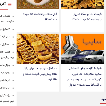
آخری
قیمت طلا و سکه امروز
فال حافظ پنجشنبه ۱۵ مرداد
هشدار محس
پنجشنبه ۱۵ مرداد ۱۴۰۵
ماه ۱۴۰۵
نخواهد شد
۶ منبع پنهان ویتامین C
این خوراک
استایل ع
طلب حلالی
پرسپولیس
چهار ماس
شرایط تازه فروش اقساطی
سیگنال‌های جدید برای بازار
بهترین م
سایپا اعلام شد؛ شاهین،
طلا؛ پیش‌بینی قیمت سکه و
کوییک، اطلس، سهند و ساینا
طلا فردا
در ششم ا
با اقساط بلندمدت + جدول
این مناطق
پزشکیان: 
جره
برق بسیار ک