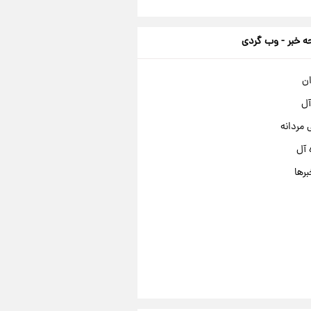
 خبر - وب گردی
ان
آل
مردانه
 آل
برها