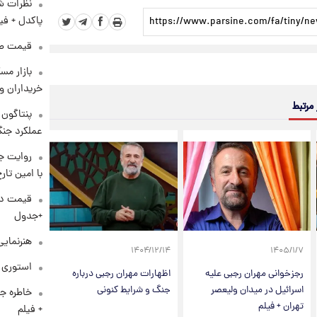
نظرات شن
پاکدل + فی
قیمت طلا و 
بازار مس
خریداران و
 مرتبط
عملکرد جنگ
روایت ج
با امین تار
+جدول
هنرنمایی
۱۴۰۴/۱۲/۱۴
۱۴۰۵/۱/۷
استوری م
رجزخوانی مهران رجبی علیه
اظهارات مهران رجبی درباره
اسرائیل در میدان ولیعصر
جنگ و شرایط کنونی
خاطره جا
تهران + فیلم
+ فیلم