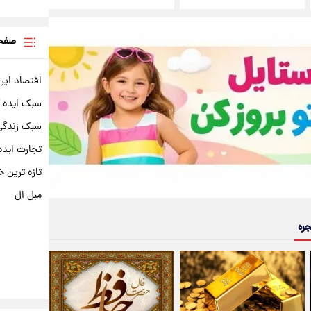
صفحه
اقتصاد ایر
سبک ایده 
سبک زندگی 
تجارت ایده
تازه ترین خ
مبل ال
جره