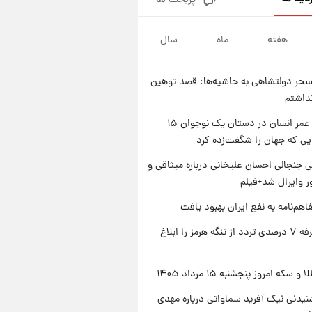
پربحث ها
فال قهوه روزانه پنجشنبه ۱۵ مرداد
ماه ۱۴۰۵
هفته
ماه
سال
۱ روز پیش
فال روزانه واقعی پنجشنبه ۱۵
مرداد ۱۴۰۵
حر دولتشاهی به حاشیه‌ها: قصد توهین
۱ روز پیش
نداشتم
ارزش سهام عدالت برای امروز
چهارشنبه ۱۴ مرداد + جدول
راز طول عمر انسان در دستان یک نوجوان ۱۵
یی که جهان را شگفت‌زده کرد
۱ روز پیش
آغاز طرح جدید فروش مشارکت در
 جنجالی احسان علیخانی درباره میثاقی و
تولید سایپا؛ نام خودرو، مبلغ پیش
 وایرال شد+فیلم
پرداخت و زمان تحویل | سود
مشارکت چند درصد است؟
اهم‌نامه به نفع ایران بهبود یافت
ایران تعرفه ۷ درصدی تردد از تنگه هرمز را ابلاغ
سکه امروز پنجشنبه ۱۵ مرداد ۱۴۰۵
یدنی نیک آفرید سماواتی درباره مهدی