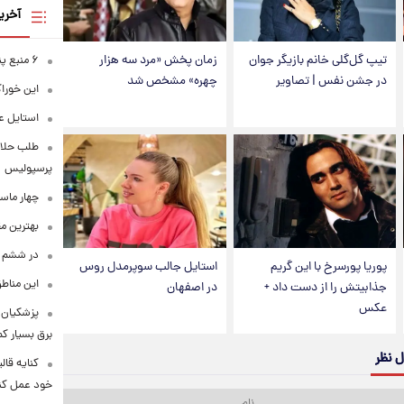
آخری
تیپ گل‌گلی خانم بازیگر جوان
زمان پخش «مرد سه هزار
۶ منبع پنهان ویتامین C
در جشن نفس | تصاویر
چهره» مشخص شد
این خوراک
استایل ع
طلب حلالی
پرسپولیس
چهار ماس
بهترین م
در ششم ا
پوریا پورسرخ با این گریم
استایل جالب سوپرمدل روس
این مناطق
جذابیتش را از دست داد +
در اصفهان
عکس
پزشکیان: 
برق بسیار ک
ل نظر
کنایه قال
خود عمل کن