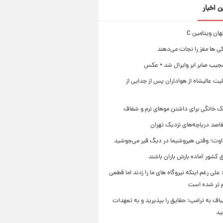
ن اخبار
ی ها مغز را نجات می‌دهند
جیب صابر ابر وایرال شد + عکس
ت عالیشاه از هواداران پس از جدایی از
ک خانگی برای داشتن موهای نرم و شفاف
قاصد دریاچه‌های نزدیک تهران
وت؛ وقتی هیروشیما در دیگ قیر می‌جوشید
 کشور آماده بارش باران باشند
علی رغم اینکه نیروگاه های ما را زدند اما قطعی
م تر شده است
یباف به ترامپ: حقایق را بپذیرید و به تعهدات
ید