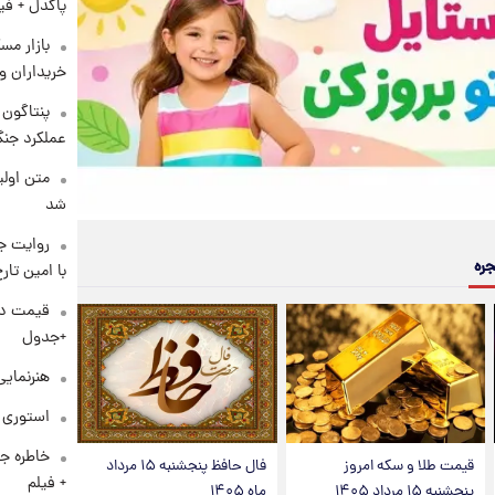
پاکدل + فی
بازار مس
خریداران و
عملکرد جنگ
متن اولی
شد
روایت ج
جره
با امین تار
+جدول
هنرنمایی
استوری م
خاطره جا
قیمت طلا و سکه امروز
فال حافظ پنجشنبه ۱۵ مرداد
+ فیلم
پنجشنبه ۱۵ مرداد ۱۴۰۵
ماه ۱۴۰۵