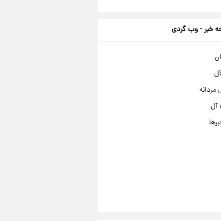
 خبر - وب گردی
ان
آل
مردانه
 آل
برها