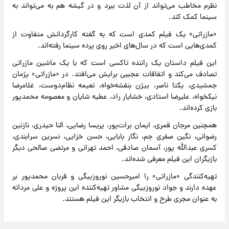
نظرم مخاطب می‌تواند از آن لذت ببرد و در گیشه هم به می‌تواند به
سینما کمک کند.
«مازراتی» یک فیلم کمدی است که به گفته کارگردانش متفاوت از
کمدی‌هایی است که در سال‌های اخیر روی پرده سینما رفته‌اند.
این فیلم داستان یک راننده تاکسی است که با یک ماشین مازراتی
تصادف می‌کند و اتفاقات عجیبی برایش می‌افتد. در «مازراتی» پژمان
جمشیدی، یکتا ناصر، بیژن بنفشه‌خواه، نعیمه نظام‌دوست، غلامرضا
نیکخواه، علیرضا استادی، خشایار راد، عطیه شایان و معصومه محمدپور
بازی کرده‌اند.
همچنین مرجان قمری، ایمان برات‌پور، پریسا رضایی، النا حیدری، نازنین
رضوانی، نگین صفری جم، نگار بابایی، حسن خزایی، نسرین سرابندی،
کسری عبدالله پور، آسمان صادقی، احمد تهرانی و مرتضی صالحی دیگر
بازیگران این فیلم معرفی شده‌اند.
تهیه‌کنندگی «مازراتی» را امیرحسین نوروزبیگی و قربان محمدپور بر
عهده دارند و جواد نوروزبیگی مشاور تهیه‌کننده این پروژه و علی مردانه
به عنوان مجری طرح و انتخاب بازیگر این فیلم هستند.