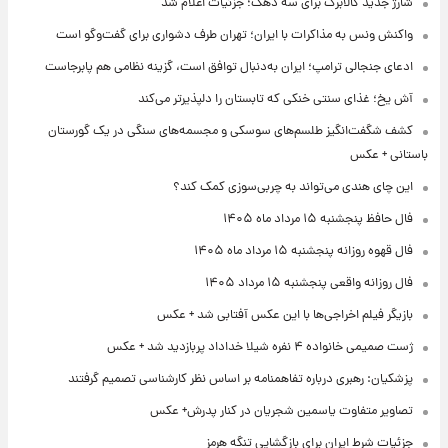
شارژ جدید کالابرگ برای سه دهک؛ جزئیات اعلام شد
واکنش ونس به مذاکرات با ایران؛ تهران طرف دشواری برای گفت‌وگو است
ادعای جنجالی ترامپ؛ ایران به‌دنبال توافق است، گزینه نظامی هم پابرجاست
آش یخ؛ غذای سنتی خنکی که تابستان را دلپذیرتر می‌کند
کشف شگفت‌انگیز طلسم‌های سوسکی و مجسمه‌های سنگی در یک گورستان
باستانی + عکس
این چای هندی می‌تواند به چربی‌سوزی کمک کند؟
فال حافظ پنجشنبه ۱۵ مرداد ماه ۱۴۰۵
فال قهوه روزانه پنجشنبه ۱۵ مرداد ماه ۱۴۰۵
فال روزانه واقعی پنجشنبه ۱۵ مرداد ۱۴۰۵
بازیگر فیلم اخراجی‌ها با این عکس آفتابی شد + عکس
ژست صمیمی خانواده ۴ نفره شیلا خداداد پربازدید شد + عکس
پزشکیان: رهبری درباره تفاهمنامه بر اساس نظر کارشناسی تصمیم گرفتند
تصاویر متفاوت یاسمین شجریان در کنار پدرش+ عکس
جزئیات شرط ایران برای بازگشایی تنگه هرمز