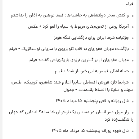
فیلم
۱ روز پیش
واکنش سحر دولتشاهی به حاشیه‌ها: قصد توهین به اذان را نداشتم
آغاز طرح جدید فروش مشارکت در تولید سایپا؛
نام خودرو، مبلغ پیش پرداخت و زمان تحویل |
آمریکا برخی از تحریم‌های مربوط به سپاه را لغو کرد + عکس
سود مشارکت چند درصد است؟
جزئیات شرط ایران برای بازگشایی تنگه هرمز
۱ روز پیش
زمان پخش «مرد سه هزار چهره» مشخص شد
بازگشت مهران غفوریان به قاب تلویزیون با سریالی نوستالژیک + فیلم
مهران غفوریان از بزرگ‌ترین آرزوی بازیگری‌اش گفت+ فیلم
۱ روز پیش
حمله لفظی قیصر به ابی خبرساز شد! + فیلم
کار استقلال و رامین رضاییان رسما تمام شد +
عکس / خداحافظی صمیمانه آبی ها با رامین!
شرایط تازه فروش اقساطی سایپا اعلام شد؛ شاهین، کوییک، اطلس،
سهند و ساینا با اقساط بلندمدت + جدول
فال روزانه واقعی پنجشنبه ۱۵ مرداد ۱۴۰۵
راز طول عمر انسان در دستان یک نوجوان ۱۵ ساله؟ ادعایی که جهان
را شگفت‌زده کرد
فال قهوه روزانه پنجشنبه ۱۵ مرداد ماه ۱۴۰۵