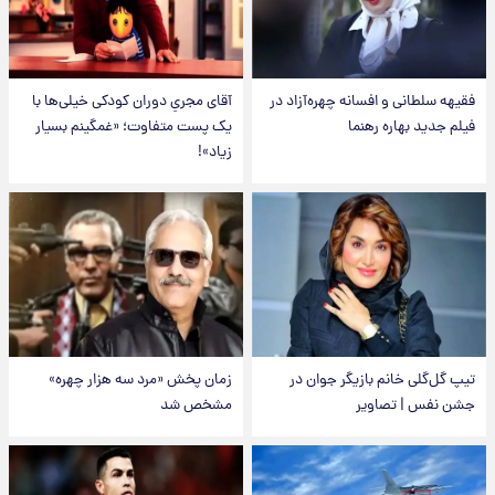
فقیهه سلطانی و افسانه چهره‌آزاد در
آقای مجریِ دوران کودکی خیلی‌ها با
فیلم جدید بهاره رهنما
یک پست متفاوت؛ «غمگینم بسیار
زیاد»!
تیپ گل‌گلی خانم بازیگر جوان در
زمان پخش «مرد سه هزار چهره»
جشن نفس | تصاویر
مشخص شد