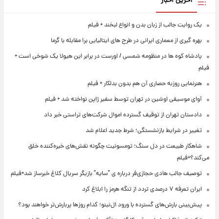
آخرین اخبار
یک روایت جالب از زبان بدن و انواع لبخند + فیلم
بهره گیری از معماری ایرانی در طرح های ایتالیایی برا مقابله با گرما
پادشاه کوه ها در منظومه شمسی / اورست در برابر این هیولا یک شوخی است +
فیلم
هنرنمایی روزبه حصاری آن هم بدون بدلکار + فیلم
آوای موسیقی اوشین در تهران توسط سفیر ژاپن نواخته شد + فیلم
دادستان تهران از توقیف گسترده اموال شرکت‌های تراستی خبر داد
تغییر در شرایط بازنشستگی؛ شرط جدید اعلام شد
شاهکار طبیعت در دل سنگ؛ تومسونیت چگونه نقش‌های خیره‌کننده خلق
می‌کند؟+فیلم
توصیف جالب هادی حجازی‌فر درباره ی "سایه" بازیگر سریال کلاغ خبرساز شد+فیلم
ایران تعرفه ۷ درصدی تردد از تنگه هرمز را ابلاغ کرد
پیش‌بینی بارش‌های گسترده با ورود ال‌نینو؛ کدام روزها پربارش‌تر خواهند بود؟