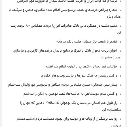
ترکیه از مذاکرات ایران و آمریکا گفت؛ تأکید فیدان بر ضرورت مهار اسرائیل
شماره پیراهن خریدهای جدید پرسپولیس اعلام شد؛ تیکدری، محبی و سرگیف با
اعداد ویژه
تغییر مثبت در عملکرد مالی بانک صادرات ایران/ درآمد عملیاتی ۸۰ درصد رشد
کرد
تقدیر از شعب برتر منطقه هفت بانک سرمایه
اجرای برنامه تحول بانک با تمرکز بر منابع پایدار، درآمدهای کارمزدی و بازسازی
اعتماد مشتریان
جزئیات فعال‌سازی «کیف پول ایران» اعلام شد+فیلم
واکنش پلیس به فیک نیوزها و بازنشر ویدیوهای تکراری
پیش‌بینی جنجالی احسان علیخانی درباره میثاقی و فردوسی پور وایرال شد+فیلم
واکنش سحر دولتشاهی به حاشیه‌ها: قصد توهین به اذان را نداشتم
راز طول عمر انسان در دستان یک نوجوان ۱۵ ساله؟ ادعایی که جهان را
شگفت‌زده کرد
روایت پزشکیان از برنامه‌های دولت برای بهبود معیشت مردم امشب منتشر
می‌شود