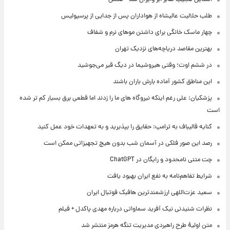
طلب حلالیت عالیشاه از هواداران پس از جدایی از پرسپولیس
چهار ماسک خانگی برای داشتن موهای نرم و شفاف
بهترین مقاصد دریاچه‌های نزدیک تهران
در ششم اوت؛ وقتی هیروشیما در دیگ قیر می‌جوشید
این مناطق کشور آماده بارش باران باشند
پزشکیان: علی رغم اینکه نیروگاه های ما را زدند اما قطعی برق بسیار کم تر شده
است
کنایه قالیباف به ترامپ: حقایق را بپذیرید و به تعهدات خود عمل کنید
رصد این صور فلکی در آسمان شب بدون هیچ تجهیزاتی ممکن است
چت متنی نامحدود و رایگان در ChatGPT
شرایط تفاهم‌نامه به نفع ایران بهبود یافت
سعید عزت‌اللهی ارزشمندترین هافبک فوتبال ایران
نظرات شنیدنی نیک آفرید سماواتی درباره مهدی پاکدل + فیلم
متن اولیۀ طرح راهبردی مدیریت تنگه هرمز منتشر شد