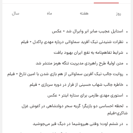
۱ روز پیش
جزئیات فعال‌سازی «کیف پول ایران» اعلام
روز
هفته
ماه
سال
شد+فیلم
استایل عجیب صابر ابر وایرال شد + عکس
۱ روز پیش
تغییر تند قیمت محصولات ایران‌خودرو و سایپا
نظرات شنیدنی نیک آفرید سماواتی درباره مهدی پاکدل + فیلم
امروز پنجشنبه ۱۵ مرداد ۱۴۰۵ +جدول
شرایط تفاهم‌نامه به نفع ایران بهبود یافت
۱ روز پیش
متن اولیۀ طرح راهبردی مدیریت تنگه هرمز منتشر شد
قیمت طلا و سکه امروز پنجشنبه ۱۵ مرداد ۱۴۰۵
روایت جالب نیک آفرین سماواتی از هم بازی شدن با امین تارخ + فیلم
خاطره جالب شهاب حسینی از فرار در دوره سربازی + فیلم
۱ روز پیش
شارژ جدید کالابرگ برای سه دهک؛ جزئیات اعلام
استوری مهدی طارمی برای ستاره اینتر + عکس
شد
لحظه احساسی دو بازیگر؛ گریه سحر دولتشاهی در آغوش غزل
شاکری+فیلم
۱ روز پیش
شرایط تازه فروش اقساطی سایپا اعلام شد؛
در ششم اوت؛ وقتی هیروشیما در دیگ قیر می‌جوشید
شاهین، کوییک، اطلس، سهند و ساینا با اقساط
بلندمدت + جدول