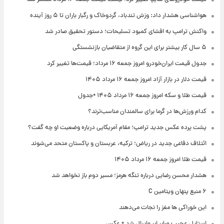
هواشناسی هشدار داد: وزش تندباد، گردوخاک و رگبار باران تا ۵ روز آینده
واکنش ترامپ به افشای کمبود تسلیحات؛ دستور تحقیق صادر شد
۵ سال کار بیشتر برای این گروه از متقاضیان بازنشستگی
جدول قیمت ایران‌خودرو امروز جمعه ۱۶ مرداد؛ قیمت‌ها تغییر کرد
قیمت دلار در بازار آزاد امروز جمعه ۱۶ مرداد ۱۴۰۵
قیمت طلا و سکه امروز جمعه ۱۶ مرداد ۱۴۰۵ +جدول
کدام ورزش‌ها در گرما برای سالمندان مناسب‌ترند؟
پشت پرده عکس جدید ترامپ؛ مقام آمریکایی درباره وضعیت او چه گفت؟
ائتلاف دفاعی جدید در ریاض؛ ترکیه، عربستان و پاکستان متحد می‌شوند
قیمت طلا امروز جمعه ۱۶ مرداد ۱۴۰۵
هشدار محسن رضایی درباره تنگه هرمز؛ مسیر دوم باز نخواهد شد
۶ منبع پنهان ویتامین C
این خوراکی ها مغز را نجات می‌دهند
استایل عجیب صابر ابر وایرال شد + عکس