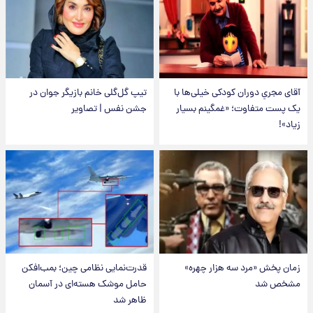
آقای مجریِ دوران کودکی خیلی‌ها با
تیپ گل‌گلی خانم بازیگر جوان در
یک پست متفاوت؛ «غمگینم بسیار
جشن نفس | تصاویر
زیاد»!
زمان پخش «مرد سه هزار چهره»
قدرت‌نمایی نظامی چین؛ بمب‌افکن
مشخص شد
حامل موشک هسته‌ای در آسمان
ظاهر شد