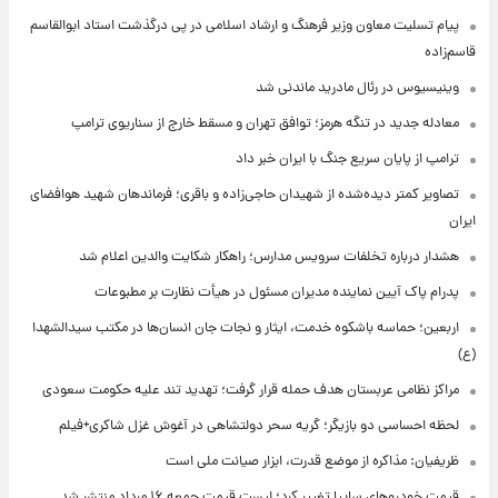
پیام تسلیت معاون وزیر فرهنگ و ارشاد اسلامی در پی درگذشت استاد ابوالقاسم
قاسم‌زاده
وینیسیوس در رئال مادرید ماندنی شد
معادله جدید در تنگه هرمز؛ توافق تهران و مسقط خارج از سناریوی ترامپ
ترامپ از پایان سریع جنگ با ایران خبر داد
تصاویر کمتر دیده‌شده از شهیدان حاجی‌زاده و باقری؛ فرماندهان شهید هوافضای
ایران
هشدار درباره تخلفات سرویس مدارس؛ راهکار شکایت والدین اعلام شد
پدرام پاک آیین نماینده مدیران مسئول در هیأت نظارت بر مطبوعات
اربعین؛ حماسه باشکوه خدمت، ایثار و نجات جان انسان‌ها در مکتب سیدالشهدا
(ع)
مراکز نظامی عربستان هدف حمله قرار گرفت؛ تهدید تند علیه حکومت سعودی
لحظه احساسی دو بازیگر؛ گریه سحر دولتشاهی در آغوش غزل شاکری+فیلم
ظریفیان: مذاکره از موضع قدرت، ابزار صیانت ملی است
قیمت خودروهای سایپا تغییر کرد؛ لیست قیمت جمعه ۱۶ مرداد منتشر شد