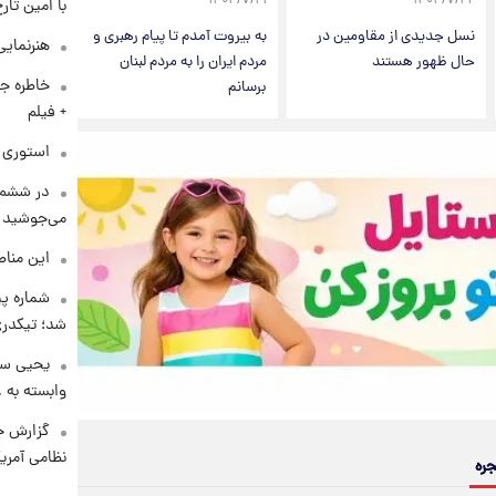
۱۴۰۳/۷/۲۱
۱۴۰۳/۷/۲۲
با امین تار
نسل جدیدی از مقاومین در
به بیروت آمدم تا پیام رهبری و
هنرنمایی
حال ظهور هستند
مردم ایران را به مردم لبنان
خاطره جا
برسانم
+ فیلم
استوری م
در ششم 
می‌جوشید
این مناط
شماره پ
شد؛ تیکدری
یحیی سر
وابسته به ع
گزارش ج
نظامی آمری
جره