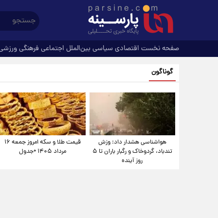
صفحه نخست
اقتصادی
سیاسی
بین‌الملل
اجتماعی
فرهنگی
ورزشی
گوناگون
هواشناسی هشدار داد: وزش
قیمت طلا و سکه امروز جمعه ۱۶
تندباد، گردوخاک و رگبار باران تا ۵
مرداد ۱۴۰۵ +جدول
روز آینده