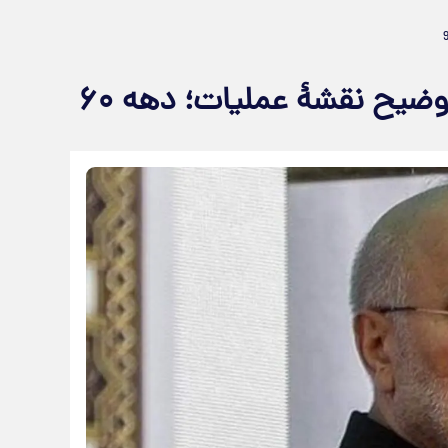
وضیح نقشۀ عملیات؛ دهه ۶۰