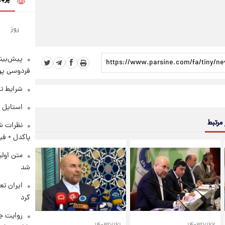
روز
پیش‌بینی
فردوسی پور
شرایط تف
استایل 
 مرتبط
نظرات شن
پاکدل + فی
متن اولی
شد
کرد
روایت ج