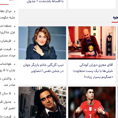
با اقساط بلندمدت + جدول
مراکز نظ
جره
علیه حکوم
لحظه احس
غزل شاکری+
ظریفیان:
مرداد منتشر
هواشناسی
آقای مجریِ دوران کودکی
تیپ گل‌گلی خانم بازیگر جوان
باران تا ۵ روز آینده
خیلی‌ها با یک پست متفاوت؛
در جشن نفس | تصاویر
«غمگینم بسیار زیاد»!
واکنش تر
صادر شد
۵ سال کار بیشتر برای این گروه از متقاضیان بازنشستگی
تغییر کرد
قیمت دلار در 