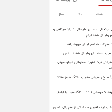
پربحث ها
شارژ جدید کالابرگ برای سه
دهک؛ جزئیات اعلام شد
هفته
ماه
سال
۱ روز پیش
شرایط تازه فروش اقساطی سایپا
اعلام شد؛ شاهین، کوییک، اطلس،
 جنجالی احسان علیخانی درباره میثاقی و
سهند و ساینا با اقساط بلندمدت +
۱ روز پیش
جدول
 وایرال شد+فیلم
سیگنال‌های جدید برای بازار طلا؛
پیش‌بینی قیمت سکه و طلا فردا
اهم‌نامه به نفع ایران بهبود یافت
۱ روز پیش
عجیب صابر ابر وایرال شد + عکس
فال حافظ پنجشنبه ۱۵ مرداد ماه
۱۴۰۵
یدنی نیک آفرید سماواتی درباره مهدی
لم
ۀ طرح راهبردی مدیریت تنگه هرمز منتشر
ایران تعرفه ۷ درصدی تردد از تنگه هرمز را ابلاغ
الب نیک آفرین سماواتی از هم بازی شدن