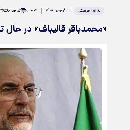
۰
>
فرهنگی
۲۳ فروردین ۱۴۰۵
۲۰:۰۲
کد خبر: 979205
خانه
«محمدباقر قالیباف» در حال ت