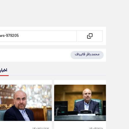
محمدباقر قالیباف
اخبار