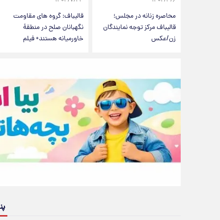
۱۴۰۳/۷/۲۳
۱۴۰۴/۳/۶
محاصره زنانه در مجلس؛
قالیباف: گروه های مقاومت
قالیباف مرکز توجه نمایندگان
نگهبانان صلح در منطقۀ
زن/عکس
خاورمیانه هستند+ فیلم
پن