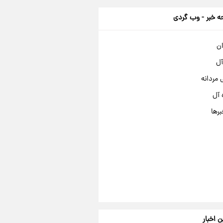
 خبر - وب گردی
ان
آل
مردانه
 آل
برها
ن اخبار