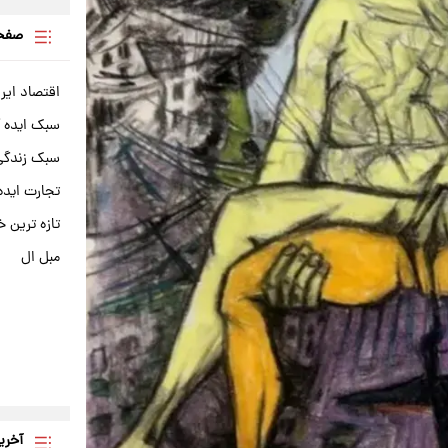
صفحه
اقتصاد ایر
سبک ایده 
سبک زندگی 
تجارت ایده
تازه ترین خ
مبل ال
آخری