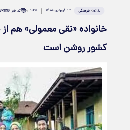
۰
>
فرهنگی
۲۳ فروردین ۱۴۰۵
۱۹:۲۸
کد خبر: 979196
خانه
خانواده «نقی معمولی» هم از ج
کشور روشن است