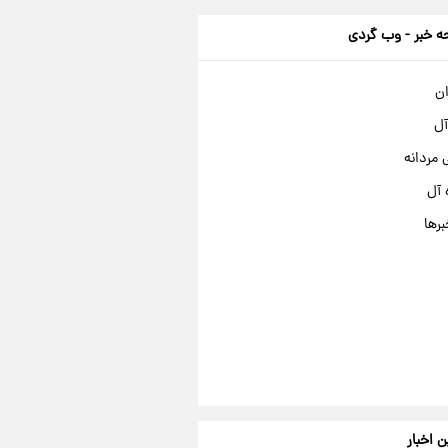
 خبر - وب گردی
ان
آل
مردانه
 آل
برها
ن اخبار