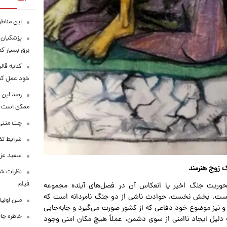
این مناطق
پزشکیان: 
برق بسیار ک
کنایه قال
خود عمل کن
رصد این 
ممکن است
چت متنی نا
شرایط تفا
سعید عزت
ک زوج هنرمند
نظرات شن
فیلم
حوریت جنگ اخیر یا انعکاس آن در فصل‌های آینده مجموعه
است. بخش نخست، حوادث ناشی از دو جنگ نامردانه است که
متن اولی
ا و نیز موضوع خود دفاعی که از کشور صورت می‌گیرد و جابه‌جایی
خاطره جال
 دلیل ایجاد ناامنی از سوی دشمن، عملاً هیچ مکان امنی وجود