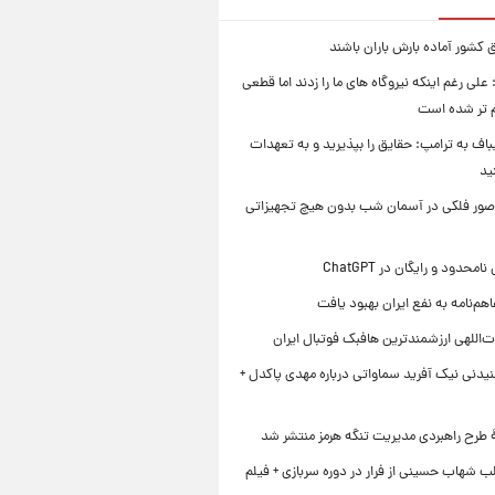
 کشور آماده بارش باران باشند
علی رغم اینکه نیروگاه های ما را زدند اما قطعی
م تر شده است
یباف به ترامپ: حقایق را بپذیرید و به تعهدات
ید
صور فلکی در آسمان شب بدون هیچ تجهیزاتی
محدود و رایگان در ChatGPT
هم‌نامه به نفع ایران بهبود یافت
‌اللهی ارزشمندترین هافبک فوتبال ایران
یدنی نیک آفرید سماواتی درباره مهدی پاکدل +
ۀ طرح راهبردی مدیریت تنگه هرمز منتشر شد
ب شهاب حسینی از فرار در دوره سربازی + فیلم