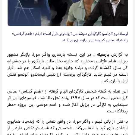
لیساندرو آلونسو کارگردان سرشناس آرژانتینی قرار است فیلم «طعم گیلاس»
زنده‌یاد عباس کیارستنی را بازسازی می‌کند.
به گزارش
پارسینه
، در این نسخه بازسازی واگنر مورا، بازیگر مشهور
برزیلی فیلم «آژانس مخفی» که جایزه نخل طلای بازیگری را در جشنواره
کن سال گذشته گرفت و برنده جایزه بفتا و نامزد اسکار هم شد، قرار
است در فیلم جدید کارگردان برجسته آرژانتینی لیساندرو آلونسو نقش
اول را بازی کند.
این فیلم به گفته شخص کارگردان الهام گرفته از «طعم گیلاس» عباس
کیارستمی است که در سال ۱۹۹۷ برنده نخل طلا شد. فیلمبردای این اثر
سینمایی به تازگی در برزیل آغاز شده و اسم موقتی این پروژه «عطر
پیتانکا»ست.
به نقل از بانی فیلم ، واگنر مورا، در واقع نقشی را که زنده‌یاد همایون
ارشادی بازی کرد را ایفا می‌کند. شخصیتی که قصد خودکشی دارد و از