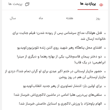
پربازدید ها
پربحث ها
۱۶ ساعت پیش
ارزش سهام عدالت برای امروز ۱۷ مرداد ۱۴۰۵ +
روز
هفته
ماه
سال
جدول
قتل هولناک مداح سرشناس پس از ربوده شدن؛ فیلم جنایت برای
۱۷ ساعت پیش
لیونل مسی عزادار شد! + جزئیات
خانواده ارسال شد
افشای محل پناهگاه‌ رهبر شهید روی آنتن زنده تلویزیون/ویدیو
۲۰ ساعت پیش
دو دختر پیمان قاسم‌خانی، یکی از بهاره رهنما و دیگری از میترا
لحظه برخورد رعد و برق به ساختمان مرکز تجارت
ابراهیمی؛ در یک قاب!
جهانی در آمریکا + فیلم
حضور مازیار لرستانی در ختم اکبر عبدی برای او گران تمام شد!/ دزدی از
مازیار لرستانی آن هم در روز روشن
۲۰ ساعت پیش
برای اولین بار؛ انتشار تصاویری از رهبر جدید
برای اولین بار؛ انتشار تصاویری از رهبر جدید انقلاب/ویدیو
انقلاب/ویدیو
سلفی‌های پی‌درپی هلیا امامی در ماشین لاکچری‌اش خبرساز شد!
۲۱ ساعت پیش
الهام پاوه‌نژاد با ورزش لاکچری و استایل خاصش خبرساز شد!
تصاویر عمامه بستن به شیوه خاتمی/ویدیو