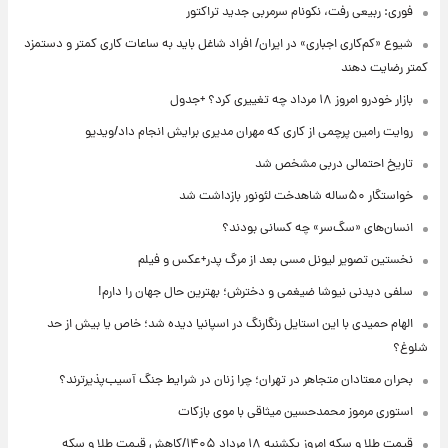
فوری: ربیعی رفت، نکونام سرمربی جدید تراکتور
شیوع «کم‌کاری اجباری» در ایران/ افراد شاغل باید به ساعات کاری کمتر و دستمزد
کمتر رضایت دهند
بازار خودرو امروز ۱۸ مرداد چه تغییری کرد؟ +جدول
روایت رامین پرچمی از کاری که مهران مدیری برایش انجام داد/ویدیو
تاریخ احتمالی دربی مشخص شد
خواستگار ۵۰ساله شاهدخت لئونور بازداشت شد
انسان‌های «سگ‌سر» چه کسانی بودند؟
نخستین تصویر لیونل مسی بعد از مرگ پدر+عکس و فیلم
سلفی دیدنی نیوشا ضیغمی و دخترش؛ بهترین حال جهان را دارم!
الهام حمیدی با این استایل رنگارنگ در اسپانیا دیده شد؛ خاص یا بیش از حد
شلوغ؟
بحران معتادان متجاهر در تهران؛ چرا زنان در شرایط جنگ آسیب‌پذیرترند؟
استوری مرموز محمدحسین میثاقی با موی بازکات
قیمت طلا و سکه امروز یکشنبه ۱۸ مرداد ۱۴۰۵/کاهش قیمت طلا و سکه