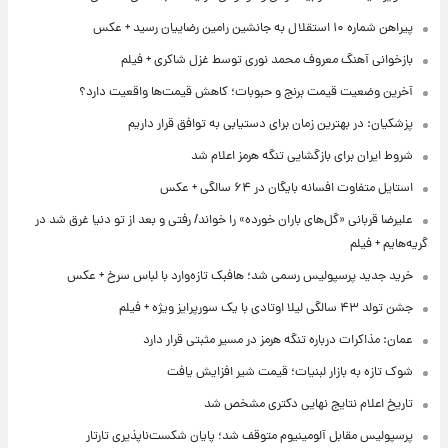
پیراهن شماره ۱۰ استقلال به جانشین رامین رضاییان رسید + عکس
بازخوانی آهنگ معروف محمد نوری توسط غزل شاکری + فیلم
آخرین وضعیت قیمت برنج و حبوبات؛ کاهش قیمت‌ها واقعیت دارد؟
پزشکیان: در بهترین زمان برای دستیابی به توافق قرار داریم
شروط ایران برای بازگشایی تنگه هرمز اعلام شد
استایل متفاوت افسانه بایگان در ۶۴ سالگی + عکس
علیرضا قربانی «گل‌های باران خورده» را خواند/ رفتی و بعد از تو دنیا غرق شد در
گریه‌هایم + فیلم
خرید جدید پرسپولیس رسمی شد؛ هافبک تازه‌وارد با لباس سرخ + عکس
جشن تولد ۴۳ سالگی لیلا اوتادی با یک سورپرایز ویژه + فیلم
عمان: مذاکرات درباره تنگه هرمز در مسیر مثبتی قرار دارد
شوک تازه به بازار لبنیات؛ قیمت شیر افزایش یافت
تاریخ اعلام نتایج نهایی دکتری مشخص شد
پرسپولیس مقابل آلومینیوم متوقف شد؛ پایان شکست‌ناپذیری تارتار