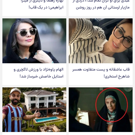
عبدی برای او گران تمام شد!/ دزدی از
بهاره رهنما و دیگری از میترا
مازیار لرستانی آن هم در روز روشن
ابراهیمی؛ در یک قاب!
قاب عاشقانه و پست متفاوت همسر
الهام پاوه‌نژاد با ورزش لاکچری و
شاهرخ استخری!
استایل خاصش خبرساز شد!