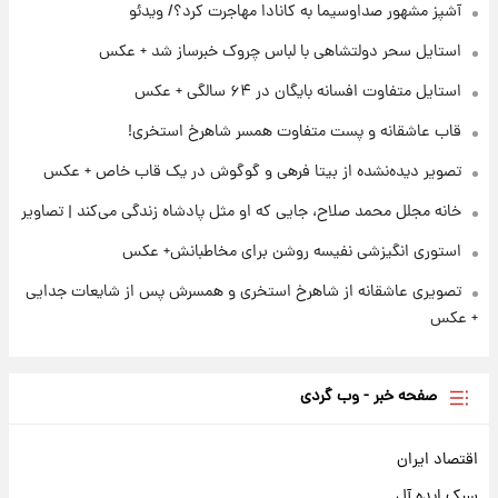
آشپز مشهور صداوسیما به کانادا مهاجرت کرد؟/ ویدئو
استایل سحر دولتشاهی با لباس چروک خبرساز شد + عکس
۲۳ ساعت پیش
افشای محل پناهگاه‌ رهبر شهید روی آنتن زنده
استایل متفاوت افسانه بایگان در ۶۴ سالگی + عکس
تلویزیون/ویدیو
قاب عاشقانه و پست متفاوت همسر شاهرخ استخری!
تصویر دیده‌نشده از بیتا فرهی و گوگوش در یک قاب خاص + عکس
خانه مجلل محمد صلاح، جایی که او مثل پادشاه زندگی می‌کند | تصاویر
استوری انگیزشی نفیسه روشن برای مخاطبانش+ عکس
تصویری عاشقانه از شاهرخ استخری و همسرش پس از شایعات جدایی
+ عکس
صفحه خبر - وب گردی
اقتصاد ایران
سبک ایده آل