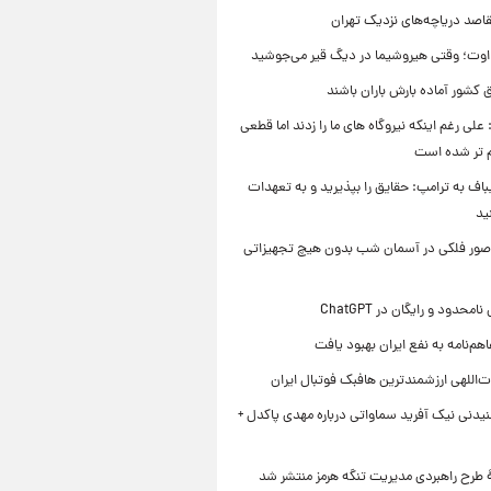
قاصد دریاچه‌های نزدیک تهران
وت؛ وقتی هیروشیما در دیگ قیر می‌جوشید
 کشور آماده بارش باران باشند
علی رغم اینکه نیروگاه های ما را زدند اما قطعی
م تر شده است
یباف به ترامپ: حقایق را بپذیرید و به تعهدات
ید
صور فلکی در آسمان شب بدون هیچ تجهیزاتی
محدود و رایگان در ChatGPT
هم‌نامه به نفع ایران بهبود یافت
‌اللهی ارزشمندترین هافبک فوتبال ایران
یدنی نیک آفرید سماواتی درباره مهدی پاکدل +
ۀ طرح راهبردی مدیریت تنگه هرمز منتشر شد