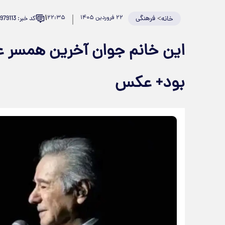
۱
>
فرهنگی
۲۲ فروردین ۱۴۰۵
۲۲:۳۵
کد خبر: 979113
خانه
این خانم جوان آخرین همسر 
بود+ عکس