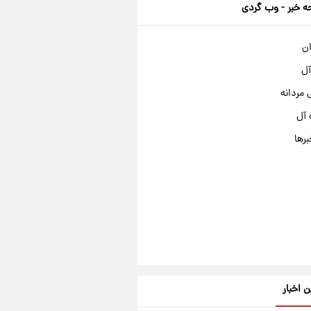
 خبر - وب گردی
ان
آل
مردانه
 آل
برها
ن اخبار