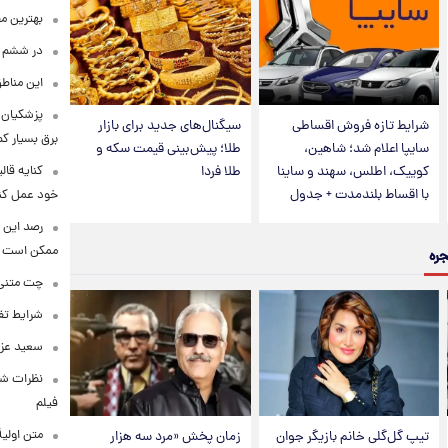
بهترین م
در ششم ا
این مناطق
پزشکیان: 
شرایط تازه فروش اقساطی
سیگنال‌های جدید برای بازار
برق بسیار ک
سایپا اعلام شد؛ شاهین،
طلا؛ پیش‌بینی قیمت سکه و
کنایه قال
کوییک، اطلس، سهند و ساینا
طلا فردا
با اقساط بلندمدت + جدول
خود عمل کن
رصد این 
ممکن است
جره
چت متنی نا
شرایط تفا
سعید عزت
نظرات شن
فیلم
متن اولی
تیپ گل‌گلی خانم بازیگر جوان
زمان پخش «مرد سه هزار