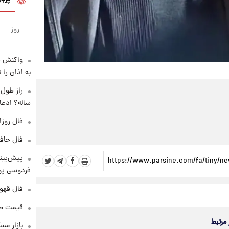
روز
واکنش س
به اذان را 
ساله؟ ادعا
فال روزانه و
فال حافظ پنجشنب
پیش‌بینی
فردوسی پور
فال قهوه روزان
قیمت طلا و 
 مرتبط
بازار مس