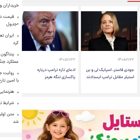
خریداران و
+جدول
کرد
۱۴۰۵/۱/۲۲
۱۴۰۵/۱/۲۲
عملکرد جنگ
جودی فاستر، اسپایک لی و بن
ادعای تازه ترامپ درباره
روایت ج
استیلر مقابل ترامپ ایستادند
پاکسازی تنگه هرمز
با امین تار
هنرنمایی
شرایط تف
متن اولی
شد