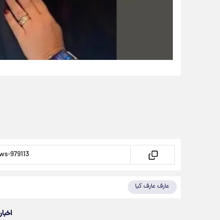
عارف عارف کیا
اخبار