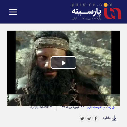
Play
Video
حجم ویدیو: 10.91M
|
مدت زمان ویدیو: 00:01:36
>
چندرسانه‌ای
۲۲ فروردین ۱۴۰۵
۱۸:۱۳
خانه
155 بازدید
دانلود