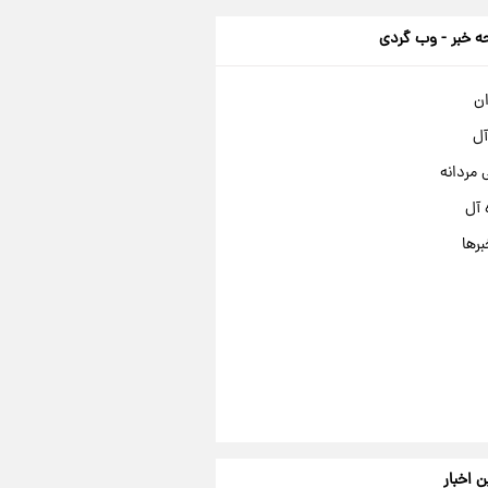
 خبر - وب گردی
ان
آل
مردانه
 آل
برها
ن اخبار