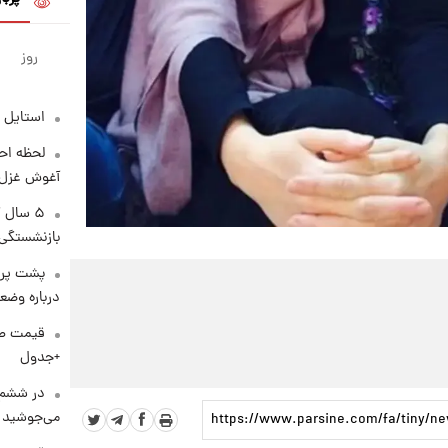
روز
استایل 
لحظه احس
آغوش غزل 
۵ سال 
بازنشستگی
پشت پرد
درباره وض
+جدول
در ششم 
می‌جوشید