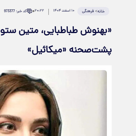
۰
>
فرهنگی
۱۰ اسفند ۱۴۰۴
۲۰:۲۲
کد خبر: 973377
خانه
«بهنوش طباطبایی، متین ستوده 
پشت‌صحنه «میکائیل»