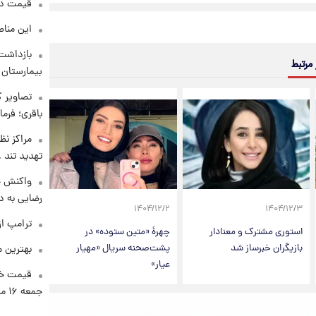
قیمت دلار د
این مناط
بازداشت 
 مرتبط
بیمارستان 
تصاویر ک
باقری؛ فرم
مراکز نظ
تهدید تند
واکنش خ
رضایی به د
۱۴۰۴/۱۲/۲
۱۴۰۴/۱۲/۳
ترامپ از
استوری مشترک و معنادار
چهرۀ «متین ستوده» در
بازیگران خبرساز شد
پشت‌صحنه سریال «مهیار
بهترین م
عیار»
قیمت خو
جمعه ۱۶ مرداد منتشر شد