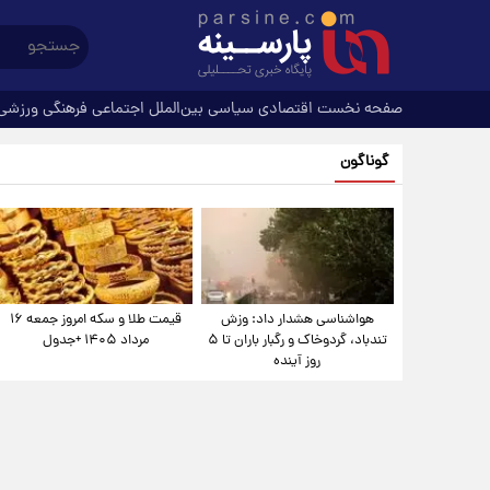
صفحه نخست
اقتصادی
سیاسی
بین‌الملل
اجتماعی
فرهنگی
ورزشی
گوناگون
هواشناسی هشدار داد: وزش
قیمت طلا و سکه امروز جمعه ۱۶
تندباد، گردوخاک و رگبار باران تا ۵
مرداد ۱۴۰۵ +جدول
روز آینده