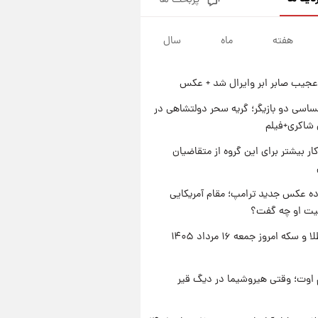
پربحث ها
جزئیات فعال‌سازی «کیف پول
ایران» اعلام شد+فیلم
هفته
ماه
سال
۱ روز پیش
تغییر تند قیمت محصولات
ایران‌خودرو و سایپا امروز پنجشنبه
عجیب صابر ابر وایرال شد + عکس
۱۵ مرداد ۱۴۰۵ +جدول
۱ روز پیش
قیمت طلا و سکه امروز پنجشنبه
اسی دو بازیگر؛ گریه سحر دولتشاهی در
۱۵ مرداد ۱۴۰۵
شاکری+فیلم
۱ روز پیش
کار بیشتر برای این گروه از متقاضیان
شارژ جدید کالابرگ برای سه
دهک؛ جزئیات اعلام شد
ه عکس جدید ترامپ؛ مقام آمریکایی
عیت او چه گفت؟
قیمت طلا و سکه امروز جمعه ۱۶ مرداد ۱۴۰۵
اوت؛ وقتی هیروشیما در دیگ قیر