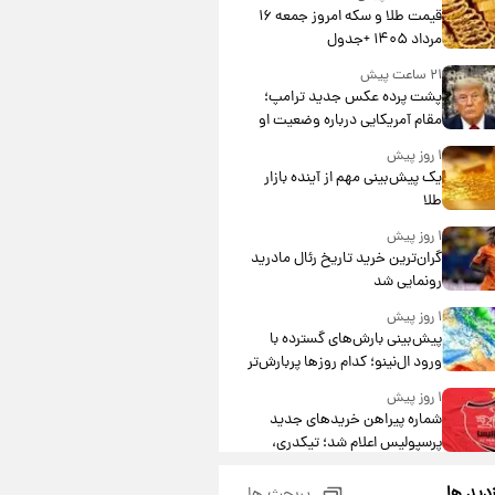
قیمت طلا و سکه امروز جمعه ۱۶
مرداد ۱۴۰۵ +جدول
۲۱ ساعت پیش
پشت پرده عکس جدید ترامپ؛
مقام آمریکایی درباره وضعیت او
چه گفت؟
۱ روز پیش
یک پیش‌بینی مهم از آینده بازار
طلا
۱ روز پیش
گران‌ترین خرید تاریخ رئال مادرید
رونمایی شد
۱ روز پیش
پیش‌بینی بارش‌های گسترده با
ورود ال‌نینو؛ کدام روزها پربارش‌تر
خواهند بود؟
۱ روز پیش
شماره پیراهن خریدهای جدید
پرسپولیس اعلام شد؛ تیکدری،
محبی و سرگیف با اعداد ویژه
۱ روز پیش
زدید ها