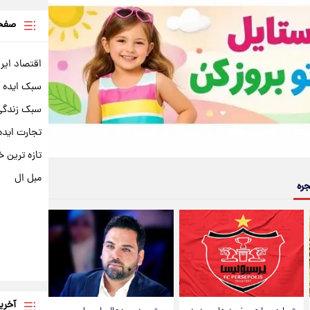
صفحه
اقتصاد ایر
سبک ایده 
سبک زندگی 
تجارت ایده
تازه ترین خ
مبل ال
جره
آخری