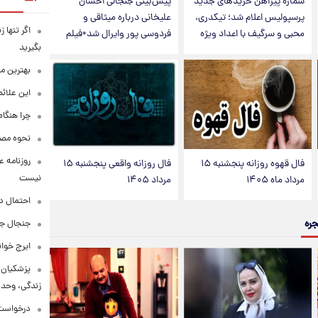
شماره پیراهن خریدهای جدید
پیش‌بینی جنجالی احسان
پرسپولیس اعلام شد؛ تیکدری،
علیخانی درباره میثاقی و
اگر تنها 
محبی و سرگیف با اعداد ویژه
فردوسی پور وایرال شد+فیلم
بگیرید
بهترین م
این علائ
چرا هنگام
نحوه مصرف
روزنامه ع
فال قهوه روزانه پنجشنبه ۱۵
فال روزانه واقعی پنجشنبه ۱۵
نیست
مرداد ماه ۱۴۰۵
مرداد ۱۴۰۵
احتمال د
جره
جنجال جد
ایرج خوا
پزشکیان:
زندگی، وحد
درخواست 