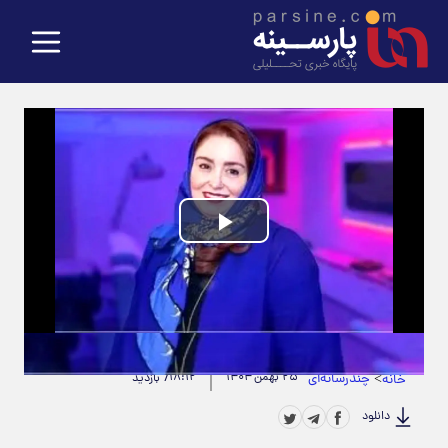
Play
Video
حجم ویدیو: 891.31K
|
مدت زمان ویدیو: 00:00:59
>
چندرسانه‌ای
۲۵ بهمن ۱۴۰۴
۱۸:۱۲
خانه
7 بازدید
دانلود