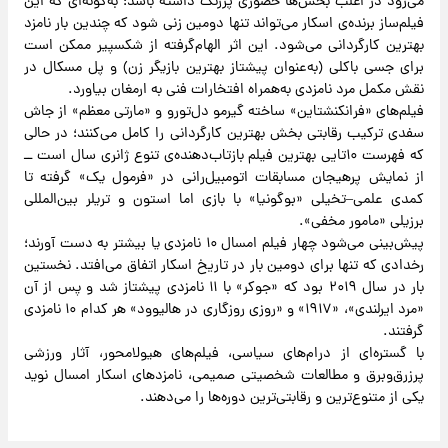
می‌رود در اغلب بخش‌ها حضوری پررنگ داشته باشد؛ به‌گونه‌ای که این
فیلم‌ساز برنده‌ی اسکار می‌تواند تنها دومین زنی شود که چندین بار نامزد
بهترین کارگردانی می‌شود. این اثر الهام‌گرفته از شکسپیر ممکن است
برای جسی باکلی (به‌عنوان پیشتاز بهترین بازیگر زن) و پل مسکال در
نقش مکمل مرد نامزدی به‌همراه افتخارات فنی به ارمغان بیاورد.
فیلم‌های «فرانکنشتاین» ساخته‌ گیرمو دل‌تورو و «مارتی معظم» از جاش
سفدی ترکیب رقابتی بخش بهترین کارگردانی را کامل می‌کنند؛ در حالی
که فهرست ۱۰تایی بهترین فیلم بازتاب‌دهنده‌ی تنوع ژانری سال است ــ
از نمایش پرهیجان مسابقات اتومبیل‌رانی در «فرمول یک» گرفته تا
کمدی علمی‌–تخیلی «بوگونیا» با بازی اما استون و تریلر بین‌المللی
برزیلی «مامور مخفی».
پیش‌بینی می‌شود چهار فیلم امسال ۱۰ نامزدی یا بیشتر به دست آورند؛
رخدادی که تنها برای دومین بار در تاریخ اسکار اتفاق می‌افتد. نخستین
بار در سال ۲۰۱۹ بود که «جوکر» با ۱۱ نامزدی پیشتاز شد و پس از آن
«مرد ایرلندی»، «۱۹۱۷» و «روزی روزگاری در هالیوود» هر کدام ۱۰ نامزدی
گرفتند.
با گستره‌ای از درام‌های سیاسی، فیلم‌های هیولامحور، آثار ورزشی
پرزرق‌وبرق و مطالعات شخصیتی صمیمی، نامزدهای اسکار امسال نوید
یکی از متنوع‌ترین و رقابتی‌ترین دوره‌ها را می‌دهند.