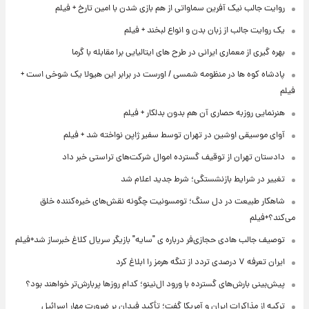
روایت جالب نیک آفرین سماواتی از هم بازی شدن با امین تارخ + فیلم
یک روایت جالب از زبان بدن و انواع لبخند + فیلم
بهره گیری از معماری ایرانی در طرح های ایتالیایی برا مقابله با گرما
پادشاه کوه ها در منظومه شمسی / اورست در برابر این هیولا یک شوخی است +
فیلم
هنرنمایی روزبه حصاری آن هم بدون بدلکار + فیلم
آوای موسیقی اوشین در تهران توسط سفیر ژاپن نواخته شد + فیلم
دادستان تهران از توقیف گسترده اموال شرکت‌های تراستی خبر داد
تغییر در شرایط بازنشستگی؛ شرط جدید اعلام شد
شاهکار طبیعت در دل سنگ؛ تومسونیت چگونه نقش‌های خیره‌کننده خلق
می‌کند؟+فیلم
توصیف جالب هادی حجازی‌فر درباره ی "سایه" بازیگر سریال کلاغ خبرساز شد+فیلم
ایران تعرفه ۷ درصدی تردد از تنگه هرمز را ابلاغ کرد
پیش‌بینی بارش‌های گسترده با ورود ال‌نینو؛ کدام روزها پربارش‌تر خواهند بود؟
ترکیه از مذاکرات ایران و آمریکا گفت؛ تأکید فیدان بر ضرورت مهار اسرائیل