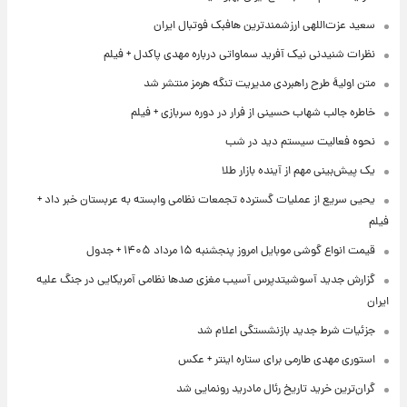
سعید عزت‌اللهی ارزشمندترین هافبک فوتبال ایران
نظرات شنیدنی نیک آفرید سماواتی درباره مهدی پاکدل + فیلم
متن اولیۀ طرح راهبردی مدیریت تنگه هرمز منتشر شد
خاطره جالب شهاب حسینی از فرار در دوره سربازی + فیلم
نحوه فعالیت سیستم دید در شب
یک پیش‌بینی مهم از آینده بازار طلا
یحیی سریع از عملیات گسترده تجمعات نظامی وابسته به عربستان خبر داد +
فیلم
قیمت انواع گوشی موبایل امروز پنجشنبه ۱۵ مرداد ۱۴۰۵ + جدول
گزارش جدید آسوشیتدپرس آسیب مغزی صدها نظامی آمریکایی در جنگ علیه
ایران
جزئیات شرط جدید بازنشستگی اعلام شد
استوری مهدی طارمی برای ستاره اینتر + عکس
گران‌ترین خرید تاریخ رئال مادرید رونمایی شد