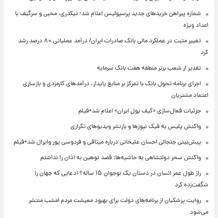
شماره پیراهن خریدهای جدید پرسپولیس اعلام شد؛ تیکدری، محبی و سرگیف با
اعداد ویژه
تغییر مثبت در عملکرد مالی بانک صادرات ایران/ درآمد عملیاتی ۸۰ درصد رشد
کرد
تقدیر از شعب برتر منطقه هفت بانک سرمایه
اجرای برنامه تحول بانک با تمرکز بر منابع پایدار، درآمدهای کارمزدی و بازسازی
اعتماد مشتریان
جزئیات فعال‌سازی «کیف پول ایران» اعلام شد+فیلم
واکنش پلیس به فیک نیوزها و بازنشر ویدیوهای تکراری
پیش‌بینی جنجالی احسان علیخانی درباره میثاقی و فردوسی پور وایرال شد+فیلم
واکنش سحر دولتشاهی به حاشیه‌ها: قصد توهین به اذان را نداشتم
راز طول عمر انسان در دستان یک نوجوان ۱۵ ساله؟ ادعایی که جهان را
شگفت‌زده کرد
روایت پزشکیان از برنامه‌های دولت برای بهبود معیشت مردم امشب منتشر
می‌شود