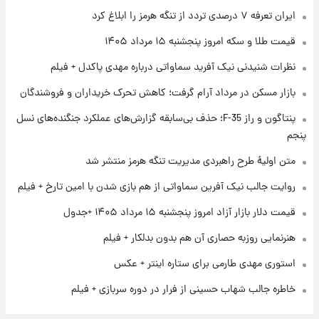
۱ روز پیش
ایران تعرفه ۷ درصدی تردد از تنگه هرمز را ابلاغ کرد
فال روزانه واقعی پنجشنبه ۱۵ مرداد ۱۴۰۵
قیمت طلا و سکه امروز پنجشنبه ۱۵ مرداد ۱۴۰۵
نظرات شنیدنی نیک آفرید سماواتی درباره مهدی پاکدل + فیلم
۱ روز پیش
بازار مسکن در مرداد آرام گرفت؛ کاهش تحرک خریداران و فروشندگان
ارزش سهام عدالت برای امروز چهارشنبه ۱۴ مرداد
+ جدول
پنتاگون و راز F-35؛ حذف بی‌سابقه گزارش‌های عملکرد جنگنده‌های نسل
پنجم
۱ روز پیش
آغاز طرح جدید فروش مشارکت در تولید سایپا؛
متن اولیۀ طرح راهبردی مدیریت تنگه هرمز منتشر شد
نام خودرو، مبلغ پیش پرداخت و زمان تحویل |
روایت جالب نیک آفرین سماواتی از هم بازی شدن با امین تارخ + فیلم
سود مشارکت چند درصد است؟
قیمت دلار بازار آزاد امروز پنجشنبه ۱۵ مرداد ۱۴۰۵ +جدول
هنرنمایی روزبه حصاری آن هم بدون بدلکار + فیلم
استوری مهدی طارمی برای ستاره اینتر + عکس
خاطره جالب شهاب حسینی از فرار در دوره سربازی + فیلم