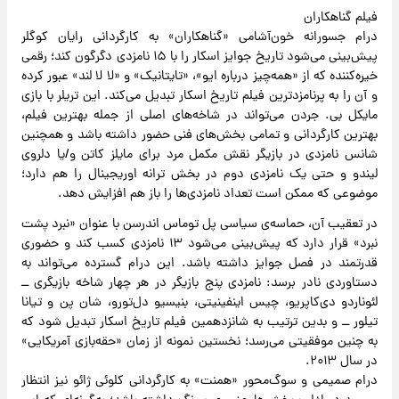
فیلم گناهکاران
درام جسورانه خون‌آشامی «گناهکاران» به کارگردانی رایان کوگلر
پیش‌بینی می‌شود تاریخ جوایز اسکار را با ۱۵ نامزدی دگرگون کند؛ رقمی
خیره‌کننده که از «همه‌چیز درباره ایو»، «تایتانیک» و «لا لا لند» عبور کرده
و آن را به پرنامزدترین فیلم تاریخ اسکار تبدیل می‌کند. این تریلر با بازی
مایکل بی. جردن می‌تواند در شاخه‌های اصلی از جمله بهترین فیلم،
بهترین کارگردانی و تمامی بخش‌های فنی حضور داشته باشد و همچنین
شانس نامزدی در بازیگر نقش مکمل مرد برای مایلز کاتن و/یا دلروی
لیندو و حتی یک نامزدی دوم در بخش ترانه اوریجینال را هم دارد؛
موضوعی که ممکن است تعداد نامزدی‌ها را باز هم افزایش دهد.
در تعقیب آن، حماسه‌ی سیاسی پل توماس اندرسن با عنوان «نبرد پشت
نبرد» قرار دارد که پیش‌بینی می‌شود ۱۳ نامزدی کسب کند و حضوری
قدرتمند در فصل جوایز داشته باشد. این درام گسترده می‌تواند به
دستاوردی نادر برسد: نامزدی پنج بازیگر در هر چهار شاخه بازیگری ــ
لئوناردو دی‌کاپریو، چیس اینفینیتی، بنیسیو دل‌تورو، شان پن و تیانا
تیلور ــ و بدین ترتیب به شانزدهمین فیلم تاریخ اسکار تبدیل شود که
به چنین موفقیتی می‌رسد؛ نخستین نمونه از زمان «حقه‌بازی آمریکایی»
در سال ۲۰۱۳.
درام صمیمی و سوگ‌محور «همنت» به کارگردانی کلوئی ژائو نیز انتظار