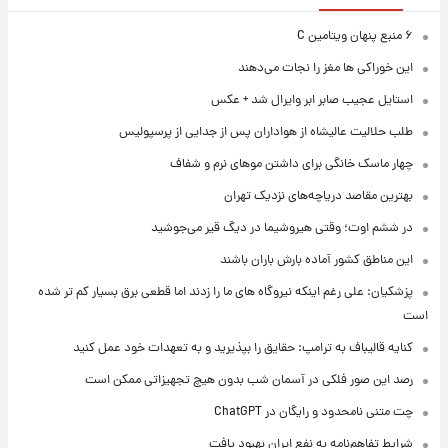
۶ منبع پنهان ویتامین C
این خوراکی ها مغز را نجات می‌دهند
استایل عجیب صابر ابر وایرال شد + عکس
طلب حلالیت عالیشاه از هواداران پس از جدایی از پرسپولیس
چهار ماسک خانگی برای داشتن موهای نرم و شفاف
بهترین مقاصد دریاچه‌های نزدیک تهران
در ششم اوت؛ وقتی هیروشیما در دیگ قیر می‌جوشید
این مناطق کشور آماده بارش باران باشند
پزشکیان: علی رغم اینکه نیروگاه های ما را زدند اما قطعی برق بسیار کم تر شده
است
کنایه قالیباف به ترامپ: حقایق را بپذیرید و به تعهدات خود عمل کنید
رصد این صور فلکی در آسمان شب بدون هیچ تجهیزاتی ممکن است
چت متنی نامحدود و رایگان در ChatGPT
شرایط تفاهم‌نامه به نفع ایران بهبود یافت