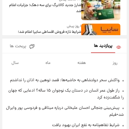
شارژ جدید کالابرگ برای سه دهک؛ جزئیات اعلام
شد
۱ روز پیش
شرایط تازه فروش اقساطی سایپا اعلام شد؛
شاهین، کوییک، اطلس، سهند و ساینا با اقساط
بلندمدت + جدول
پربازدید ها
پربحث ها
۱ روز پیش
سیگنال‌های جدید برای بازار طلا؛ پیش‌بینی
روز
هفته
ماه
سال
قیمت سکه و طلا فردا
واکنش سحر دولتشاهی به حاشیه‌ها: قصد توهین به اذان را نداشتم
۱ روز پیش
فال حافظ پنجشنبه ۱۵ مرداد ماه ۱۴۰۵
راز طول عمر انسان در دستان یک نوجوان ۱۵ ساله؟ ادعایی که جهان
را شگفت‌زده کرد
۱ روز پیش
پیش‌بینی جنجالی احسان علیخانی درباره میثاقی و فردوسی پور وایرال
فال قهوه روزانه پنجشنبه ۱۵ مرداد ماه ۱۴۰۵
شد+فیلم
شرایط تفاهم‌نامه به نفع ایران بهبود یافت