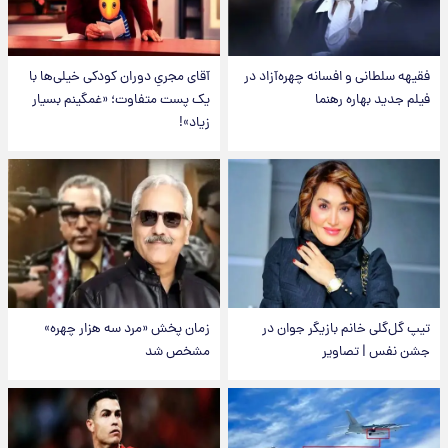
فقیهه سلطانی و افسانه چهره‌آزاد در
آقای مجریِ دوران کودکی خیلی‌ها با
فیلم جدید بهاره رهنما
یک پست متفاوت؛ «غمگینم بسیار
زیاد»!
تیپ گل‌گلی خانم بازیگر جوان در
زمان پخش «مرد سه هزار چهره»
جشن نفس | تصاویر
مشخص شد