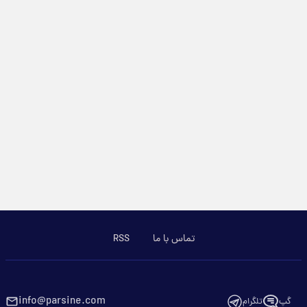
تماس با ما
RSS
info@parsine.com
گپ
تلگرام