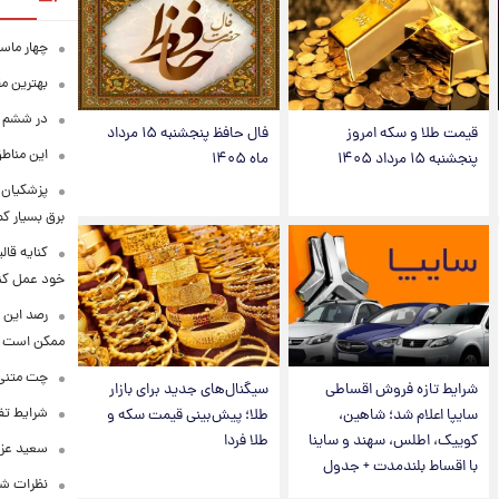
چهار ماس
بهترین م
در ششم ا
قیمت طلا و سکه امروز
فال حافظ پنجشنبه ۱۵ مرداد
این مناطق
پنجشنبه ۱۵ مرداد ۱۴۰۵
ماه ۱۴۰۵
پزشکیان: 
برق بسیار ک
کنایه قال
خود عمل کن
رصد این 
ممکن است
چت متنی نا
شرایط تازه فروش اقساطی
سیگنال‌های جدید برای بازار
شرایط تفا
سایپا اعلام شد؛ شاهین،
طلا؛ پیش‌بینی قیمت سکه و
کوییک، اطلس، سهند و ساینا
طلا فردا
سعید عزت
با اقساط بلندمدت + جدول
نظرات شن