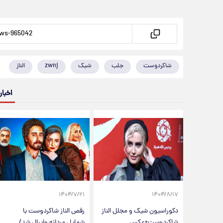
شاکردوست
جلب
شیک
zwnj
الناز
اخبار
۱۴۰۴/۷/۲۱
۱۴۰۴/۸/۱۷
دکوراسیون شیک و مجلل الناز
رقص الناز شاکردوست با
شاکردوست+عکس
شمایل مردانه وایرال شد/