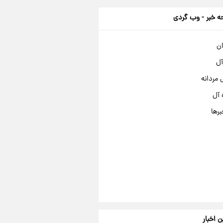
 خبر - وب گردی
ان
آل
مردانه
 آل
برها
ن اخبار