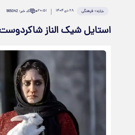
۰
>
فرهنگی
۲۸ دی ۱۴۰۴
۲۰:۵۱
کد خبر: 965042
خانه
استایل شیک الناز شاکردوست