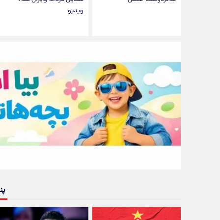
ویدیو
پن