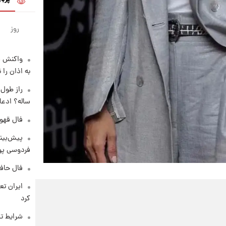
روز
واکنش س
به اذان را 
ساله؟ ادعا
فال قهوه روزان
پیش‌بینی
فردوسی پور
فال حافظ پنجشنب
کرد
شرایط تف