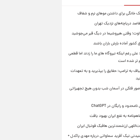
ک خانگی برای داشتن موهای نرم و شفاف
قاصد دریاچه‌های نزدیک تهران
وت؛ وقتی هیروشیما در دیگ قیر می‌جوشید
 کشور آماده بارش باران باشند
علی رغم اینکه نیروگاه های ما را زدند اما قطعی
م تر شده است
یباف به ترامپ: حقایق را بپذیرید و به تعهدات
ید
صور فلکی در آسمان شب بدون هیچ تجهیزاتی
محدود و رایگان در ChatGPT
هم‌نامه به نفع ایران بهبود یافت
‌اللهی ارزشمندترین هافبک فوتبال ایران
یدنی نیک آفرید سماواتی درباره مهدی پاکدل +