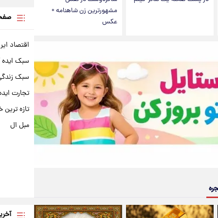
مشهورترین زن شاهنامه +
صفحه
عکس
اقتصاد ایر
سبک ایده 
سبک زندگی 
تجارت ایده
تازه ترین خ
مبل ال
جره
آخری