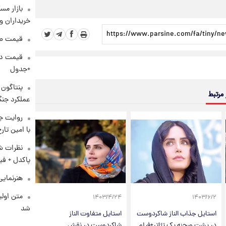
بازار مس
خریداران و
قیمت طلا و 
+جدول
 مرتبط
عملکرد جنگ
روایت ج
با امین تار
نظرات شن
پاکدل + فی
هنرنمایی
متن اولی
۱۴۰۳/۴/۲۴
۱۴۰۳/۶/۲
شد
استایل جذاب الناز شاکردوست
استایل متفاوت الناز
در پشت صحنه یک تئاتر+فیلم
شاکردوست در نقش