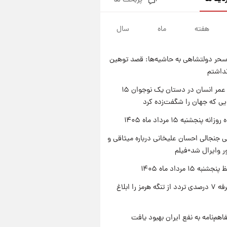
پربحث ها
فال قهوه روزانه پنجشنبه ۱۵ مرداد
ماه ۱۴۰۵
هفته
ماه
سال
۱ روز پیش
فال روزانه واقعی پنجشنبه ۱۵
مرداد ۱۴۰۵
حر دولتشاهی به حاشیه‌ها: قصد توهین
۱ روز پیش
نداشتم
ارزش سهام عدالت برای امروز
چهارشنبه ۱۴ مرداد + جدول
راز طول عمر انسان در دستان یک نوجوان ۱۵
یی که جهان را شگفت‌زده کرد
۱ روز پیش
آغاز طرح جدید فروش مشارکت در
ه پنجشنبه ۱۵ مرداد ماه ۱۴۰۵
تولید سایپا؛ نام خودرو، مبلغ پیش
پرداخت و زمان تحویل | سود
 جنجالی احسان علیخانی درباره میثاقی و
مشارکت چند درصد است؟
 وایرال شد+فیلم
ه ۱۵ مرداد ماه ۱۴۰۵
ایران تعرفه ۷ درصدی تردد از تنگه هرمز را ابلاغ
اهم‌نامه به نفع ایران بهبود یافت