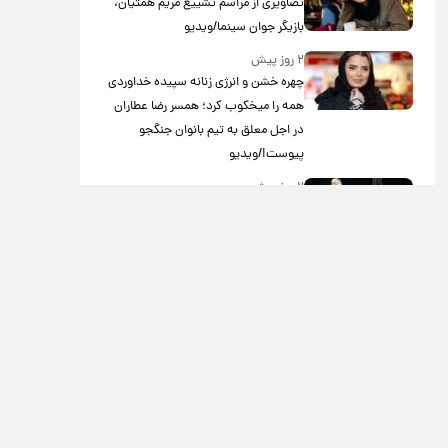
تصاویری از مراسم تشییع مریم همتیان،
بازیگر جوان سینما/ویدیو
۲ روز پیش
چهره خشن و انرژی زنانه سپیده خداوردی
همه را میخکوب کرد؛ همسر رضا عطاران
در اجل معلق به تیم بانوان جنگجو
پیوست!/ویدیو
۲ روز پیش
کنایه قیصر به ابی: سکوت بزدلانه کردی/
ویدئو
۳ روز پیش
برگزاری موکب ها در تورنتو کانادا در شب
اربعین در نزدیکی مسجد امام مهدی/
ویدئو
۳ روز پیش
استقبال شیخ نعیم قاسم از تفاهم ایران و
آمریکا/ویدیو