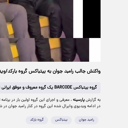
حجم ویدیو: 4.06M
>
چندرسانه‌ای
۱۸ دی ۱۴۰۴
۱۲:۴۲
خانه
74 بازدید
واکنش جالب رامبد جوان به بیتباکس گروه بارکد/وید
گروه بیتباکس BARCODE یک گروه معروف و موفق ایرانی است که با اجراهای خلاقانه و بین‌المللی خود شناخته می‌شود.
به گزارش
پارسینه
، معرفی و اجرای این گروه اولین بار در برنا
در ادامه ویدیوی وایرال شده این گروه در کنار رامبد جوان در ش
رامبد جوان
بیتباکس
گروه بارکد