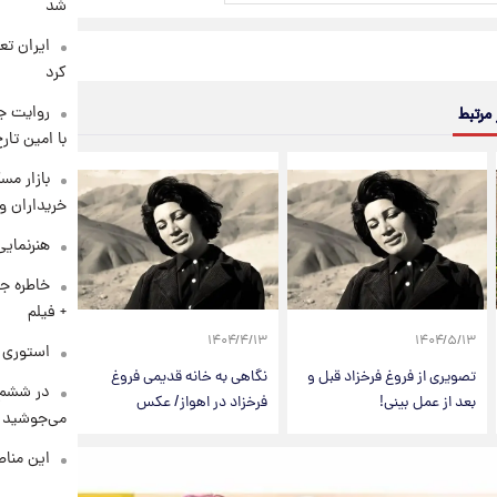
شد
کرد
روایت ج
 مرتبط
با امین تار
بازار مس
خریداران و
هنرنمایی
خاطره جا
+ فیلم
۱۴۰۴/۴/۱۳
۱۴۰۴/۵/۱۳
استوری م
تصویری از فروغ فرخزاد قبل و
نگاهی به خانه قدیمی فروغ
در ششم 
بعد از عمل بینی!
فرخزاد در اهواز/ عکس
می‌جوشید
این مناط