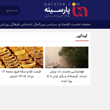
صفحه نخست
اقتصادی
سیاسی
بین‌الملل
اجتماعی
فرهنگی
ورزشی
گوناگون
هواشناسی هشدار داد: وزش
قیمت طلا و سکه امروز جمعه ۱۶
تندباد، گردوخاک و رگبار باران تا ۵
مرداد ۱۴۰۵ +جدول
روز آینده