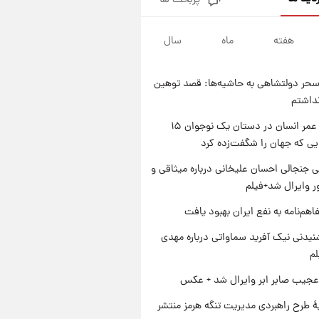
پربحث ها
شارژ جدید کالابرگ برای سه
دهک؛ جزئیات اعلام شد
هفته
ماه
سال
۱ روز پیش
شرایط تازه فروش اقساطی سایپا
اعلام شد؛ شاهین، کوییک، اطلس،
حر دولتشاهی به حاشیه‌ها: قصد توهین
سهند و ساینا با اقساط بلندمدت +
۱ روز پیش
نداشتم
جدول
سیگنال‌های جدید برای بازار طلا؛
پیش‌بینی قیمت سکه و طلا فردا
راز طول عمر انسان در دستان یک نوجوان ۱۵
یی که جهان را شگفت‌زده کرد
۱ روز پیش
فال حافظ پنجشنبه ۱۵ مرداد ماه
 جنجالی احسان علیخانی درباره میثاقی و
۱۴۰۵
 وایرال شد+فیلم
اهم‌نامه به نفع ایران بهبود یافت
یدنی نیک آفرید سماواتی درباره مهدی
لم
عجیب صابر ابر وایرال شد + عکس
ۀ طرح راهبردی مدیریت تنگه هرمز منتشر