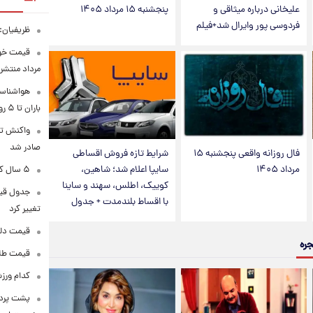
علیخانی درباره میثاقی و
پنجشنبه ۱۵ مرداد ۱۴۰۵
فردوسی پور وایرال شد+فیلم
ظریفیان:
مرداد منتشر
هواشناسی
باران تا ۵ روز آینده
واکنش تر
صادر شد
فال روزانه واقعی پنجشنبه ۱۵
شرایط تازه فروش اقساطی
مرداد ۱۴۰۵
سایپا اعلام شد؛ شاهین،
۵ سال کار بیشتر برای این گروه از متقاضیان بازنشستگی
کوییک، اطلس، سهند و ساینا
با اقساط بلندمدت + جدول
تغییر کرد
قیمت دلار در 
جره
قیمت طلا و سکه
کدام ورزش
پشت پرده