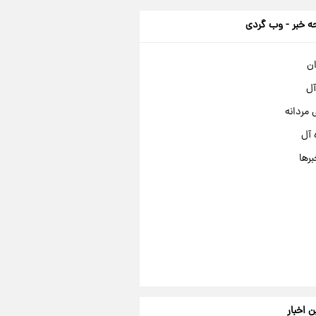
 خبر - وب گردی
ان
آل
مردانه
 آل
برها
ن اخبار