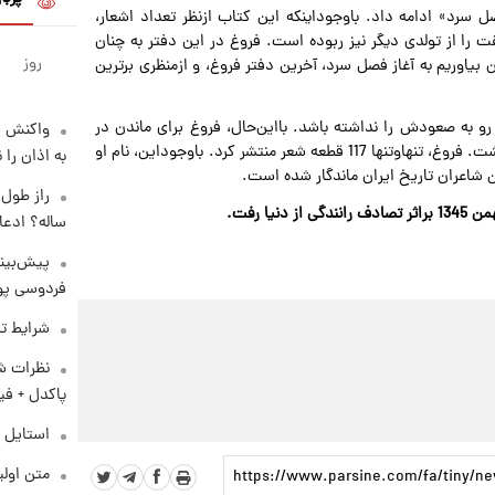
فصل سرد» ادامه داد. باوجوداینکه این کتاب ازنظر تعداد اشعار،
ت را از تولدی دیگر نیز ربوده است. فروغ در این دفتر به چنان
روز
 بیاوریم به آغاز فصل سرد، آخرین دفتر فروغ، و ازمنظری برترین
و به صعودش را نداشته باشد. بااین‌حال، فروغ برای ماندن در
واکنش س
تاریخ ادبیات فارسی به چیزی بیشتر از آنچه ارائه داده بود نداشت. فروغ، تنهاوتنها 117 قطعه شعر منتشر کرد. باوجوداین، نام او
به اذان را 
ن شاعران تاریخ ایران ماندگار شده است.
ساله؟ ادعا
پیش‌بینی
فردوسی پور
شرایط تف
نظرات شن
پاکدل + فی
استایل 
متن اولی