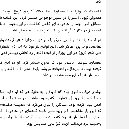
کرد.
«اسیر»، «دیوار» و «عصیان»، سه دفتر آغازین فروغ بودند. 
معمولی نبود. اسیر را در سنین نوجوانی منتشر کرد. این کتاب ب
مسائل فنی، چندان حرفی برای گفتن نداشت. بااین‌وجود، عاطف
اسیر نیز در کنار دیگر آثار او از اعتبار بالایی برخوردار باشد.
در ادامه با انتشار کتابی دیگر با نام دیوار، جایگاه فروغ به‌
تهاجمی و بی‌پروا ظاهر شد. این اولین بار بود که زنی در اشعارش
فنی شعر فروغ در این روزگار از عُرف اشعار زمانه‌اش پیشتر نمی‌ر
عصیان، سومین دفتری بود که فروغ منتشر کرد. او در این ک
گرفته بود. بااین‌حال، رفته‌رفته می‌شد بلوغ ادبی را در اشعار او 
مسیر فروغ را برای همیشه تغییر داد.
تولدی دیگر، دفتری بود که فروغ را به جایگاهی که او دارد رسان
حفظ کرد. بااین‌حال، تفاوتی که وجود داشت در مختصات فنی ا
ادبی پیدا کرده بود، مسائلی را بیان می‌کرد که همیشه دغدغه‌
که این بار مفاهیم را با زبردستی خیره کننده‌ای در لحافی از 
محتوای اشعار فروغ بود که خودنمایی می‌کرد، حالا با تولدی د
به‌سبب فرم بی‌مانند آن‌ها نیز قابل ستایش بود.