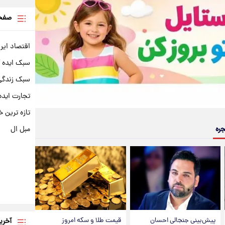
صفحه
اقتصاد ایر
سبک ایده 
سبک زندگی 
تجارت ایده
تازه ترین خ
مبل ال
جره
پیش‌بینی جنجالی احسان
قیمت طلا و سکه امروز
آخری