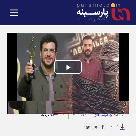
Play
Video
حجم ویدیو: 5.59M
|
مدت زمان ویدیو: 00:01:20
>
چندرسانه‌ای
۰۴ دی ۱۴۰۴
۰۸:۲۹
خانه
53 بازدید
دانلود