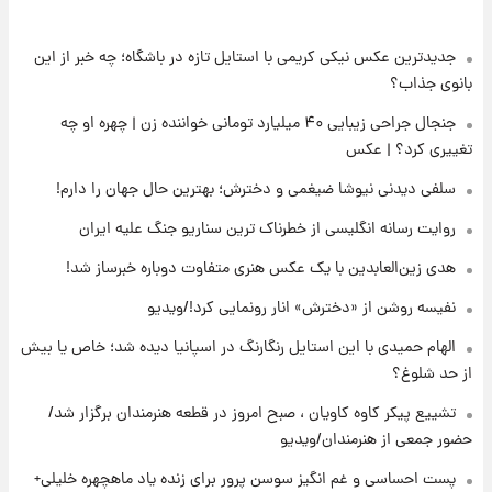
جدیدترین عکس نیکی کریمی با استایل تازه در باشگاه؛ چه خبر از این
۱۷ ساعت پیش
پست جدید محسن رضایی در شورای عالی امنیت
بانوی جذاب؟
ملی
جنجال جراحی زیبایی ۴۰ میلیارد تومانی خواننده زن | چهره او چه
تغییری کرد؟ | عکس
۲۱ ساعت پیش
آتش‌سوزی در لوناپارک شیراز؛ آخرین وضعیت
سلفی دیدنی نیوشا ضیغمی و دخترش؛ بهترین حال جهان را دارم!
خزندگان خطرناک پس از حادثه
روایت رسانه انگلیسی از خطرناک ترین سناریو جنگ علیه ایران
۲۲ ساعت پیش
هدی زین‌العابدین با یک عکس هنری متفاوت دوباره خبرساز شد!
خواستگار ۵۰ساله شاهدخت لئونور بازداشت شد
نفیسه روشن از «دخترش» انار رونمایی کرد!/ویدیو
الهام حمیدی با این استایل رنگارنگ در اسپانیا دیده شد؛ خاص یا بیش
۲۲ ساعت پیش
از حد شلوغ؟
نخستین تصویر لیونل مسی بعد از مرگ
پدر+عکس و فیلم
تشییع پیکر کاوه کاویان ، صبح امروز در قطعه هنرمندان برگزار شد/
حضور جمعی از هنرمندان/ویدیو
۲۳ ساعت پیش
پست احساسی و غم انگیز سوسن پرور برای زنده یاد ماهچهره خلیلی+
استوری مرموز محمدحسین میثاقی با موی