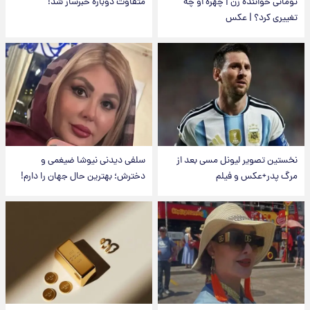
تومانی خواننده زن | چهره او چه
متفاوت دوباره خبرساز شد!
تغییری کرد؟ | عکس
نخستین تصویر لیونل مسی بعد از
سلفی دیدنی نیوشا ضیغمی و
مرگ پدر+عکس و فیلم
دخترش؛ بهترین حال جهان را دارم!