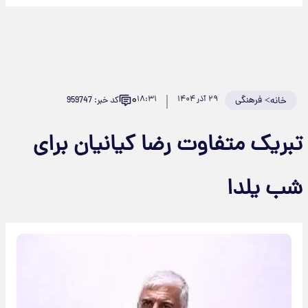
۰
>
فرهنگی
۲۹ آذر ۱۴۰۴
۱۸:۳۱
کد خبر: 959747
خانه
بریک متفاوت رضا کیانیان برای
ب یلدا