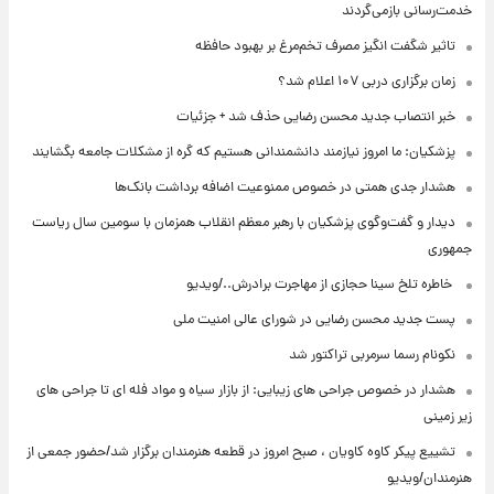
خدمت‌رسانی بازمی‌گردند
تاثیر شگفت انگیز مصرف تخم‌مرغ بر بهبود حافظه
زمان برگزاری دربی ۱۰۷ اعلام شد؟
خبر انتصاب جدید محسن رضایی حذف شد + جزئیات
پزشکیان: ما امروز نیازمند دانشمندانی هستیم که گره از مشکلات جامعه بگشایند
هشدار جدی همتی در خصوص ممنوعیت اضافه ‌برداشت بانک‌ها
دیدار و گفت‌وگوی پزشکیان با رهبر معظم انقلاب همزمان با سومین سال ریاست
جمهوری
⁨ خاطره تلخ سینا حجازی از مهاجرت برادرش../ویدیو
پست جدید محسن رضایی در شورای عالی امنیت ملی
نکونام رسما سرمربی تراکتور شد
هشدار در خصوص جراحی های زیبایی: از بازار سیاه و مواد فله ای تا جراحی های
زیر زمینی
تشییع پیکر کاوه کاویان ، صبح امروز در قطعه هنرمندان برگزار شد/حضور جمعی از
هنرمندان/ویدیو