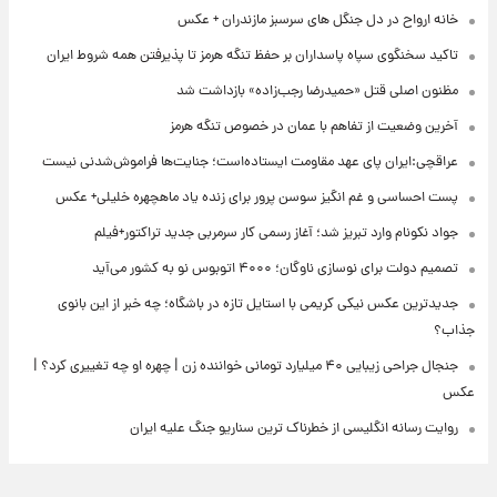
خانه ارواح در دل جنگل های سرسبز مازندران + عکس
تاکید سخنگوی سپاه پاسداران بر حفظ تنگه هرمز تا پذیرفتن همه شروط ایران
مظنون اصلی قتل «حمیدرضا رجب‌زاده» بازداشت شد
آخرین وضعیت از تفاهم با عمان در خصوص تنگه هرمز
عراقچی:ایران پای عهد مقاومت ایستاده‌است؛ جنایت‌ها فراموش‌شدنی نیست
پست احساسی و غم انگیز سوسن پرور برای زنده یاد ماهچهره خلیلی+ عکس
جواد نکونام وارد تبریز شد؛ آغاز رسمی کار سرمربی جدید تراکتور+فیلم
تصمیم دولت برای نوسازی ناوگان؛ ۴۰۰۰ اتوبوس نو به کشور می‌آید
جدیدترین عکس نیکی کریمی با استایل تازه در باشگاه؛ چه خبر از این بانوی
جذاب؟
جنجال جراحی زیبایی ۴۰ میلیارد تومانی خواننده زن | چهره او چه تغییری کرد؟ |
عکس
روایت رسانه انگلیسی از خطرناک ترین سناریو جنگ علیه ایران