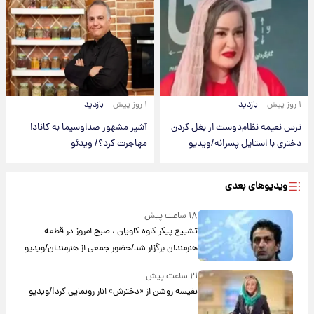
۱ روز پیش
بازدید
۱ روز پیش
بازدید
ترس نعیمه نظام‌دوست از بغل کردن
آشپز مشهور صداوسیما به کانادا
دختری با استایل پسرانه/ویدیو
مهاجرت کرد؟/ ویدئو
ویدیوهای بعدی
۱۸ ساعت پیش
تشییع پیکر کاوه کاویان ، صبح امروز در قطعه
هنرمندان برگزار شد/حضور جمعی از هنرمندان/ویدیو
۲۱ ساعت پیش
نفیسه روشن از «دخترش» انار رونمایی کرد!/ویدیو