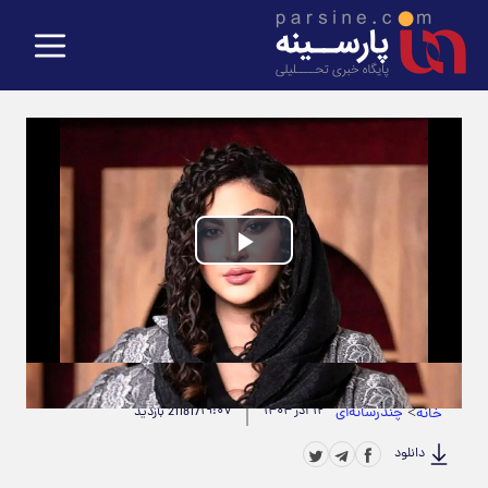
Play
Video
حجم ویدیو: 2.16M
|
مدت زمان ویدیو: 00:00:20
>
چندرسانه‌ای
۱۲ آذر ۱۴۰۴
۱۹:۰۷
خانه
211817 بازدید
دانلود