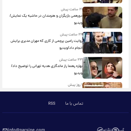
۲۱ ساعت پیش
دورهمی بازیگران و هنرمندان در حاشیه یک نمایش/
ویدیو
۲۲ ساعت پیش
روایت رامین پرچمی از کاری که مهران مدیری برایش
انجام داد/ویدیو
۲۳ ساعت پیش
بهاره رهنما راز ماندگاری هدیه تهرانی را توضیح داد/
ویدیو
۱ روز پیش
آشپز مشهور صداوسیما به کانادا مهاجرت کرد؟/
ویدئو
تماس با ما
RSS
۱ روز پیش
برای اولین بار؛ انتشار تصاویری از رهبر جدید انقلاب/
ویدیو
info@parsine.com
گپ
تلگرام