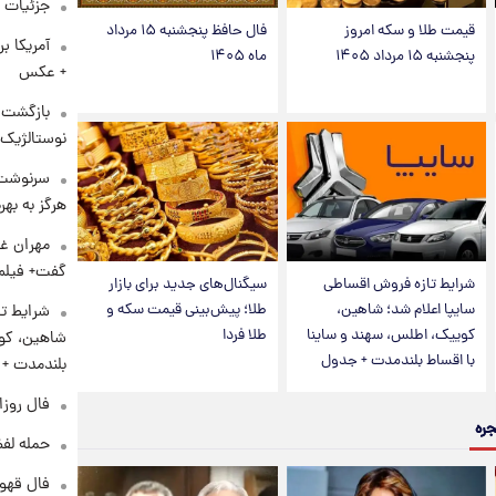
جزئیات ش
قیمت طلا و سکه امروز
فال حافظ پنجشنبه ۱۵ مرداد
آمریکا ب
پنجشنبه ۱۵ مرداد ۱۴۰۵
ماه ۱۴۰۵
+ عکس
بازگشت م
نوستالژیک 
سرنوشت 
هرگز به بهر
مهران غف
گفت+ فیلم
شرایط تازه فروش اقساطی
سیگنال‌های جدید برای بازار
سایپا اعلام شد؛ شاهین،
طلا؛ پیش‌بینی قیمت سکه و
شرایط تا
کوییک، اطلس، سهند و ساینا
طلا فردا
شاهین، کوی
با اقساط بلندمدت + جدول
بلندمدت +
فال روزانه و
جره
حمله لفظ
فال قهوه روزان