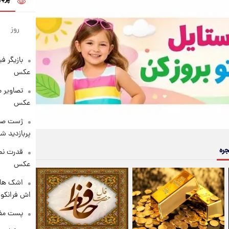
روز
بازیگر ف
عکس
تصاویر 
عکس
پربازدید 
جره
قدرت نم
عکس
اشک های 
اش فرانکو ب
پست مفه