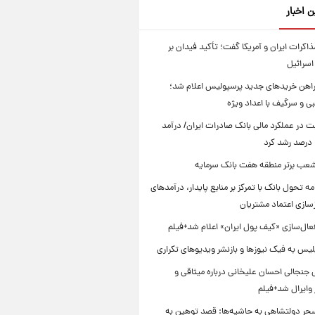
ن اخبار
مذاکرات ایران و آمریکا گفت؛ تأکید فیدان بر
اسرائیل
راهن خریدهای جدید پرسپولیس اعلام شد؛
ی و سرگیف با اعداد ویژه
ت در عملکرد مالی بانک صادرات ایران/ درآمد
 شعب برتر منطقه هفت بانک سرمایه
امه تحول بانک با تمرکز بر منابع پایدار، درآمدهای
زسازی اعتماد مشتریان
عال‌سازی «کیف پول ایران» اعلام شد+فیلم
یس به فیک نیوزها و بازنشر ویدیوهای تکراری
 جنجالی احسان علیخانی درباره میثاقی و
وایرال شد+فیلم
ر دولتشاهی به حاشیه‌ها: قصد توهین به