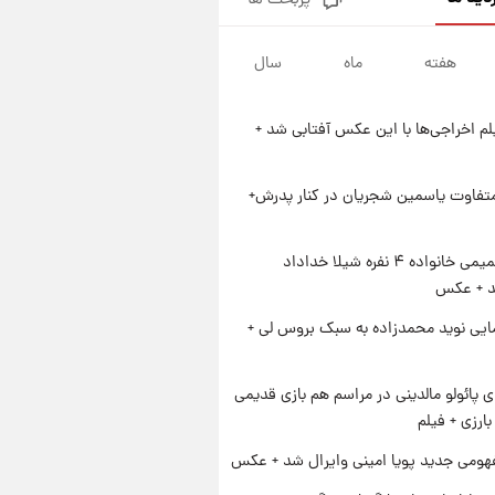
پربحث ها
آغاز طرح جدید فروش مشارکت در
تولید سایپا؛ نام خودرو، مبلغ پیش
پرداخت و زمان تحویل | سود
هفته
ماه
سال
۱ روز پیش
مشارکت چند درصد است؟
زمان پخش «مرد سه هزار چهره»
مشخص شد
یلم اخراجی‌ها با این عکس آفتابی شد +
۱ روز پیش
کار استقلال و رامین رضاییان رسما
تمام شد + عکس / خداحافظی
متفاوت یاسمین شجریان در کنار پدرش+
صمیمانه آبی ها با رامین!
۱ روز پیش
آتش اختلاف در اینستاگرام؛ تمجید
ژست صمیمی خانواده ۴ نفره شیلا خداداد
از حردانی به مذاق رضاییان خوش
شد + عکس
نیامد+عکس
ایی نوید محمدزاده به سبک بروس لی +
پائولو مالدینی در مراسم هم بازی قدیمی
ارزی + فیلم
ومی جدید پویا امینی وایرال شد + عکس