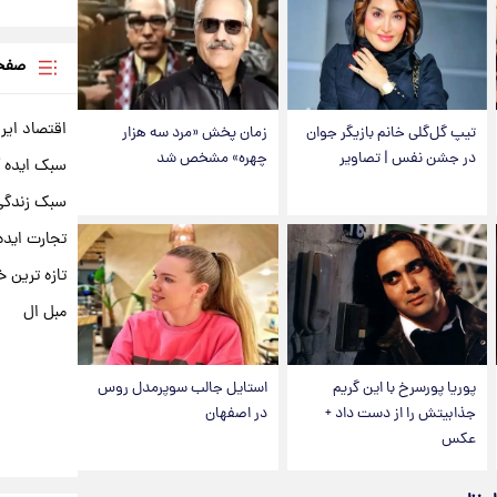
صفحه
اقتصاد ایر
تیپ گل‌گلی خانم بازیگر جوان
زمان پخش «مرد سه هزار
در جشن نفس | تصاویر
چهره» مشخص شد
سبک ایده 
سبک زندگی 
تجارت ایده
تازه ترین خ
مبل ال
پوریا پورسرخ با این گریم
استایل جالب سوپرمدل روس
جذابیتش را از دست داد +
در اصفهان
عکس