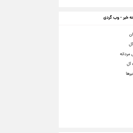
 خبر - وب گردی
ان
آل
مردانه
 آل
برها