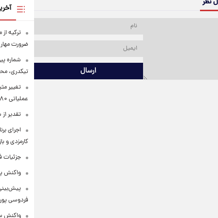
ل نظر
آخری
ترکیه از 
ضرورت مهار 
شماره پی
ارسال
تیکدری، محب
تغییر مثب
عملیاتی ۸۰ درصد رشد کرد
تقدیر از
اجرای برن
کارمزدی و با
جزئیات ف
واکنش پل
پیش‌بینی
فردوسی پور 
واکنش سح