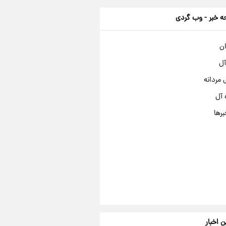
 خبر - وب گردی
ان
آل
مردانه
 آل
برها
ن اخبار