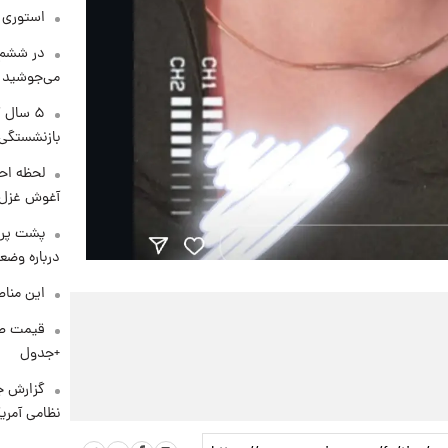
استوری م
در ششم 
می‌جوشید
۵ سال 
بازنشستگی
لحظه احس
آغوش غزل 
پشت پرد
درباره وض
این مناط
+جدول
گزارش ج
نظامی آمری