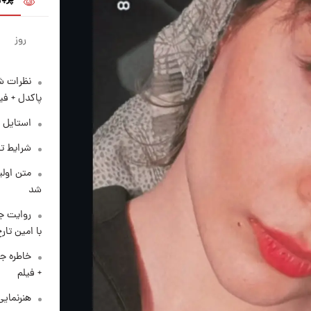
روز
نظرات شن
پاکدل + فی
استایل 
شرایط تف
متن اولی
شد
روایت ج
با امین تار
خاطره جا
+ فیلم
هنرنمایی