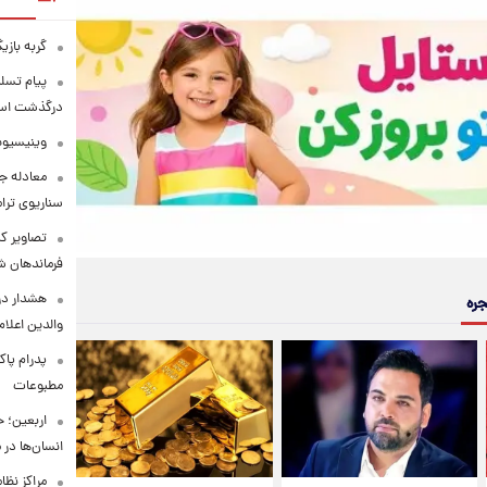
گربه باز
پیام تسل
درگذشت استا
وینیسیوس
معادله جد
سناریوی ترا
تصاویر کم
فرماندهان ش
هشدار در
جره
والدین اعلا
پدرام پاک
مطبوعات
اربعین؛ 
انسان‌ها در
مراکز نظ