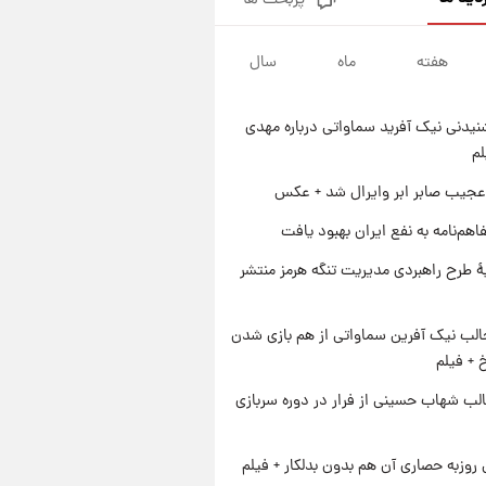
پربحث ها
قیمت طلا و سکه امروز پنجشنبه
۱۵ مرداد ۱۴۰۵
هفته
ماه
سال
۱ روز پیش
شارژ جدید کالابرگ برای سه
دهک؛ جزئیات اعلام شد
یدنی نیک آفرید سماواتی درباره مهدی
۱ روز پیش
لم
شرایط تازه فروش اقساطی سایپا
اعلام شد؛ شاهین، کوییک، اطلس،
عجیب صابر ابر وایرال شد + عکس
سهند و ساینا با اقساط بلندمدت +
۱ روز پیش
اهم‌نامه به نفع ایران بهبود یافت
جدول
سیگنال‌های جدید برای بازار طلا؛
پیش‌بینی قیمت سکه و طلا فردا
ۀ طرح راهبردی مدیریت تنگه هرمز منتشر
الب نیک آفرین سماواتی از هم بازی شدن
خ + فیلم
لب شهاب حسینی از فرار در دوره سربازی
 روزبه حصاری آن هم بدون بدلکار + فیلم