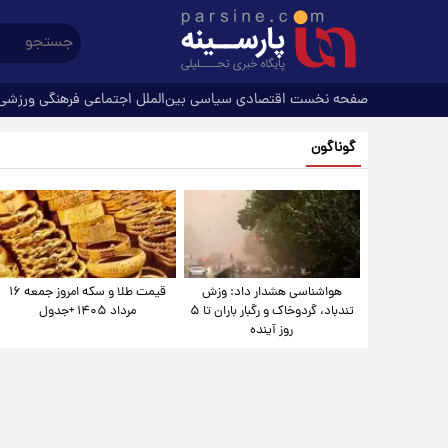
صفحه نخست
اقتصادی
سیاسی
بین‌الملل
اجتماعی
فرهنگی
ورزشی
گوناگون
هواشناسی هشدار داد: وزش
قیمت طلا و سکه امروز جمعه ۱۶
تندباد، گردوخاک و رگبار باران تا ۵
مرداد ۱۴۰۵ +جدول
روز آینده