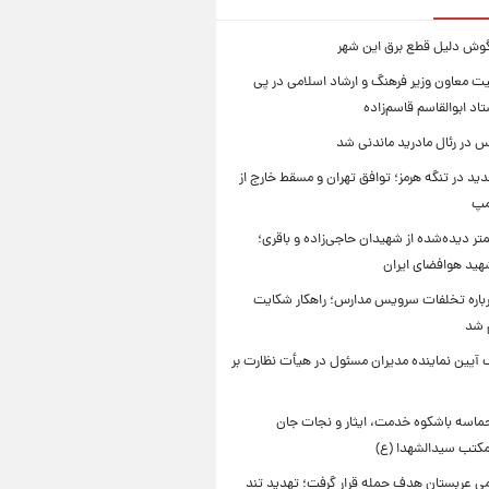
یگوش دلیل قطع برق این شهر
یت معاون وزیر فرهنگ و ارشاد اسلامی در پی
د ابوالقاسم قاسم‌زاده
 در رئال مادرید ماندنی شد
ید در تنگه هرمز؛ توافق تهران و مسقط خارج از
مپ
تر دیده‌شده از شهیدان حاجی‌زاده و باقری؛
هید هوافضای ایران
باره تخلفات سرویس مدارس؛ راهکار شکایت
م شد
 آیین نماینده مدیران مسئول در هیأت نظارت بر
حماسه باشکوه خدمت، ایثار و نجات جان
 مکتب سیدالشهدا (ع)
امی عربستان هدف حمله قرار گرفت؛ تهدید تند