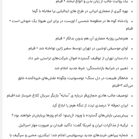
یک روایت جالب از زبان بدن و انواع لبخند + فیلم
بهره گیری از معماری ایرانی در طرح های ایتالیایی برا مقابله با گرما
پادشاه کوه ها در منظومه شمسی / اورست در برابر این هیولا یک شوخی است +
فیلم
هنرنمایی روزبه حصاری آن هم بدون بدلکار + فیلم
آوای موسیقی اوشین در تهران توسط سفیر ژاپن نواخته شد + فیلم
دادستان تهران از توقیف گسترده اموال شرکت‌های تراستی خبر داد
تغییر در شرایط بازنشستگی؛ شرط جدید اعلام شد
شاهکار طبیعت در دل سنگ؛ تومسونیت چگونه نقش‌های خیره‌کننده خلق
می‌کند؟+فیلم
توصیف جالب هادی حجازی‌فر درباره ی "سایه" بازیگر سریال کلاغ خبرساز شد+فیلم
ایران تعرفه ۷ درصدی تردد از تنگه هرمز را ابلاغ کرد
پیش‌بینی بارش‌های گسترده با ورود ال‌نینو؛ کدام روزها پربارش‌تر خواهند بود؟
ترکیه از مذاکرات ایران و آمریکا گفت؛ تأکید فیدان بر ضرورت مهار اسرائیل
شماره پیراهن خریدهای جدید پرسپولیس اعلام شد؛ تیکدری، محبی و سرگیف با