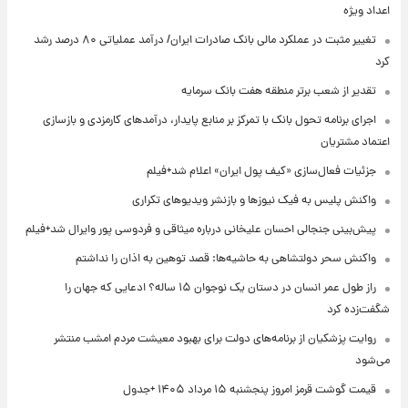
اعداد ویژه
تغییر مثبت در عملکرد مالی بانک صادرات ایران/ درآمد عملیاتی ۸۰ درصد رشد
کرد
تقدیر از شعب برتر منطقه هفت بانک سرمایه
اجرای برنامه تحول بانک با تمرکز بر منابع پایدار، درآمدهای کارمزدی و بازسازی
اعتماد مشتریان
جزئیات فعال‌سازی «کیف پول ایران» اعلام شد+فیلم
واکنش پلیس به فیک نیوزها و بازنشر ویدیوهای تکراری
پیش‌بینی جنجالی احسان علیخانی درباره میثاقی و فردوسی پور وایرال شد+فیلم
واکنش سحر دولتشاهی به حاشیه‌ها: قصد توهین به اذان را نداشتم
راز طول عمر انسان در دستان یک نوجوان ۱۵ ساله؟ ادعایی که جهان را
شگفت‌زده کرد
روایت پزشکیان از برنامه‌های دولت برای بهبود معیشت مردم امشب منتشر
می‌شود
قیمت گوشت قرمز امروز پنجشنبه ۱۵ مرداد ۱۴۰۵ +جدول