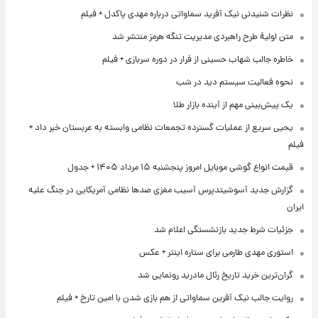
نظرات شنیدنی نیک آفرید سماواتی درباره مهدی پاکدل + فیلم
متن اولیۀ طرح راهبردی مدیریت تنگه هرمز منتشر شد
خاطره جالب شهاب حسینی از فرار در دوره سربازی + فیلم
نحوه فعالیت سیستم دید در شب
یک پیش‌بینی مهم از آینده بازار طلا
یحیی سریع از عملیات گسترده تجمعات نظامی وابسته به عربستان خبر داد +
فیلم
قیمت انواع گوشی موبایل امروز پنجشنبه ۱۵ مرداد ۱۴۰۵ + جدول
گزارش جدید آسوشیتدپرس آسیب مغزی صدها نظامی آمریکایی در جنگ علیه
ایران
جزئیات شرط جدید بازنشستگی اعلام شد
استوری مهدی طارمی برای ستاره اینتر + عکس
گران‌ترین خرید تاریخ رئال مادرید رونمایی شد
روایت جالب نیک آفرین سماواتی از هم بازی شدن با امین تارخ + فیلم