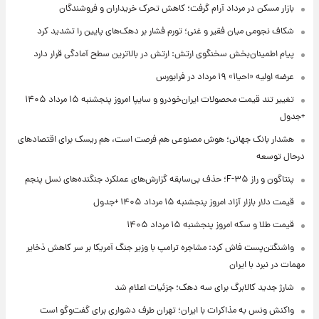
بازار مسکن در مرداد آرام گرفت؛ کاهش تحرک خریداران و فروشندگان
شکاف نجومی میان فقیر و غنی؛ تورم فشار بر دهک‌های پایین را تشدید کرد
پیام اطمینان‌بخش سخنگوی ارتش: ارتش در بالاترین سطح آمادگی قرار دارد
عرضه اولیه «احیا۱» ۱۹ مرداد در فرابورس
تغییر تند قیمت محصولات ایران‌خودرو و سایپا امروز پنجشنبه ۱۵ مرداد ۱۴۰۵
+جدول
هشدار بانک جهانی؛ هوش مصنوعی هم فرصت است، هم ریسک برای اقتصادهای
درحال توسعه
پنتاگون و راز F-۳۵؛ حذف بی‌سابقه گزارش‌های عملکرد جنگنده‌های نسل پنجم
قیمت دلار بازار آزاد امروز پنجشنبه ۱۵ مرداد ۱۴۰۵ +جدول
قیمت طلا و سکه امروز پنجشنبه ۱۵ مرداد ۱۴۰۵
واشنگتن‌پست فاش کرد: مشاجره ترامپ با وزیر جنگ آمریکا بر سر کاهش ذخایر
مهمات در نبرد با ایران
شارژ جدید کالابرگ برای سه دهک؛ جزئیات اعلام شد
واکنش ونس به مذاکرات با ایران؛ تهران طرف دشواری برای گفت‌وگو است