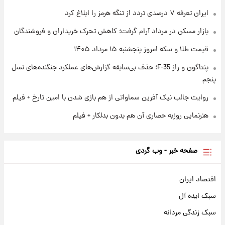
ایران تعرفه ۷ درصدی تردد از تنگه هرمز را ابلاغ کرد
۱ روز پیش
آغاز طرح جدید فروش مشارکت در تولید سایپا؛
بازار مسکن در مرداد آرام گرفت؛ کاهش تحرک خریداران و فروشندگان
نام خودرو، مبلغ پیش پرداخت و زمان تحویل |
سود مشارکت چند درصد است؟
قیمت طلا و سکه امروز پنجشنبه ۱۵ مرداد ۱۴۰۵
پنتاگون و راز F-35؛ حذف بی‌سابقه گزارش‌های عملکرد جنگنده‌های نسل
پنجم
روایت جالب نیک آفرین سماواتی از هم بازی شدن با امین تارخ + فیلم
هنرنمایی روزبه حصاری آن هم بدون بدلکار + فیلم
صفحه خبر - وب گردی
اقتصاد ایران
سبک ایده آل
سبک زندگی مردانه