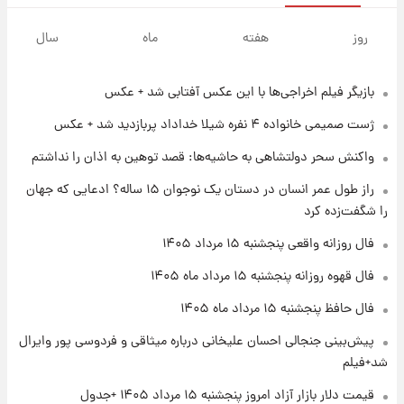
۱ روز پیش
سیگنال‌های جدید برای بازار طلا؛ پیش‌بینی
روز
هفته
ماه
سال
قیمت سکه و طلا فردا
بازیگر فیلم اخراجی‌ها با این عکس آفتابی شد + عکس
۱۹ ساعت پیش
فال حافظ پنجشنبه ۱۵ مرداد ماه ۱۴۰۵
ژست صمیمی خانواده ۴ نفره شیلا خداداد پربازدید شد + عکس
واکنش سحر دولتشاهی به حاشیه‌ها: قصد توهین به اذان را نداشتم
۲۰ ساعت پیش
راز طول عمر انسان در دستان یک نوجوان ۱۵ ساله؟ ادعایی که جهان
فال قهوه روزانه پنجشنبه ۱۵ مرداد ماه ۱۴۰۵
را شگفت‌زده کرد
فال روزانه واقعی پنجشنبه ۱۵ مرداد ۱۴۰۵
۲۱ ساعت پیش
فال قهوه روزانه پنجشنبه ۱۵ مرداد ماه ۱۴۰۵
فال روزانه واقعی پنجشنبه ۱۵ مرداد ۱۴۰۵
فال حافظ پنجشنبه ۱۵ مرداد ماه ۱۴۰۵
پیش‌بینی جنجالی احسان علیخانی درباره میثاقی و فردوسی پور وایرال
۱ روز پیش
شد+فیلم
ارزش سهام عدالت برای امروز چهارشنبه ۱۴ مرداد
+ جدول
قیمت دلار بازار آزاد امروز پنجشنبه ۱۵ مرداد ۱۴۰۵ +جدول