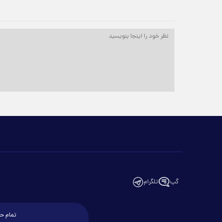
گپ
تلگرام
تمام حق