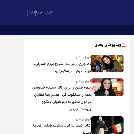
تماس با ما
RSS
ویدیوهای بعدی
۱ روز پیش
تصاویری از مراسم تشییع مریم همتیان،
بازیگر جوان سینما/ویدیو
۱ روز پیش
چهره خشن و انرژی زنانه سپیده خداوردی
همه را میخکوب کرد؛ همسر رضا عطاران
در اجل معلق به تیم بانوان جنگجو
پیوست!/ویدیو
۱ روز پیش
کنایه قیصر به ابی: سکوت بزدلانه کردی/
ویدئو