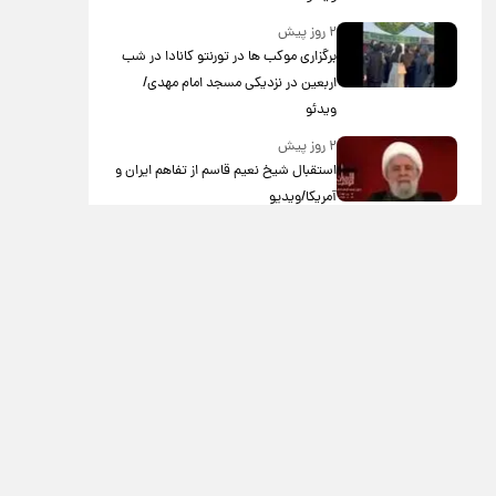
۲ روز پیش
برگزاری موکب ها در تورنتو کانادا در شب
اربعین در نزدیکی مسجد امام مهدی/
ویدئو
۲ روز پیش
استقبال شیخ نعیم قاسم از تفاهم ایران و
آمریکا/ویدیو
۲ روز پیش
پزشکیان: استعفا نخواهم داد
۲ روز پیش
گریه مجری زن صداوسیما به خاطر پولدار
نبودن!/ویدیو
۳ روز پیش
خاطره جالب حدیث میرامینی از سریال
ستایش/ویدیو
۳ روز پیش