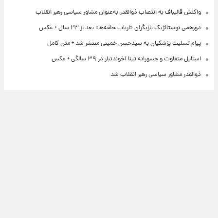
واکنش قالیباف به انتصاب ذوالقدر به‌عنوان مشاور سیاسی رهبر انقلاب
دورهمی نوستالژیک بازیگران «ارباب حلقه‌ها» بعد از ۲۳ سال + عکس
پیام تسلیت پزشکیان به سیدحسن خمینی منتشر شد + متن کامل
استایل متفاوت و جسورانه تینا آخوندتبار در ۳۹ سالگی + عکس
ذوالقدر مشاور سیاسی رهبر انقلاب شد