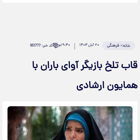
۰
>
فرهنگی
۲۰ آبان ۱۴۰۴
۱۹:۴۰
کد خبر: 951777
خانه
اب تلخ بازیگر آوای باران با
مایون ارشادی