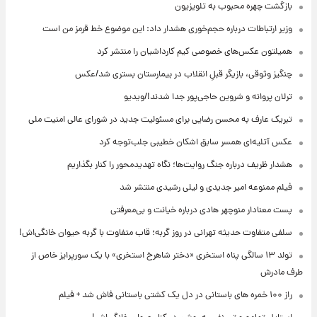
بازگشت چهره محبوب به تلویزیون
وزیر ارتباطات درباره حجم‌خوری هشدار داد: این موضوع خط قرمز من است
همیلتون عکس‌های خصوصی کیم‌ کارداشیان را منتشر کرد
چنگیز وثوقی، بازیگر قبلِ انقلاب در بیمارستان بستری شد/عکس
ترلان پروانه و شروین حاجی‌پور جدا شدند!/ویدیو
تبریک عارف به محسن رضایی برای مسئولیت جدید در شورای عالی امنیت ملی
عکس‌ آتلیه‌ای همسر سابق اشکان خطیبی جلب‌توجه کرد
هشدار ظریف درباره جنگ روایت‌ها؛ نگاه تهدیدمحور را کنار بگذاریم
فیلم ممنوعه امیر جدیدی و لیلی رشیدی منتشر شد
پست معنادار منوچهر هادی درباره خیانت و بی‌معرفتی
سلفی متفاوت حدیثه تهرانی در روز گربه؛ قاب متفاوت با گربه حیوان خانگی‌اش!
تولد ۱۳ سالگی پناه استخری «دختر شاهرخ استخری» با یک سورپرایز خاص از
طرف مادرش
راز ۱۰۰ خمره های باستانی در دل یک کشتی باستانی فاش شد + فیلم