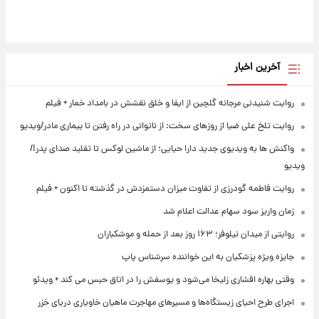
آخرین اخبار
روایت شنیدنی مرجانه گلچین از ایفا و خلق نقشش در بامداد خمار + فیلم
روایت تلخ علی ضیا از روزهای سخت: از ناتوانی در راه رفتن تا بیماری مادر/ویدیو
واکنش ها به ویدیوی جدید دارا حیایی؛ از ماشین لوکس تا تقلید صدای پدر!/
ویدیو
روایت فاطمه گودرزی از تفاوت میزان دستمزدش در گذشته تا اکنون + فیلم
زمان واریز سود سهام عدالت اعلام شد
روایتی از میدان نیلوفر؛ ۱۶۳ روز بعد از حمله و موشکباران
جایزه ویژه پزشکیان به این خواننده سرشناس پاپ
وقتی بهاره افشاری زلیخا می‌شود و یوسفش را در اتاق حبس می کند + ویدئو
اجرای طرح احیای زیستگاه‌ها و مسیرهای مهاجرت ماهیان خاویاری دریای خزر