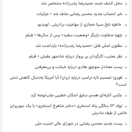
۱۷ ساعت پیش
محل کشف جسد حمیدرضا رجب‌زاده مشخص شد
محل کشف جسد حمیدرضا رجب‌زاده مشخص
خبر انتصاب جدید محسن رضایی حذف شد + جزئیات
شد
⁨ خاطره تلخ سینا حجازی از مهاجرت برادرش../ویدیو
۱۹ ساعت پیش
چهره متفاوت بازیگر «وضعیت سفید» پس از سال‌ها + فیلم
قیمت دلار، یورو و سایر ارزها امروز ۱۸ مردادماه
۱۴۰۵ + جدول
مظنون اصلی قتل «حمیدرضا رجب‌زاده» بازداشت شد
نظر عجیب کارگردان پر پرواز درباره شادمهر عقیلی + فیلم
۱۹ ساعت پیش
ارزش سهام عدالت برای امروز ۱۸ مرداد ۱۴۰۵ +
پست معنادار منوچهر هادی درباره خیانت و بی‌معرفتی
جدول
فوری؛ تصمیم تازه ترامپ درباره ایران/ آیا آمریکا به‌دنبال کاهش تنش
است؟
۱۸ ساعت پیش
تصاویر شگفت‌انگیز از اهرام باستانی سودان در
عکس‌ آتلیه‌ای همسر سابق اشکان خطیبی جلب‌توجه کرد
دل صحرا + عکس
تولد ۱۳ سالگی پناه استخری «دختر شاهرخ استخری» با یک سورپرایز
خاص از طرف مادرش
پست جدید محسن رضایی در شورای عالی امنیت ملی