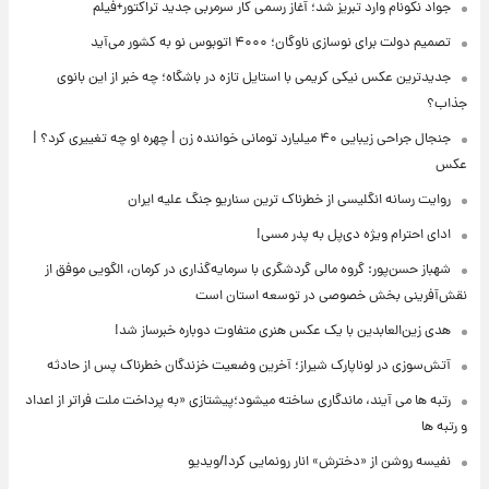
جواد نکونام وارد تبریز شد؛ آغاز رسمی کار سرمربی جدید تراکتور+فیلم
تصمیم دولت برای نوسازی ناوگان؛ ۴۰۰۰ اتوبوس نو به کشور می‌آید
جدیدترین عکس نیکی کریمی با استایل تازه در باشگاه؛ چه خبر از این بانوی
جذاب؟
جنجال جراحی زیبایی ۴۰ میلیارد تومانی خواننده زن | چهره او چه تغییری کرد؟ |
عکس
روایت رسانه انگلیسی از خطرناک ترین سناریو جنگ علیه ایران
ادای احترام ویژه دی‌پل به پدر مسی!
شهباز حسن‌پور: گروه مالی گردشگری با سرمایه‌گذاری در کرمان، الگویی موفق از
نقش‌آفرینی بخش خصوصی در توسعه استان است
هدی زین‌العابدین با یک عکس هنری متفاوت دوباره خبرساز شد!
آتش‌سوزی در لوناپارک شیراز؛ آخرین وضعیت خزندگان خطرناک پس از حادثه
رتبه ها می آیند، ماندگاری ساخته میشود؛پیشتازی «به پرداخت ملت فراتر از اعداد
و رتبه ها
نفیسه روشن از «دخترش» انار رونمایی کرد!/ویدیو