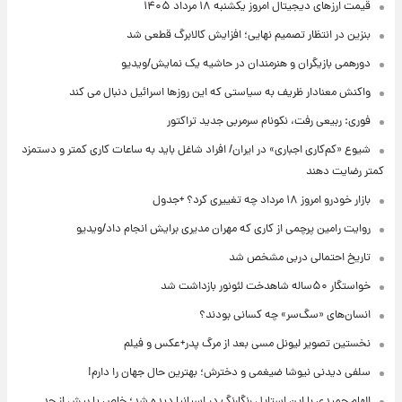
قیمت ارزهای دیجیتال امروز یکشنبه ۱۸ مرداد ۱۴۰۵
بنزین در انتظار تصمیم نهایی؛ افزایش کالابرگ قطعی شد
دورهمی بازیگران و هنرمندان در حاشیه یک نمایش/ویدیو
واکنش معنادار ظریف به سیاستی که این روزها اسرائیل دنبال می کند
فوری: ربیعی رفت، نکونام سرمربی جدید تراکتور
شیوع «کم‌کاری اجباری» در ایران/ افراد شاغل باید به ساعات کاری کمتر و دستمزد
کمتر رضایت دهند
بازار خودرو امروز ۱۸ مرداد چه تغییری کرد؟ +جدول
روایت رامین پرچمی از کاری که مهران مدیری برایش انجام داد/ویدیو
تاریخ احتمالی دربی مشخص شد
خواستگار ۵۰ساله شاهدخت لئونور بازداشت شد
انسان‌های «سگ‌سر» چه کسانی بودند؟
نخستین تصویر لیونل مسی بعد از مرگ پدر+عکس و فیلم
سلفی دیدنی نیوشا ضیغمی و دخترش؛ بهترین حال جهان را دارم!
الهام حمیدی با این استایل رنگارنگ در اسپانیا دیده شد؛ خاص یا بیش از حد