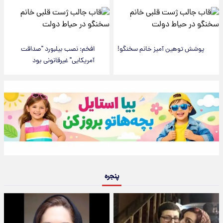
پوشش توهین آمیز خانم سخنگو!
افخم: نصب بیلبورد "صداقت
آمریکایی" غیرقانونی بود
پنجره