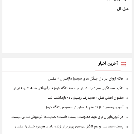
مبل ال
آخرین اخبار
خانه ارواح در دل جنگل های سرسبز مازندران + عکس
تاکید سخنگوی سپاه پاسداران بر حفظ تنگه هرمز تا پذیرفتن همه شروط ایران
مظنون اصلی قتل «حمیدرضا رجب‌زاده» بازداشت شد
آخرین وضعیت از تفاهم با عمان در خصوص تنگه هرمز
عراقچی:ایران پای عهد مقاومت ایستاده‌است؛ جنایت‌ها فراموش‌شدنی نیست
پست احساسی و غم انگیز سوسن پرور برای زنده یاد ماهچهره خلیلی+ عکس