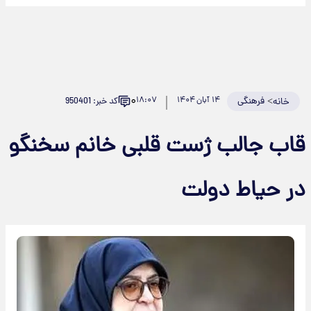
۰
>
فرهنگی
۱۴ آبان ۱۴۰۴
۱۸:۰۷
کد خبر: 950401
خانه
اب جالب ژست قلبی خانم سخنگو
ر حیاط دولت