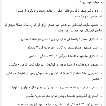
ارزش سهام عدالت برای امروز ۱۷ مرداد ۱۴۰۵ +
خانواده ارسال شد
جدول
دو دختر پیمان قاسم‌خانی، یکی از بهاره رهنما و دیگری از میترا
ابراهیمی؛ در یک قاب!
۲۱ ساعت پیش
لیونل مسی عزادار شد! + جزئیات
حضور مازیار لرستانی در ختم اکبر عبدی برای او گران تمام شد!/ دزدی از
مازیار لرستانی آن هم در روز روشن
استایل سحر دولتشاهی با لباس چروک خبرساز شد + عکس
۲۳ ساعت پیش
لحظه برخورد رعد و برق به ساختمان مرکز تجارت
آشپز مشهور صداوسیما به کانادا مهاجرت کرد؟/ ویدئو
جهانی در آمریکا + فیلم
استایل متفاوت افسانه بایگان در ۶۴ سالگی + عکس
۱ روز پیش
تصویر دیده‌نشده از بیتا فرهی و گوگوش در یک قاب خاص + عکس
برای اولین بار؛ انتشار تصاویری از رهبر جدید
انقلاب/ویدیو
تصویری عاشقانه از شاهرخ استخری و همسرش پس از شایعات جدایی
+ عکس
۱ روز پیش
سلفی دیدنی نیوشا ضیغمی و دخترش؛ بهترین حال جهان را دارم!
تصاویر عمامه بستن به شیوه خاتمی/ویدیو
استوری انگیزشی نفیسه روشن برای مخاطبانش+ عکس
جشن تولد ۴۳ سالگی لیلا اوتادی با یک سورپرایز ویژه + فیلم