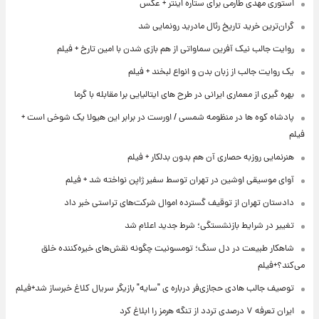
استوری مهدی طارمی برای ستاره اینتر + عکس
گران‌ترین خرید تاریخ رئال مادرید رونمایی شد
روایت جالب نیک آفرین سماواتی از هم بازی شدن با امین تارخ + فیلم
یک روایت جالب از زبان بدن و انواع لبخند + فیلم
بهره گیری از معماری ایرانی در طرح های ایتالیایی برا مقابله با گرما
پادشاه کوه ها در منظومه شمسی / اورست در برابر این هیولا یک شوخی است +
فیلم
هنرنمایی روزبه حصاری آن هم بدون بدلکار + فیلم
آوای موسیقی اوشین در تهران توسط سفیر ژاپن نواخته شد + فیلم
دادستان تهران از توقیف گسترده اموال شرکت‌های تراستی خبر داد
تغییر در شرایط بازنشستگی؛ شرط جدید اعلام شد
شاهکار طبیعت در دل سنگ؛ تومسونیت چگونه نقش‌های خیره‌کننده خلق
می‌کند؟+فیلم
توصیف جالب هادی حجازی‌فر درباره ی "سایه" بازیگر سریال کلاغ خبرساز شد+فیلم
ایران تعرفه ۷ درصدی تردد از تنگه هرمز را ابلاغ کرد