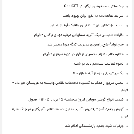
چت متنی نامحدود و رایگان در ChatGPT
شرایط تفاهم‌نامه به نفع ایران بهبود یافت
سعید عزت‌اللهی ارزشمندترین هافبک فوتبال ایران
نظرات شنیدنی نیک آفرید سماواتی درباره مهدی پاکدل + فیلم
متن اولیۀ طرح راهبردی مدیریت تنگه هرمز منتشر شد
خاطره جالب شهاب حسینی از فرار در دوره سربازی + فیلم
نحوه فعالیت سیستم دید در شب
یک پیش‌بینی مهم از آینده بازار طلا
یحیی سریع از عملیات گسترده تجمعات نظامی وابسته به عربستان خبر داد +
فیلم
قیمت انواع گوشی موبایل امروز پنجشنبه ۱۵ مرداد ۱۴۰۵ + جدول
گزارش جدید آسوشیتدپرس آسیب مغزی صدها نظامی آمریکایی در جنگ علیه
ایران
جزئیات شرط جدید بازنشستگی اعلام شد