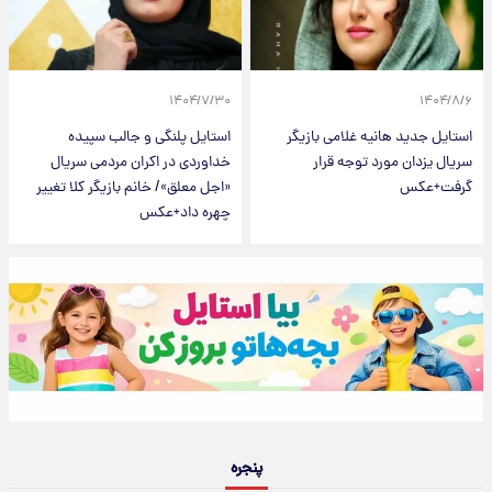
۱۴۰۴/۷/۳۰
۱۴۰۴/۸/۶
استایل جدید هانیه غلامی بازیگر
استایل پلنگی و جالب سپیده
سریال یزدان مورد توجه قرار
خداوردی در اکران مردمی سریال
گرفت+عکس
«اجل معلق»/ خانم بازیگر کلا تغییر
چهره داد+عکس
پنجره