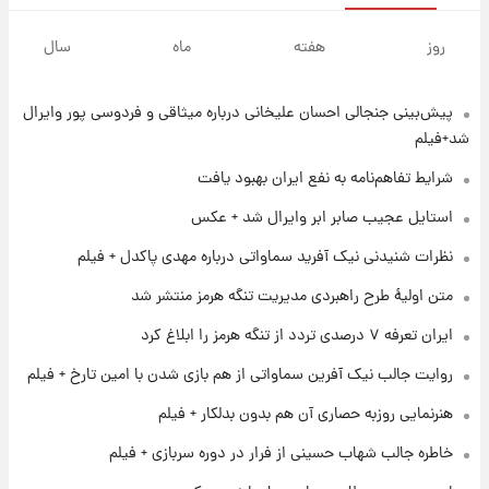
۱ روز پیش
جزئیات فعال‌سازی «کیف پول ایران» اعلام
روز
هفته
ماه
سال
شد+فیلم
پیش‌بینی جنجالی احسان علیخانی درباره میثاقی و فردوسی پور وایرال
۱ روز پیش
تغییر تند قیمت محصولات ایران‌خودرو و سایپا
شد+فیلم
امروز پنجشنبه ۱۵ مرداد ۱۴۰۵ +جدول
شرایط تفاهم‌نامه به نفع ایران بهبود یافت
۱ روز پیش
استایل عجیب صابر ابر وایرال شد + عکس
قیمت طلا و سکه امروز پنجشنبه ۱۵ مرداد ۱۴۰۵
نظرات شنیدنی نیک آفرید سماواتی درباره مهدی پاکدل + فیلم
متن اولیۀ طرح راهبردی مدیریت تنگه هرمز منتشر شد
۱ روز پیش
ایران تعرفه ۷ درصدی تردد از تنگه هرمز را ابلاغ کرد
شارژ جدید کالابرگ برای سه دهک؛ جزئیات اعلام
شد
روایت جالب نیک آفرین سماواتی از هم بازی شدن با امین تارخ + فیلم
هنرنمایی روزبه حصاری آن هم بدون بدلکار + فیلم
۱ روز پیش
شرایط تازه فروش اقساطی سایپا اعلام شد؛
خاطره جالب شهاب حسینی از فرار در دوره سربازی + فیلم
شاهین، کوییک، اطلس، سهند و ساینا با اقساط
بلندمدت + جدول