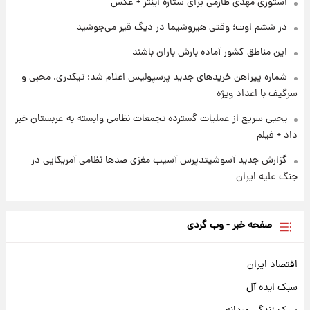
استوری مهدی طارمی برای ستاره اینتر + عکس
۱ روز پیش
در ششم اوت؛ وقتی هیروشیما در دیگ قیر می‌جوشید
سیگنال‌های جدید برای بازار طلا؛ پیش‌بینی
قیمت سکه و طلا فردا
این مناطق کشور آماده بارش باران باشند
شماره پیراهن خریدهای جدید پرسپولیس اعلام شد؛ تیکدری، محبی و
سرگیف با اعداد ویژه
یحیی سریع از عملیات گسترده تجمعات نظامی وابسته به عربستان خبر
داد + فیلم
گزارش جدید آسوشیتدپرس آسیب مغزی صدها نظامی آمریکایی در
جنگ علیه ایران
صفحه خبر - وب گردی
اقتصاد ایران
سبک ایده آل