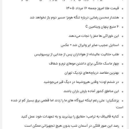
قیمت طلا امروز جمعه ۱۶ مرداد ۱۴۰۵
هشدار محسن رضایی درباره تنگه هرمز؛ مسیر دوم باز نخواهد شد
۶ منبع پنهان ویتامین C
این خوراکی ها مغز را نجات می‌دهند
استایل عجیب صابر ابر وایرال شد + عکس
طلب حلالیت عالیشاه از هواداران پس از جدایی از پرسپولیس
چهار ماسک خانگی برای داشتن موهای نرم و شفاف
بهترین مقاصد دریاچه‌های نزدیک تهران
در ششم اوت؛ وقتی هیروشیما در دیگ قیر می‌جوشید
این مناطق کشور آماده بارش باران باشند
پزشکیان: علی رغم اینکه نیروگاه های ما را زدند اما قطعی برق بسیار کم تر شده
است
کنایه قالیباف به ترامپ: حقایق را بپذیرید و به تعهدات خود عمل کنید
رصد این صور فلکی در آسمان شب بدون هیچ تجهیزاتی ممکن است