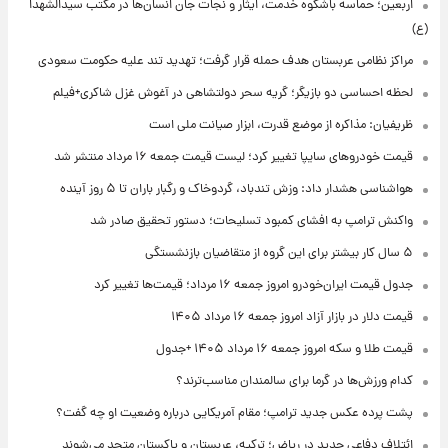
اربعین؛ حماسه باشکوه خدمت، ایثار و نجات جان انسان‌ها در مکتب سیدالشهدا
(ع)
مراکز نظامی عربستان هدف حمله قرار گرفت؛ تهدید تند علیه حکومت سعودی
لحظه احساسی دو بازیگر؛ گریه سحر دولتشاهی در آغوش غزل شاکری+فیلم
ظریفیان: مذاکره از موضع قدرت، ابزار صیانت ملی است
قیمت خودروهای سایپا تغییر کرد؛ لیست قیمت جمعه ۱۶ مرداد منتشر شد
هواشناسی هشدار داد: وزش تندباد، گردوخاک و رگبار باران تا ۵ روز آینده
واکنش ترامپ به افشای کمبود تسلیحات؛ دستور تحقیق صادر شد
۵ سال کار بیشتر برای این گروه از متقاضیان بازنشستگی
جدول قیمت ایران‌خودرو امروز جمعه ۱۶ مرداد؛ قیمت‌ها تغییر کرد
قیمت دلار در بازار آزاد امروز جمعه ۱۶ مرداد ۱۴۰۵
قیمت طلا و سکه امروز جمعه ۱۶ مرداد ۱۴۰۵ +جدول
کدام ورزش‌ها در گرما برای سالمندان مناسب‌ترند؟
پشت پرده عکس جدید ترامپ؛ مقام آمریکایی درباره وضعیت او چه گفت؟
ائتلاف دفاعی جدید در ریاض؛ ترکیه، عربستان و پاکستان متحد می‌شوند