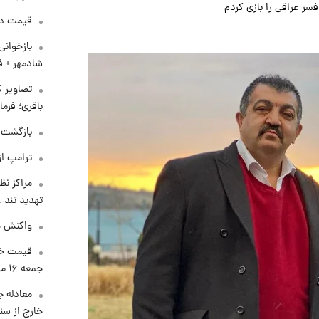
فسر عراقی را بازی کردم
قیمت دلار د
بازخوان
شادمهر + ف
تصاویر ک
باقری؛ فرم
بازگشت م
ترامپ از
مراکز نظ
تهدید تند
واکنش هم
قیمت خو
جمعه ۱۶ مرداد منتشر شد
معادله ج
خارج از سن