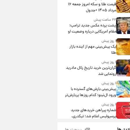
قیمت طلا و سکه امروز جمعه ۱۶
مرداد ۱۴۰۵ +جدول
۲۲ ساعت پیش
پشت پرده عکس جدید ترامپ؛
مقام آمریکایی درباره وضعیت او
چه گفت؟
۱ روز پیش
یک پیش‌بینی مهم از آینده بازار
طلا
۱ روز پیش
گران‌ترین خرید تاریخ رئال مادرید
رونمایی شد
۱ روز پیش
پیش‌بینی بارش‌های گسترده با
ورود ال‌نینو؛ کدام روزها پربارش‌تر
خواهند بود؟
۱ روز پیش
شماره پیراهن خریدهای جدید
پرسپولیس اعلام شد؛ تیکدری،
محبی و سرگیف با اعداد ویژه
۱ روز پیش
زدید ها