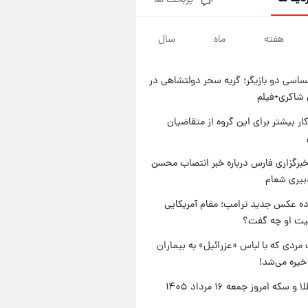
پربحث ها
جزئیات فعال‌سازی «کیف پول
ایران» اعلام شد+فیلم
هفته
ماه
سال
۱ روز پیش
تغییر تند قیمت محصولات
ایران‌خودرو و سایپا امروز پنجشنبه
اسی دو بازیگر؛ گریه سحر دولتشاهی در
۱۵ مرداد ۱۴۰۵ +جدول
۱ روز پیش
شاکری+فیلم
قیمت طلا و سکه امروز پنجشنبه
۱۵ مرداد ۱۴۰۵
کار بیشتر برای این گروه از متقاضیان
۱ روز پیش
شارژ جدید کالابرگ برای سه
برگزاری فارس درباره خبر انتصاب محسن
دهک؛ جزئیات اعلام شد
بیری شعام
ه عکس جدید ترامپ؛ مقام آمریکایی
عیت او چه گفت؟
مردی که با لباس «عزرائیل» به بیماران
خیره می‌شد!
قیمت طلا و سکه امروز جمعه ۱۶ مرداد ۱۴۰۵