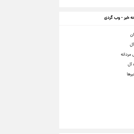
 خبر - وب گردی
ان
آل
مردانه
 آل
برها