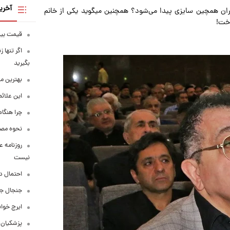
آخری
ان همچین سایزی پیدا می‌شود؟ همچنین میگوید یکی از خانم
اخت!
قیمت بیت‌کو
اگر تنها 
بگیرید
بهترین م
این علائ
چرا هنگام
نحوه مصرف
روزنامه ع
نیست
احتمال د
جنجال جد
ایرج خوا
پزشکیان: