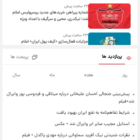
۲۲ ساعت پیش
شماره پیراهن خریدهای جدید پرسپولیس اعلام
شد؛ تیکدری، محبی و سرگیف با اعداد ویژه
۲۳ ساعت پیش
جزئیات فعال‌سازی «کیف پول ایران» اعلام
شد+فیلم
پربازدید ها
پربحث ها
۱ روز پیش
تغییر تند قیمت محصولات ایران‌خودرو و سایپا
روز
هفته
ماه
سال
امروز پنجشنبه ۱۵ مرداد ۱۴۰۵ +جدول
پیش‌بینی جنجالی احسان علیخانی درباره میثاقی و فردوسی پور وایرال
۱ روز پیش
قیمت طلا و سکه امروز پنجشنبه ۱۵ مرداد ۱۴۰۵
شد+فیلم
شرایط تفاهم‌نامه به نفع ایران بهبود یافت
۱ روز پیش
استایل عجیب صابر ابر وایرال شد + عکس
شارژ جدید کالابرگ برای سه دهک؛ جزئیات اعلام
نظرات شنیدنی نیک آفرید سماواتی درباره مهدی پاکدل + فیلم
شد