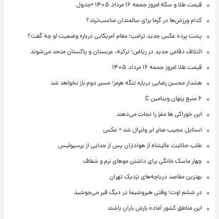
قیمت طلا و سکه امروز جمعه ۱۶ مرداد ۱۴۰۵ +جدول
کدام ورزش‌ها در گرما برای سالمندان مناسب‌ترند؟
پشت پرده عکس جدید ترامپ؛ مقام آمریکایی درباره وضعیت او چه گفت؟
ائتلاف دفاعی جدید در ریاض؛ ترکیه، عربستان و پاکستان متحد می‌شوند
قیمت طلا امروز جمعه ۱۶ مرداد ۱۴۰۵
هشدار محسن رضایی درباره تنگه هرمز؛ مسیر دوم باز نخواهد شد
۶ منبع پنهان ویتامین C
این خوراکی ها مغز را نجات می‌دهند
استایل عجیب صابر ابر وایرال شد + عکس
طلب حلالیت عالیشاه از هواداران پس از جدایی از پرسپولیس
چهار ماسک خانگی برای داشتن موهای نرم و شفاف
بهترین مقاصد دریاچه‌های نزدیک تهران
در ششم اوت؛ وقتی هیروشیما در دیگ قیر می‌جوشید
این مناطق کشور آماده بارش باران باشند