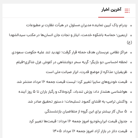
آخرین اخبار
پدرام پاک آیین نماینده مدیران مسئول در هیأت نظارت بر مطبوعات
اربعین؛ حماسه باشکوه خدمت، ایثار و نجات جان انسان‌ها در مکتب سیدالشهدا
(ع)
مراکز نظامی عربستان هدف حمله قرار گرفت؛ تهدید تند علیه حکومت سعودی
لحظه احساسی دو بازیگر؛ گریه سحر دولتشاهی در آغوش غزل شاکری+فیلم
ظریفیان: مذاکره از موضع قدرت، ابزار صیانت ملی است
قیمت خودروهای سایپا تغییر کرد؛ لیست قیمت جمعه ۱۶ مرداد منتشر شد
هواشناسی هشدار داد: وزش تندباد، گردوخاک و رگبار باران تا ۵ روز آینده
واکنش ترامپ به افشای کمبود تسلیحات؛ دستور تحقیق صادر شد
۵ سال کار بیشتر برای این گروه از متقاضیان بازنشستگی
جدول قیمت ایران‌خودرو امروز جمعه ۱۶ مرداد؛ قیمت‌ها تغییر کرد
قیمت دلار در بازار آزاد امروز جمعه ۱۶ مرداد ۱۴۰۵