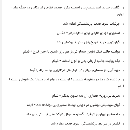
گزارش جدید آسوشیتدپرس آسیب مغزی صدها نظامی آمریکایی در جنگ علیه
ایران
جزئیات شرط جدید بازنشستگی اعلام شد
استوری مهدی طارمی برای ستاره اینتر + عکس
گران‌ترین خرید تاریخ رئال مادرید رونمایی شد
روایت جالب نیک آفرین سماواتی از هم بازی شدن با امین تارخ + فیلم
یک روایت جالب از زبان بدن و انواع لبخند + فیلم
بهره گیری از معماری ایرانی در طرح های ایتالیایی برا مقابله با گرما
پادشاه کوه ها در منظومه شمسی / اورست در برابر این هیولا یک شوخی است +
فیلم
هنرنمایی روزبه حصاری آن هم بدون بدلکار + فیلم
آوای موسیقی اوشین در تهران توسط سفیر ژاپن نواخته شد + فیلم
دادستان تهران از توقیف گسترده اموال شرکت‌های تراستی خبر داد
تغییر در شرایط بازنشستگی؛ شرط جدید اعلام شد