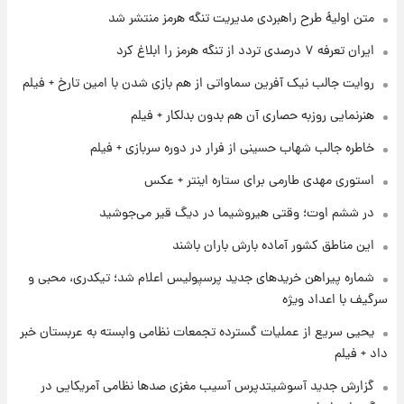
متن اولیۀ طرح راهبردی مدیریت تنگه هرمز منتشر شد
۱ روز پیش
ایران تعرفه ۷ درصدی تردد از تنگه هرمز را ابلاغ کرد
شرایط تازه فروش اقساطی سایپا اعلام شد؛
شاهین، کوییک، اطلس، سهند و ساینا با اقساط
روایت جالب نیک آفرین سماواتی از هم بازی شدن با امین تارخ + فیلم
بلندمدت + جدول
هنرنمایی روزبه حصاری آن هم بدون بدلکار + فیلم
۱ روز پیش
سیگنال‌های جدید برای بازار طلا؛ پیش‌بینی
خاطره جالب شهاب حسینی از فرار در دوره سربازی + فیلم
قیمت سکه و طلا فردا
استوری مهدی طارمی برای ستاره اینتر + عکس
۱ روز پیش
در ششم اوت؛ وقتی هیروشیما در دیگ قیر می‌جوشید
فال حافظ پنجشنبه ۱۵ مرداد ماه ۱۴۰۵
این مناطق کشور آماده بارش باران باشند
شماره پیراهن خریدهای جدید پرسپولیس اعلام شد؛ تیکدری، محبی و
سرگیف با اعداد ویژه
یحیی سریع از عملیات گسترده تجمعات نظامی وابسته به عربستان خبر
داد + فیلم
گزارش جدید آسوشیتدپرس آسیب مغزی صدها نظامی آمریکایی در