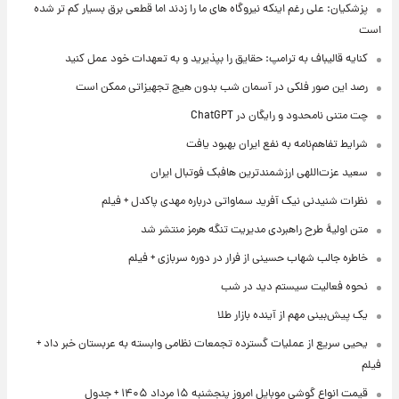
پزشکیان: علی رغم اینکه نیروگاه های ما را زدند اما قطعی برق بسیار کم تر شده
است
کنایه قالیباف به ترامپ: حقایق را بپذیرید و به تعهدات خود عمل کنید
رصد این صور فلکی در آسمان شب بدون هیچ تجهیزاتی ممکن است
چت متنی نامحدود و رایگان در ChatGPT
شرایط تفاهم‌نامه به نفع ایران بهبود یافت
سعید عزت‌اللهی ارزشمندترین هافبک فوتبال ایران
نظرات شنیدنی نیک آفرید سماواتی درباره مهدی پاکدل + فیلم
متن اولیۀ طرح راهبردی مدیریت تنگه هرمز منتشر شد
خاطره جالب شهاب حسینی از فرار در دوره سربازی + فیلم
نحوه فعالیت سیستم دید در شب
یک پیش‌بینی مهم از آینده بازار طلا
یحیی سریع از عملیات گسترده تجمعات نظامی وابسته به عربستان خبر داد +
فیلم
قیمت انواع گوشی موبایل امروز پنجشنبه ۱۵ مرداد ۱۴۰۵ + جدول