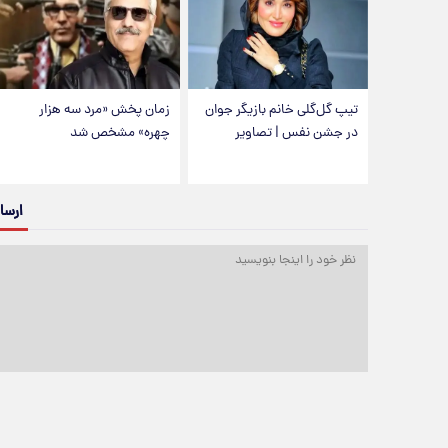
تیپ گل‌گلی خانم بازیگر جوان
زمان پخش «مرد سه هزار
در جشن نفس | تصاویر
چهره» مشخص شد
ارسا