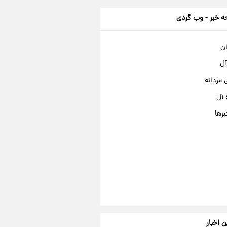
 خبر - وب گردی
ان
آل
مردانه
 آل
برها
ن اخبار