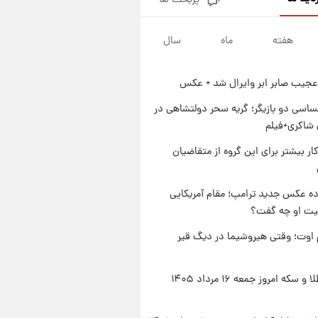
پربحث ها
جزئیات فعال‌سازی «کیف پول
ایران» اعلام شد+فیلم
هفته
ماه
سال
۱ روز پیش
تغییر تند قیمت محصولات
ایران‌خودرو و سایپا امروز پنجشنبه
عجیب صابر ابر وایرال شد + عکس
۱۵ مرداد ۱۴۰۵ +جدول
۱ روز پیش
قیمت طلا و سکه امروز پنجشنبه
اسی دو بازیگر؛ گریه سحر دولتشاهی در
۱۵ مرداد ۱۴۰۵
شاکری+فیلم
۱ روز پیش
کار بیشتر برای این گروه از متقاضیان
شارژ جدید کالابرگ برای سه
دهک؛ جزئیات اعلام شد
ه عکس جدید ترامپ؛ مقام آمریکایی
عیت او چه گفت؟
اوت؛ وقتی هیروشیما در دیگ قیر
قیمت طلا و سکه امروز جمعه ۱۶ مرداد ۱۴۰۵