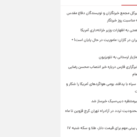
بیرکل مجمع خبرنگاران و نویسندگان دفاع مقدس
مناسبت روز خبرنگار
ی به اظهارات وزیر خزانه‌داری آمریکا
ان در کازان: ماموریت در حال پایان است! +
زیار لرستانی به تلویزیون
رگزاری فارس درباره خبر انتصاب محسن رضایی
ام
سپاه با پدافند بومی هواگردهای آمریکا را شکار و
ت
رمنتظره دیپ‌سیک خبرساز شد
دودیت تردد در آزادراه تهران کرج قزوین تا ماه
یک پیش ‌بینی مهم برای قیمت دلار، طلا و سکه شنبه ۱۷