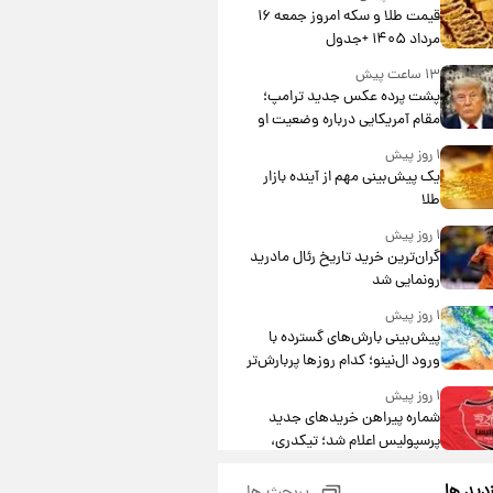
قیمت طلا و سکه امروز جمعه ۱۶
مرداد ۱۴۰۵ +جدول
۱۳ ساعت پیش
پشت پرده عکس جدید ترامپ؛
مقام آمریکایی درباره وضعیت او
چه گفت؟
۱ روز پیش
یک پیش‌بینی مهم از آینده بازار
طلا
۱ روز پیش
گران‌ترین خرید تاریخ رئال مادرید
رونمایی شد
۱ روز پیش
پیش‌بینی بارش‌های گسترده با
ورود ال‌نینو؛ کدام روزها پربارش‌تر
خواهند بود؟
۱ روز پیش
شماره پیراهن خریدهای جدید
پرسپولیس اعلام شد؛ تیکدری،
محبی و سرگیف با اعداد ویژه
۱ روز پیش
زدید ها