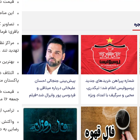
قیمت دلار د
این مناط
تصاویر ک
جره
باقری؛ فرم
مراکز نظ
تهدید تند
بهترین م
ائتلاف د
پاکستان مت
شماره پیراهن خریدهای جدید
پیش‌بینی جنجالی احسان
پرسپولیس اعلام شد؛ تیکدری،
علیخانی درباره میثاقی و
قیمت خو
محبی و سرگیف با اعداد ویژه
فردوسی پور وایرال شد+فیلم
جمعه ۱۶ مرداد منتشر شد
ترامپ از
واکنش خ
رضایی به د