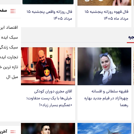
صفحه
فال قهوه روزانه پنجشنبه ۱۵
فال روزانه واقعی پنجشنبه ۱۵
مرداد ماه ۱۴۰۵
مرداد ۱۴۰۵
اقتصاد ایر
جره
سبک ایده 
سبک زندگی 
تجارت ایده
تازه ترین خ
مبل ال
فقیهه سلطانی و افسانه
آقای مجریِ دوران کودکی
چهره‌آزاد در فیلم جدید بهاره
خیلی‌ها با یک پست متفاوت؛
رهنما
«غمگینم بسیار زیاد»!
آخری