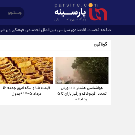
صفحه نخست
اقتصادی
سیاسی
بین‌الملل
اجتماعی
فرهنگی
ورزشی
گوناگون
هواشناسی هشدار داد: وزش
قیمت طلا و سکه امروز جمعه ۱۶
تندباد، گردوخاک و رگبار باران تا ۵
مرداد ۱۴۰۵ +جدول
روز آینده