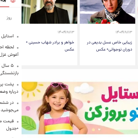
روز
۱۴۰۴/۸/۱۳
۱۴۰۴/۸/۱۳
استایل 
زیبایی خاص عسل بدیعی در
خواهر و برادر شهاب حسینی +
لحظه احس
دوران نوجوانی+ عکس
عکس
آغوش غزل 
۵ سال 
بازنشستگی
پشت پرد
درباره وض
در ششم 
می‌جوشید
+جدول