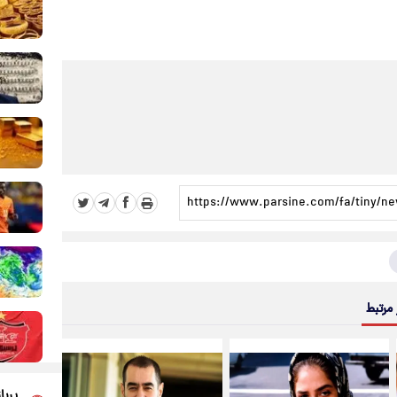
 مرتبط
پربا