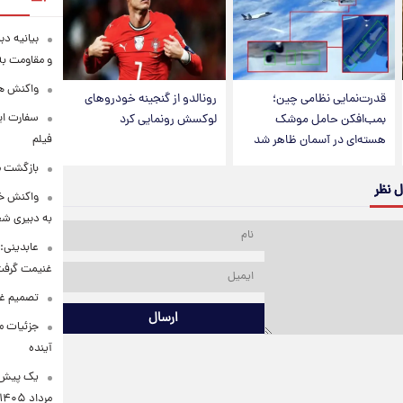
بیانیه د
و مقاومت به 
واکنش همت
قدرت‌نمایی نظامی چین؛
رونالدو از گنجینه خودروهای
سفارت ایر
بمب‌افکن حامل موشک
لوکسش رونمایی کرد
فیلم
هسته‌ای در آسمان ظاهر شد
بازگشت ما
ل نظر
واکنش خب
به دبیری شع
عابدینی: 
غنیمت گرف
تصمیم غی
ارسال
جزئیات مح
آینده
مرداد ۱۴۰۵