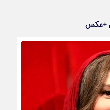
ن +عکس