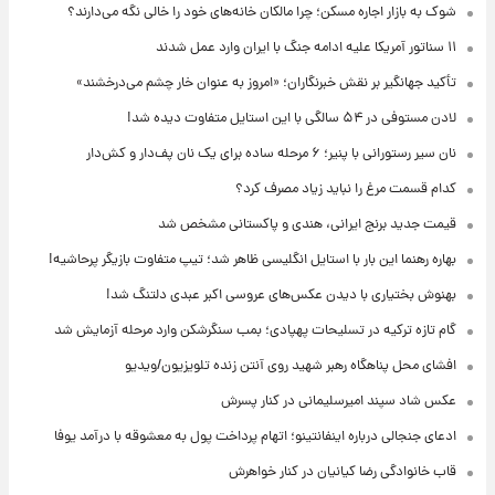
شوک به بازار اجاره مسکن؛ چرا مالکان خانه‌های خود را خالی نگه می‌دارند؟
۱۱ سناتور آمریکا علیه ادامه جنگ با ایران وارد عمل شدند
تأکید جهانگیر بر نقش خبرنگاران؛ «امروز به عنوان خار چشم می‌درخشند»
لادن مستوفی در ۵۴ سالگی با این استایل متفاوت دیده شد!
نان سیر رستورانی با پنیر؛ ۶ مرحله ساده برای یک نان پف‌دار و کش‌دار
کدام قسمت مرغ را نباید زیاد مصرف کرد؟
قیمت جدید برنج ایرانی، هندی و پاکستانی مشخص شد
بهاره رهنما این بار با استایل انگلیسی ظاهر شد؛ تیپ متفاوت بازیگر پرحاشیه!
بهنوش بختیاری با دیدن عکس‌های عروسی اکبر عبدی دلتنگ شد!
گام تازه ترکیه در تسلیحات پهپادی؛ بمب سنگرشکن وارد مرحله آزمایش شد
افشای محل پناهگاه‌ رهبر شهید روی آنتن زنده تلویزیون/ویدیو
عکس شاد سپند امیرسلیمانی در کنار پسرش
ادعای جنجالی درباره اینفانتینو؛ اتهام پرداخت پول به معشوقه با درآمد یوفا
قاب خانوادگی رضا کیانیان در کنار خواهرش