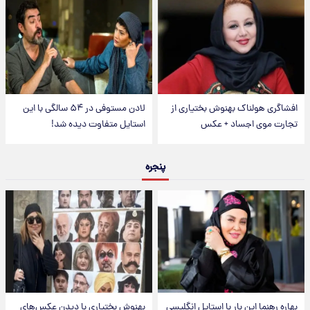
افشاگری هولناک بهنوش بختیاری از
لادن مستوفی در ۵۴ سالگی با این
تجارت موی اجساد + عکس
استایل متفاوت دیده شد!
پنجره
بهاره رهنما این بار با استایل انگلیسی
بهنوش بختیاری با دیدن عکس‌های