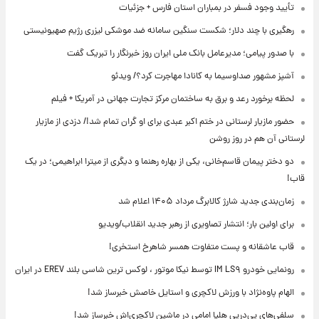
تأیید وجود فسفر در بمباران استان فارس + جزئیات
رهگیری با چند دلار؛ شکست سنگین سامانه ضد موشکی لیزری رژیم صهیونیستی
با صدور پیامی؛ مدیرعامل بانک ملی ایران روز خبرنگار را تبریک گفت
آشپز مشهور صداوسیما به کانادا مهاجرت کرد؟/ ویدئو
لحظه برخورد رعد و برق به ساختمان مرکز تجارت جهانی در آمریکا + فیلم
حضور مازیار لرستانی در ختم اکبر عبدی برای او گران تمام شد!/ دزدی از مازیار
لرستانی آن هم در روز روشن
دو دختر پیمان قاسم‌خانی، یکی از بهاره رهنما و دیگری از میترا ابراهیمی؛ در یک
قاب!
زمان‌بندی جدید شارژ کالابرگ مرداد ۱۴۰۵ اعلام شد
برای اولین بار؛ انتشار تصاویری از رهبر جدید انقلاب/ویدیو
قاب عاشقانه و پست متفاوت همسر شاهرخ استخری!
رونمایی خودرو IM LS۹ توسط نیکا موتور ، لوکس ترین شاسی بلند EREV در ایران
الهام پاوه‌نژاد با ورزش لاکچری و استایل خاصش خبرساز شد!
سلفی‌های پی‌درپی هلیا امامی در ماشین لاکچری‌اش خبرساز شد!