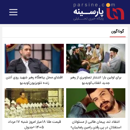
گوناگون
برای اولین بار؛ انتشار تصاویری از رهبر
افشای محل پناهگاه‌ رهبر شهید روی آنتن
جدید انقلاب/ویدیو
زنده تلویزیون/ویدیو
انتقاد تند پیمان طالبی از مسئولان
قیمت طلا ۱۸عیار امروز شنبه ۱۷ مرداد
استقلال در پی رفتن رامین رضاییان+
۱۴۰۵ +جدول