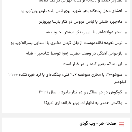
تصاویر جدید و دلبرانه از هدیه تهرانی در یک گلخانه
۲۰ ساعت پیش
افشای محل پناهگاه‌ رهبر شهید روی آنتن زنده تلویزیون/ویدیو
بازیکن به درد نخور استقلال با مقصد اروپا این
تیم را ترک کرد!
ماه‌چهره خلیلی با لباس عروس در کنار پارسا پیروزفر
سحر دولتشاهی با این ویدئو بیشتر محبوب شد
۱ روز پیش
تصاویر کمتر دیده‌شده از شهیدان حاجی‌زاده و
ترس نعیمه نظام‌دوست از بغل کردن دختری با استایل پسرانه/ویدیو
باقری؛ فرماندهان شهید هوافضای ایران
بازخوانی آهنگی در وصف حضرت زهرا توسط شادمهر + فیلم
این علائم یعنی کبدتان در خطر است
سوخو-۳۰ با مخزن سوخت ۹.۶ تنی؛ جنگنده‌ای با بُرد خیره‌کننده ۳۰۰۰
کیلومتر
گوگوش در دو سالگی و در کنار مادرش؛ سال ۱۳۳۱
واکنش همتی به اظهارات وزیر خزانه‌داری آمریکا
صفحه خبر - وب گردی