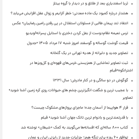
ثریا اسفندیاری بعد از طلاق و در دیدار با گروه بیتلز
هشدار درباره کمبود یک ماده معدنی؛ خطر آلزایمر و زوال عقل افزایش می‌یابد؟
انتقاد تند پیمان طالبی از مسئولان استقلال در پی رفتن رامین رضاییان+ عکس
ترس نعیمه نظام‌دوست از بغل کردن دختری با استایل پسرانه/ویدیو
قیمت گوشت گوساله و گوسفند امروز شنبه ۱۷ مرداد ۱۴۰۵ +جدول
تصاویر جدید و دلبرانه از هدیه تهرانی در یک گلخانه
ثبت تصاویر تماشایی از همزیستی خرس‌های قهوه‌ای و کل‌وبزها در
اشترانکوه+فیلم
گوگوش در دو سالگی و در کنار مادرش؛ سال ۱۳۳۱
با عجیب ترین و شگفت انگیزترین چشم های حیوانات روی کره زمین آشنا شوید+
تصاویر
فرار ۴ هواپیما از آسمان جده؛ ماجرای پروازهای مشکوک چیست؟
با قدرتمندترین و بادوام ترین تانک جهان آشنا شوید+ فیلم
کتاب ۸۰۰ ساله‌ای که افسانه‌ها می‌گویند به کمک «شیطان» نوشته شد
توافق ۶۰ روزه برای تنگه هرمز؛ جزئیات جدید از رایزنی ایران و عمان