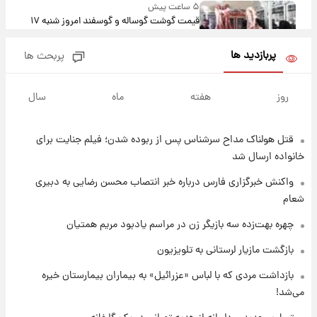
۵ ساعت پیش
قیمت گوشت گوساله و گوسفند امروز شنبه ۱۷
مرداد ۱۴۰۵ +جدول
پربازدید ها
پربحث ها
۵ ساعت پیش
با قدرتمندترین و بادوام ترین تانک جهان آشنا
روز
هفته
ماه
سال
شوید+ فیلم
قتل هولناک مداح سرشناس پس از ربوده شدن؛ فیلم جنایت برای
۶ ساعت پیش
قیمت طلا ۱۸عیار امروز شنبه ۱۷ مرداد ۱۴۰۵
خانواده ارسال شد
+جدول
واکنش خبرگزاری فارس درباره خبر انتصاب محسن رضایی به دبیری
شعام
۶ ساعت پیش
قیمت محصولات ایران‌خودرو و سایپا امروز شنبه
چهره بهت‌زده سه بازیگر زن در مراسم یادبود مریم همتیان
۱۷ مرداد ۱۴۰۵
بازگشت مازیار لرستانی به تلویزیون
۲۰ ساعت پیش
بازداشت مردی که با لباس «عزرائیل» به بیماران بیمارستان خیره
یک پیش ‌بینی مهم برای قیمت دلار، طلا و سکه
می‌شد!
شنبه ۱۷ مرداد ۱۴۰۵