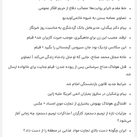
خط مقدم نابرابر روایت‌ها؛ مصائب دفاع از حریم افکار عمومی
تصاویر عمامه بستن به شیوه خاتمی/ویدیو
پیام دکتر بیگدلی، مدیرعامل بانک گردشگری به مناسبت روز خبرنگار
ترفند عجیب این زن برای ماهیگیری، موجب حیرت کاربران شد+ فیلم
این سکانس نزدیک بود جان سیروس گرجستانی را بگیرد + فیلم
خانه مجلل محمد صلاح، جایی که او مثل پادشاه زندگی می‌کند | تصاویر
قتل هولناک مداح سرشناس پس از ربوده شدن؛ فیلم جنایت برای خانواده ارسال
شد
شرایط جدید قانون بازنشستگی اعلام شد
پیام پزشکیان در سالروز بمباران اتمی آمریکا علیه ژاپن
افشاگری هولناک بهنوش بختیاری از تجارت موی اجساد + عکس
جزئیات تازه از ترمیم دستمزد کارگران / مذاکرات ترمیم دستمزد چه زمانی آغاز
می‌شود؟
ایران چگونه دست بالای تجارت مواد غذایی در منطقه را از دست داد؟