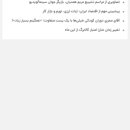
تصاویری از مراسم تشییع مریم همتیان، بازیگر جوان سینما/ویدیو
پیشبینی مهم از اقتصاد ایران: ثبات ارزی، تورم و بازار کار
آقای مجریِ دوران کودکی خیلی‌ها با یک پست متفاوت؛ «غمگینم بسیار زیاد»!
تغییر زمان شارژ اعتبار کالابرگ از این ماه