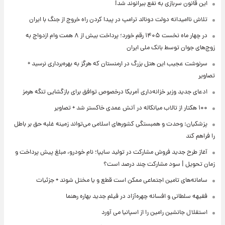
این قانون سربازی به نفع بیرانوند شد!
تلاش ناامیدانه‌ دولت دونالد ترامپ در پیدا کردن راه خروج از جنگ با ایران
در چهار ماه نخست ۱۴۰۵ رقم خورد؛ پرداخت بیش از ۸ همت وام ازدواج به
زوج‌های جوان توسط بانک ملی ایران
سرنوشت عجیب این هتل بزرگ در ارمنستان که هرگز به بهره‌برداری نرسید +
تصاویر
ادعای جدید وزیر خزانه‌داری آمریکا درخصوص توافق برای بازگشایی تنگه هرمز
۱۰۰ هکتار از تالاب میانکاله در آتش عمدی خاکستر شد + تصاویر
پزشکیان: وحدت و همبستگی کشورهای اسلامی می‌تواند زمینه غلبه حق بر باطل
را فراهم کند
آغاز طرح جدید فروش مشارکت در تولید سایپا؛ نام خودرو، مبلغ پیش پرداخت و
زمان تحویل | سود مشارکت چند درصد است؟
سامانه‌های تامین اجتماعی ممکن است قطع و یا مختل شوند + جزئیات
فقیهه سلطانی و افسانه چهره‌آزاد در فیلم جدید بهاره رهنما
استقلال جانشین رامین را از اسپانیا می آورد