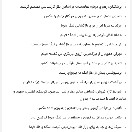
پزشکیان: رهبری درباره تفاهمنامه بر اساس نظر کارشناسی تصمیم گرفتند
تصاویر متفاوت یاسمین شجریان در کنار پدرش+ عکس
جزئیات شرط ایران برای بازگشایی تنگه هرمز
حمله لفظی قیصر به ابی خبرساز شد! + فیلم
غریب‌آبادی: تفاهم با عمان به معنای بازگشایی تنگه هرمز نیست
مهران غفوریان از بزرگ‌ترین آرزوی بازیگری‌اش گفت+ فیلم
تاکید پزشکیان بر نقش آموزه‌های قرآنی در پیشرفت کشور
پرسپولیس پیش از آغاز لیگ به پیروزی رسید
بازگشت مهران غفوریان به قاب تلویزیون با سریالی نوستالژیک + فیلم
شرایط تازه فروش اقساطی سایپا اعلام شد؛ شاهین، کوییک، اطلس، سهند و
ساینا با اقساط بلندمدت + جدول
قابلیت پرطرفدار آیفون راهی رایانه‌های ویندوزی شد+ عکس
بقایی درباره مذاکرات تهران و مسقط بر سر تنگه هرمز توضیح داد
سیگنال‌های جدید برای بازار طلا؛ پیش‌بینی قیمت سکه و طلا فردا