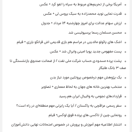
آمریکا برخی از تحریم‌های مربوط به سپاه را لغو کرد + عکس
قدرت نمایی نوید محمدزاده به سبک بروس لی + عکس
ارزش سهام عدالت برای امروز چهارشنبه ۱۴ مرداد + جدول
محسن مسلمان رسما پرسپولیسی شد
اشک های پائولو مالدینی در مراسم هم بازی قدیمی اش فرانکو بارزی + فیلم
پست مفهومی جدید پویا امینی وایرال شد + عکس
پشت پرده‌ مسدودی حساب شرکت ملی نفت / از ضمانت صندوق بازنشستگی تا
صف ۳ بانک طلبکار
یک پژوهش مهم درخصوص پروتئین مورد نیاز بدن
منتخب بهترین خانه های جهان به لحاظ معماری + تصاویر
قراردادهای نجومی به والیبال ایران هم رسید
سفر رسمی عراقچی به پاکستان / آیا یک رایزنی مهم منطقه‌ای در راه است؟
رونمایی چین از تاکسی های پرنده فوق لوکس+ فیلم
انتشار اطلاعیه مهم آموزش و پرورش در خصوص امتحانات نهایی دانش‌آموزان