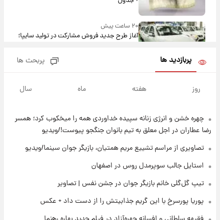
+ جدول
۲۰ ساعت پیش
آغاز طرح جدید فروش مشارکت در تولید سایپا؛
نام خودرو، مبلغ پیش پرداخت و زمان تحویل |
سود مشارکت چند درصد است؟
پربازدید ها
پربحث ها
۲۱ ساعت پیش
زمان پخش «مرد سه هزار چهره» مشخص شد
روز
هفته
ماه
سال
چهره خشن و انرژی زنانه سپیده خداوردی همه را میخکوب کرد؛ همسر
۲۱ ساعت پیش
کار استقلال و رامین رضاییان رسما تمام شد +
رضا عطاران در اجل معلق به تیم بانوان جنگجو پیوست!/ویدیو
عکس / خداحافظی صمیمانه آبی ها با رامین!
تصاویری از مراسم تشییع مریم همتیان، بازیگر جوان سینما/ویدیو
۲۲ ساعت پیش
استایل جالب سوپرمدل روس در اصفهان
آتش اختلاف در اینستاگرام؛ تمجید از حردانی به
تیپ گل‌گلی خانم بازیگر جوان در جشن نفس | تصاویر
مذاق رضاییان خوش نیامد+عکس
پوریا پورسرخ با این گریم جذابیتش را از دست داد + عکس
۲۲ ساعت پیش
فقیهه سلطانی و افسانه چهره‌آزاد در فیلم جدید بهاره رهنما
پروین اعتصامی در دوران نوجوانی؛ اواخر دهه