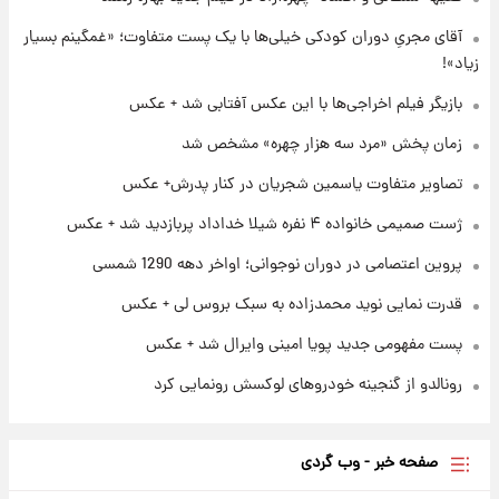
۱۲۹۰ شمسی
آقای مجریِ دوران کودکی خیلی‌ها با یک پست متفاوت؛ «غمگینم بسیار
زیاد»!
۲۲ ساعت پیش
بازیگر فیلم اخراجی‌ها با این عکس آفتابی شد + عکس
قدرت‌نمایی نظامی چین؛ بمب‌افکن حامل موشک
هسته‌ای در آسمان ظاهر شد
زمان پخش «مرد سه هزار چهره» مشخص شد
تصاویر متفاوت یاسمین شجریان در کنار پدرش+ عکس
۲۳ ساعت پیش
رونالدو از گنجینه خودروهای لوکسش رونمایی
ژست صمیمی خانواده ۴ نفره شیلا خداداد پربازدید شد + عکس
کرد
پروین اعتصامی در دوران نوجوانی؛ اواخر دهه 1290 شمسی
قدرت نمایی نوید محمدزاده به سبک بروس لی + عکس
پست مفهومی جدید پویا امینی وایرال شد + عکس
رونالدو از گنجینه خودروهای لوکسش رونمایی کرد
صفحه خبر - وب گردی