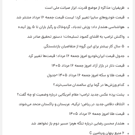
ظریفیان: مذاکره از موضع قدرت، ابزار صیانت ملی است
قیمت خودروهای سایپا تغییر کرد؛ لیست قیمت جمعه ۱۶ مرداد منتشر شد
هواشناسی هشدار داد: وزش تندباد، گردوخاک و رگبار باران تا ۵ روز آینده
واکنش ترامپ به افشای کمبود تسلیحات؛ دستور تحقیق صادر شد
۵ سال کار بیشتر برای این گروه از متقاضیان بازنشستگی
جدول قیمت ایران‌خودرو امروز جمعه ۱۶ مرداد؛ قیمت‌ها تغییر کرد
قیمت دلار در بازار آزاد امروز جمعه ۱۶ مرداد ۱۴۰۵
قیمت طلا و سکه امروز جمعه ۱۶ مرداد ۱۴۰۵ +جدول
کدام ورزش‌ها در گرما برای سالمندان مناسب‌ترند؟
پشت پرده عکس جدید ترامپ؛ مقام آمریکایی درباره وضعیت او چه گفت؟
ائتلاف دفاعی جدید در ریاض؛ ترکیه، عربستان و پاکستان متحد می‌شوند
قیمت طلا امروز جمعه ۱۶ مرداد ۱۴۰۵
هشدار محسن رضایی درباره تنگه هرمز؛ مسیر دوم باز نخواهد شد
۶ منبع پنهان ویتامین C