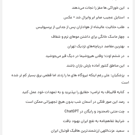
این خوراکی ها مغز را نجات می‌دهند
استایل عجیب صابر ابر وایرال شد + عکس
طلب حلالیت عالیشاه از هواداران پس از جدایی از پرسپولیس
چهار ماسک خانگی برای داشتن موهای نرم و شفاف
بهترین مقاصد دریاچه‌های نزدیک تهران
در ششم اوت؛ وقتی هیروشیما در دیگ قیر می‌جوشید
این مناطق کشور آماده بارش باران باشند
پزشکیان: علی رغم اینکه نیروگاه های ما را زدند اما قطعی برق بسیار کم تر شده
است
کنایه قالیباف به ترامپ: حقایق را بپذیرید و به تعهدات خود عمل کنید
رصد این صور فلکی در آسمان شب بدون هیچ تجهیزاتی ممکن است
چت متنی نامحدود و رایگان در ChatGPT
شرایط تفاهم‌نامه به نفع ایران بهبود یافت
سعید عزت‌اللهی ارزشمندترین هافبک فوتبال ایران