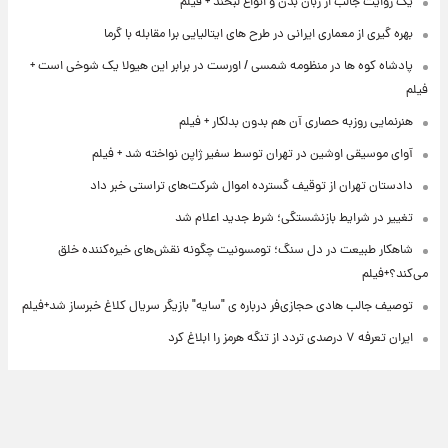
یک روایت جالب از زبان بدن و انواع لبخند + فیلم
بهره گیری از معماری ایرانی در طرح های ایتالیایی برا مقابله با گرما
پادشاه کوه ها در منظومه شمسی / اورست در برابر این هیولا یک شوخی است +
فیلم
هنرنمایی روزبه حصاری آن هم بدون بدلکار + فیلم
آوای موسیقی اوشین در تهران توسط سفیر ژاپن نواخته شد + فیلم
دادستان تهران از توقیف گسترده اموال شرکت‌های تراستی خبر داد
تغییر در شرایط بازنشستگی؛ شرط جدید اعلام شد
شاهکار طبیعت در دل سنگ؛ تومسونیت چگونه نقش‌های خیره‌کننده خلق
می‌کند؟+فیلم
توصیف جالب هادی حجازی‌فر درباره ی "سایه" بازیگر سریال کلاغ خبرساز شد+فیلم
ایران تعرفه ۷ درصدی تردد از تنگه هرمز را ابلاغ کرد