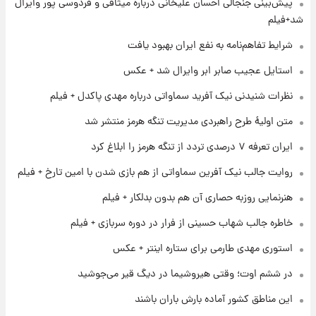
پیش‌بینی جنجالی احسان علیخانی درباره میثاقی و فردوسی پور وایرال
۱ روز پیش
تغییر تند قیمت محصولات ایران‌خودرو و سایپا
شد+فیلم
امروز پنجشنبه ۱۵ مرداد ۱۴۰۵ +جدول
شرایط تفاهم‌نامه به نفع ایران بهبود یافت
۱ روز پیش
استایل عجیب صابر ابر وایرال شد + عکس
قیمت طلا و سکه امروز پنجشنبه ۱۵ مرداد ۱۴۰۵
نظرات شنیدنی نیک آفرید سماواتی درباره مهدی پاکدل + فیلم
متن اولیۀ طرح راهبردی مدیریت تنگه هرمز منتشر شد
۱ روز پیش
ایران تعرفه ۷ درصدی تردد از تنگه هرمز را ابلاغ کرد
شارژ جدید کالابرگ برای سه دهک؛ جزئیات اعلام
شد
روایت جالب نیک آفرین سماواتی از هم بازی شدن با امین تارخ + فیلم
هنرنمایی روزبه حصاری آن هم بدون بدلکار + فیلم
۱ روز پیش
شرایط تازه فروش اقساطی سایپا اعلام شد؛
خاطره جالب شهاب حسینی از فرار در دوره سربازی + فیلم
شاهین، کوییک، اطلس، سهند و ساینا با اقساط
بلندمدت + جدول
استوری مهدی طارمی برای ستاره اینتر + عکس
۱ روز پیش
در ششم اوت؛ وقتی هیروشیما در دیگ قیر می‌جوشید
سیگنال‌های جدید برای بازار طلا؛ پیش‌بینی
قیمت سکه و طلا فردا
این مناطق کشور آماده بارش باران باشند