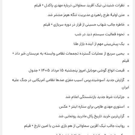
نظرات شنیدنی نیک آفرید سماواتی درباره مهدی پاکدل + فیلم
متن اولیۀ طرح راهبردی مدیریت تنگه هرمز منتشر شد
خاطره جالب شهاب حسینی از فرار در دوره سربازی + فیلم
نحوه فعالیت سیستم دید در شب
یک پیش‌بینی مهم از آینده بازار طلا
یحیی سریع از عملیات گسترده تجمعات نظامی وابسته به عربستان خبر داد +
فیلم
قیمت انواع گوشی موبایل امروز پنجشنبه ۱۵ مرداد ۱۴۰۵ + جدول
گزارش جدید آسوشیتدپرس آسیب مغزی صدها نظامی آمریکایی در جنگ علیه
ایران
جزئیات شرط جدید بازنشستگی اعلام شد
استوری مهدی طارمی برای ستاره اینتر + عکس
گران‌ترین خرید تاریخ رئال مادرید رونمایی شد
روایت جالب نیک آفرین سماواتی از هم بازی شدن با امین تارخ + فیلم