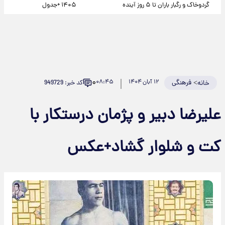
گردوخاک و رگبار باران تا ۵ روز آینده
۱۴۰۵ +جدول
۰
>
فرهنگی
۱۲ آبان ۱۴۰۴
۰۸:۴۵
کد خبر: 949729
خانه
علیرضا دبیر و پژمان درستکار با
کت و شلوار گشاد+عکس