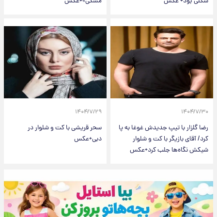
شکلی بود+ عکس
مشکی»+عکس
۱۴۰۴/۷/۲۹
۱۴۰۴/۷/۳۰
رضا گلزار با تیپ جدیدش غوغا به پا
سحر قریشی با کت و شلوار در
کرد/ آقای بازیگر با کت و شلوار
دبی+عکس
شیکش نگاه‌ها جلب کرد+عکس