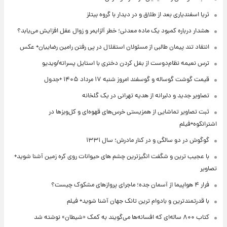
ثریا اسفندیاری بعد از طلاق و در دیدار با گروه بیتلز
هشدار درباره کمبود یک ماده معدنی؛ خطر آلزایمر و زوال عقل افزایش می‌یابد؟
انتقاد تند پیمان طالبی از مسئولان استقلال در پی رفتن رامین رضاییان+ عکس
ترس نعیمه نظام‌دوست از بغل کردن دختری با استایل پسرانه/ویدیو
قیمت گوشت گوساله و گوسفند امروز شنبه ۱۷ مرداد ۱۴۰۵ +جدول
تصاویر جدید و دلبرانه از هدیه تهرانی در یک گلخانه
ثبت تصاویر تماشایی از همزیستی خرس‌های قهوه‌ای و کل‌وبزها در
اشترانکوه+فیلم
گوگوش در دو سالگی و در کنار مادرش؛ سال ۱۳۳۱
با عجیب ترین و شگفت انگیزترین چشم های حیوانات روی کره زمین آشنا شوید+
تصاویر
فرار ۴ هواپیما از آسمان جده؛ ماجرای پروازهای مشکوک چیست؟
با قدرتمندترین و بادوام ترین تانک جهان آشنا شوید+ فیلم
کتاب ۸۰۰ ساله‌ای که افسانه‌ها می‌گویند به کمک «شیطان» نوشته شد