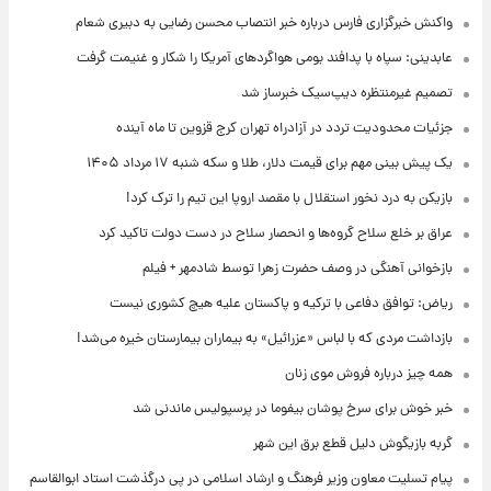
واکنش خبرگزاری فارس درباره خبر انتصاب محسن رضایی به دبیری شعام
عابدینی: سپاه با پدافند بومی هواگردهای آمریکا را شکار و غنیمت گرفت
تصمیم غیرمنتظره دیپ‌سیک خبرساز شد
جزئیات محدودیت تردد در آزادراه تهران کرج قزوین تا ماه آینده
یک پیش ‌بینی مهم برای قیمت دلار، طلا و سکه شنبه ۱۷ مرداد ۱۴۰۵
بازیکن به درد نخور استقلال با مقصد اروپا این تیم را ترک کرد!
عراق بر خلع سلاح گروه‌ها و انحصار سلاح در دست دولت تاکید کرد
بازخوانی آهنگی در وصف حضرت زهرا توسط شادمهر + فیلم
ریاض: توافق دفاعی با ترکیه و پاکستان علیه هیچ کشوری نیست
بازداشت مردی که با لباس «عزرائیل» به بیماران بیمارستان خیره می‌شد!
همه چیز درباره فروش موی زنان
خبر خوش برای سرخ پوشان بیفوما در پرسپولیس ماندنی شد
گربه بازیگوش دلیل قطع برق این شهر
پیام تسلیت معاون وزیر فرهنگ و ارشاد اسلامی در پی درگذشت استاد ابوالقاسم