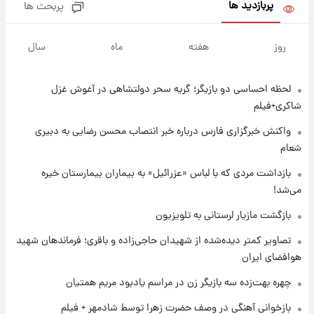
پربازدید ها
پربحث ها
۲۱ ساعت پیش
تصاویر کمتر دیده‌شده از شهیدان حاجی‌زاده و
روز
هفته
ماه
سال
باقری؛ فرماندهان شهید هوافضای ایران
لحظه احساسی دو بازیگر؛ گریه سحر دولتشاهی در آغوش غزل
۲۳ ساعت پیش
قیمت خودروهای سایپا تغییر کرد؛ لیست قیمت
شاکری+فیلم
جمعه ۱۶ مرداد منتشر شد
واکنش خبرگزاری فارس درباره خبر انتصاب محسن رضایی به دبیری
شعام
۱ روز پیش
جدول قیمت ایران‌خودرو امروز جمعه ۱۶ مرداد؛
بازداشت مردی که با لباس «عزرائیل» به بیماران بیمارستان خیره
قیمت‌ها تغییر کرد
می‌شد!
بازگشت مازیار لرستانی به تلویزیون
۱ روز پیش
قیمت طلا و سکه امروز جمعه ۱۶ مرداد ۱۴۰۵
تصاویر کمتر دیده‌شده از شهیدان حاجی‌زاده و باقری؛ فرماندهان شهید
+جدول
هوافضای ایران
چهره بهت‌زده سه بازیگر زن در مراسم یادبود مریم همتیان
۱ روز پیش
پشت پرده عکس جدید ترامپ؛ مقام آمریکایی
بازخوانی آهنگی در وصف حضرت زهرا توسط شادمهر + فیلم