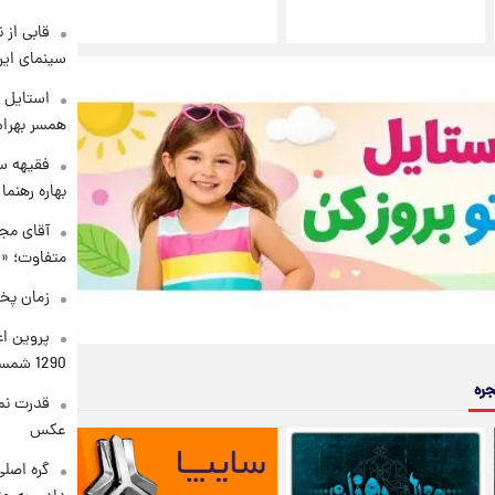
قابی از 
سینمای ایر
استایل ت
همسر بهرام
فقیهه سل
بهاره رهنما
آقای مجر
متفاوت؛ «غ
زمان پخ
پروین اع
1290 شمسی
جره
قدرت نم
عکس
گره اصلی