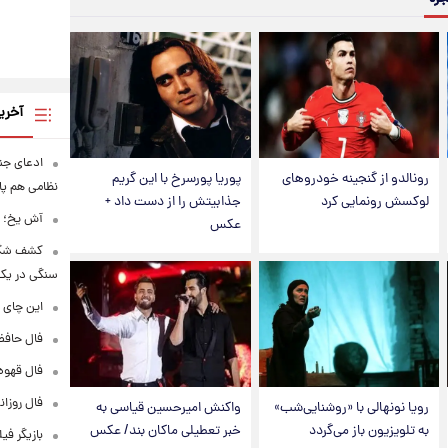
آخری
ادعای جنج
رونالدو از گنجینه خودروهای
پوریا پورسرخ با این گریم
نظامی هم پ
لوکسش رونمایی کرد
جذابیتش را از دست داد +
آش یخ؛ غ
عکس
کشف شگف
سنگی در یک
این چای 
فال حافظ پنجشنبه
فال قهوه روزانه
فال روزانه وا
رویا نونهالی با «روشنایی‌شب»
واکنش امیرحسین قیاسی به
به تلویزیون باز می‌گردد
خبر تعطیلی ماکان بند/ عکس
بازیگر فی