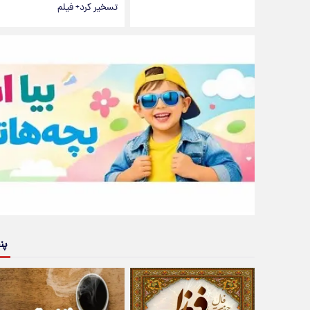
تسخیر کرد+ فیلم
پن