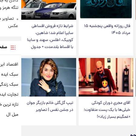
دادن به جن
تنگه هرمز 
تصاویر 
عکس
فال روزانه واقعی پنجشنبه ۱۵
شرایط تازه فروش اقساطی
مرداد ۱۴۰۵
سایپا اعلام شد؛ شاهین،
کوییک، اطلس، سهند و ساینا
صفحه
با اقساط بلندمدت + جدول
اقتصاد ایر
سبک ایده 
سبک زندگی 
تجارت ایده
آقای مجریِ دوران کودکی
تیپ گل‌گلی خانم بازیگر جوان
تازه ترین خ
خیلی‌ها با یک پست متفاوت؛
در جشن نفس | تصاویر
مبل ال
«غمگینم بسیار زیاد»!
جره