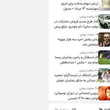
ارزش سهام عدالت برای امروز
چهارشنبه ۱۴ مرداد + جدول
۱۸ ساعت پیش
آغاز طرح جدید فروش مشارکت در
تولید سایپا؛ نام خودرو، مبلغ پیش
پرداخت و زمان تحویل | سود
۱۹ ساعت پیش
مشارکت چند درصد است؟
زمان پخش «مرد سه هزار چهره»
مشخص شد
۱۹ ساعت پیش
کار استقلال و رامین رضاییان رسما
تمام شد + عکس / خداحافظی
صمیمانه آبی ها با رامین!
۲۰ ساعت پیش
آتش اختلاف در اینستاگرام؛ تمجید
از حردانی به مذاق رضاییان خوش
نیامد+عکس
۲۰ ساعت پیش
پروین اعتصامی در دوران نوجوانی؛
اواخر دهه ۱۲۹۰ شمسی
۲۰ ساعت پیش
زدید ها