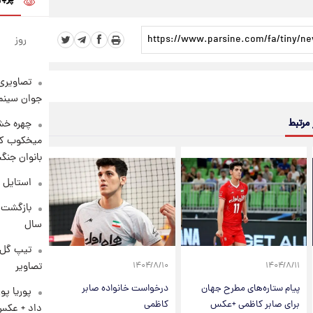
روز
تصاویری 
جوان سینما
 مرتبط
چهره خشن
میخکوب کرد
بانوان جنگ
استایل 
سال
تیپ گل‌گ
تصاویر
۱۴۰۴/۸/۱۰
۱۴۰۴/۸/۱۱
پیام ستاره‌های مطرح جهان
درخواست خانواده صابر
پوریا پو
برای صابر کاظمی +عکس
کاظمی
داد + عکس