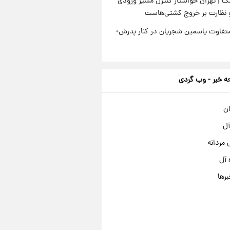
گ | تهران خواستار کنترل مسیر ورودی
و نظارت بر خروج کشتی‌هاست
متفاوت یاسمین شجریان در کنار پدرش+
 خبر - وب گردی
ان
آل
مردانه
 آل
برها