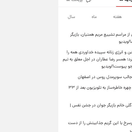
پربحث ها
قدرت‌نمایی نظامی چین؛ بمب‌افکن
حامل موشک هسته‌ای در آسمان
ظاهر شد
هفته
ماه
سال
۲۱ ساعت پیش
رونالدو از گنجینه خودروهای
لوکسش رونمایی کرد
از مراسم تشییع مریم همتیان، بازیگر
۲۳ ساعت پیش
/ویدیو
قیمت دلار در بازار آزاد امروز
چهارشنبه ۱۴ مرداد ۱۴۰۵/ نرخ‌ها
 و انرژی زنانه سپیده خداوردی همه را
ثابت ماند؟ +جدول
؛ همسر رضا عطاران در اجل معلق به تیم
۲۳ ساعت پیش
علی مطهری: اجرای کامل
جو پیوست!/ویدیو
تفاهم‌نامه اسلام‌آباد، پیروزی
جالب سوپرمدل روس در اصفهان
بزرگ‌تری برای ایران است
بازگشت چهره خاطره‌ساز به تلویزیون بعد از ۳۳
لی خانم بازیگر جوان در جشن نفس |
رسرخ با این گریم جذابیتش را از دست