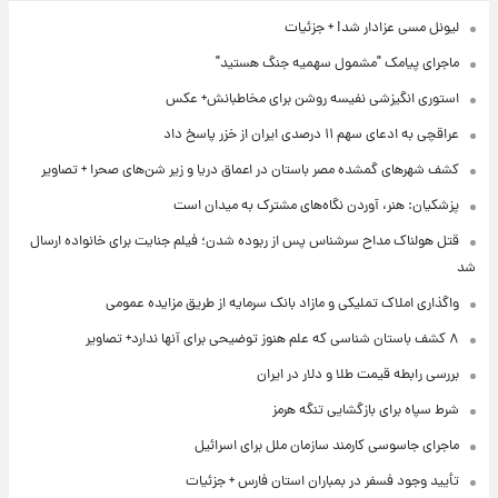
لیونل مسی عزادار شد! + جزئیات
ماجرای پیامک "مشمول سهمیه جنگ هستید"
استوری انگیزشی نفیسه روشن برای مخاطبانش+ عکس
عراقچی به ادعای سهم ۱۱ درصدی ایران از خزر پاسخ داد
کشف شهرهای گمشده مصر باستان در اعماق دریا و زیر شن‌های صحرا + تصاویر
پزشکیان: هنر، آوردن نگاه‌های مشترک به میدان است
قتل هولناک مداح سرشناس پس از ربوده شدن؛ فیلم جنایت برای خانواده ارسال
شد
واگذاری املاک تملیکی و مازاد بانک سرمایه از طریق مزایده عمومی
۸ کشف باستان شناسی که علم هنوز توضیحی برای آنها ندارد+ تصاویر
بررسی رابطه قیمت طلا و دلار در ایران
شرط سپاه برای بازگشایی تنگه هرمز
ماجرای جاسوسی کارمند سازمان ملل برای اسرائیل
تأیید وجود فسفر در بمباران استان فارس + جزئیات