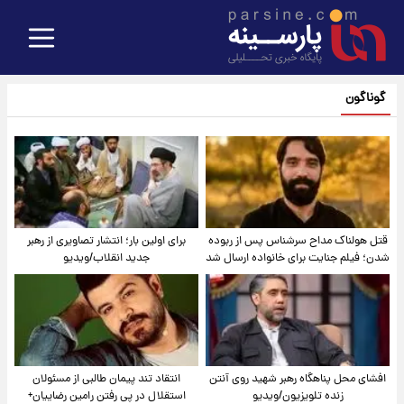
گوناگون
قتل هولناک مداح سرشناس پس از ربوده
برای اولین بار؛ انتشار تصاویری از رهبر
شدن؛ فیلم جنایت برای خانواده ارسال شد
جدید انقلاب/ویدیو
افشای محل پناهگاه‌ رهبر شهید روی آنتن
انتقاد تند پیمان طالبی از مسئولان
زنده تلویزیون/ویدیو
استقلال در پی رفتن رامین رضاییان+