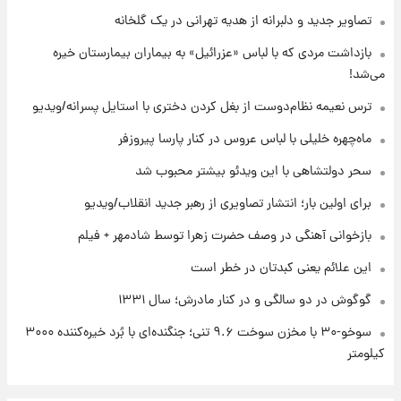
قیمت محصولات ایران‌خودرو و سایپا امروز شنبه
۱۷ مرداد ۱۴۰۵
تصاویر جدید و دلبرانه از هدیه تهرانی در یک گلخانه
بازداشت مردی که با لباس «عزرائیل» به بیماران بیمارستان خیره
۲۲ ساعت پیش
می‌شد!
یک پیش ‌بینی مهم برای قیمت دلار، طلا و سکه
شنبه ۱۷ مرداد ۱۴۰۵
ترس نعیمه نظام‌دوست از بغل کردن دختری با استایل پسرانه/ویدیو
ماه‌چهره خلیلی با لباس عروس در کنار پارسا پیروزفر
۲۳ ساعت پیش
بازیکن به درد نخور استقلال با مقصد اروپا این
سحر دولتشاهی با این ویدئو بیشتر محبوب شد
تیم را ترک کرد!
برای اولین بار؛ انتشار تصاویری از رهبر جدید انقلاب/ویدیو
بازخوانی آهنگی در وصف حضرت زهرا توسط شادمهر + فیلم
این علائم یعنی کبدتان در خطر است
گوگوش در دو سالگی و در کنار مادرش؛ سال ۱۳۳۱
سوخو-۳۰ با مخزن سوخت ۹.۶ تنی؛ جنگنده‌ای با بُرد خیره‌کننده ۳۰۰۰
کیلومتر