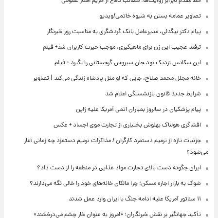
خط مقدم نابرابر روایت‌ها؛ مصائب دفاع از حریم افکار عمومی
تصاویر عمامه بستن به شیوه خاتمی/ویدیو
پیام دکتر بیگدلی، مدیرعامل بانک گردشگری به مناسبت روز خبرنگار
ترفند عجیب این زن برای ماهیگیری، موجب حیرت کاربران شد+ فیلم
این سکانس نزدیک بود جان سیروس گرجستانی را بگیرد + فیلم
خانه مجلل محمد صلاح، جایی که او مثل پادشاه زندگی می‌کند | تصاویر
شرایط جدید قانون بازنشستگی اعلام شد
پیام پزشکیان در سالروز بمباران اتمی آمریکا علیه ژاپن
افشاگری هولناک بهنوش بختیاری از تجارت موی اجساد + عکس
جزئیات تازه از ترمیم دستمزد کارگران / مذاکرات ترمیم دستمزد چه زمانی آغاز
می‌شود؟
ایران چگونه دست بالای تجارت مواد غذایی در منطقه را از دست داد؟
شوک به بازار اجاره مسکن؛ چرا مالکان خانه‌های خود را خالی نگه می‌دارند؟
۱۱ سناتور آمریکا علیه ادامه جنگ با ایران وارد عمل شدند
تأکید جهانگیر بر نقش خبرنگاران؛ «امروز به عنوان خار چشم می‌درخشند»