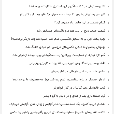
لادن مستوفی در ۵۴ سالگی با این استایل متفاوت دیده شد!
نان سیر رستورانی با پنیر؛ ۶ مرحله ساده برای یک نان پف‌دار و کش‌دار
کدام قسمت مرغ را نباید زیاد مصرف کرد؟
قیمت جدید برنج ایرانی، هندی و پاکستانی مشخص شد
بهاره رهنما این بار با استایل انگلیسی ظاهر شد؛ تیپ متفاوت بازیگر پرحاشیه!
بهنوش بختیاری با دیدن عکس‌های عروسی اکبر عبدی دلتنگ شد!
گام تازه ترکیه در تسلیحات پهپادی؛ بمب سنگرشکن وارد مرحله آزمایش شد
افشای محل پناهگاه‌ رهبر شهید روی آنتن زنده تلویزیون/ویدیو
عکس شاد سپند امیرسلیمانی در کنار پسرش
ادعای جنجالی درباره اینفانتینو؛ اتهام پرداخت پول به معشوقه با درآمد یوفا
قاب خانوادگی رضا کیانیان در کنار خواهرش
ثریا اسفندیاری بعد از طلاق و در دیدار با گروه بیتلز
هشدار درباره کمبود یک ماده معدنی؛ خطر آلزایمر و زوال عقل افزایش می‌یابد؟
انتقاد تند پیمان طالبی از مسئولان استقلال در پی رفتن رامین رضاییان+ عکس