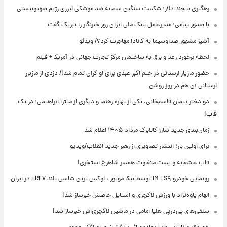
رهگیری با چند دلار؛ شکست سنگین سامانه ضد موشکی لیزری رژیم صهیونیستی
با صدور پیامی؛ مدیرعامل بانک ملی ایران روز خبرنگار را تبریک گفت
آشپز مشهور صداوسیما به کانادا مهاجرت کرد؟/ ویدئو
لحظه برخورد رعد و برق به ساختمان مرکز تجارت جهانی در آمریکا + فیلم
حضور مازیار لرستانی در ختم اکبر عبدی برای او گران تمام شد!/ دزدی از مازیار
لرستانی آن هم در روز روشن
دو دختر پیمان قاسم‌خانی، یکی از بهاره رهنما و دیگری از میترا ابراهیمی؛ در یک
قاب!
زمان‌بندی جدید شارژ کالابرگ مرداد ۱۴۰۵ اعلام شد
برای اولین بار؛ انتشار تصاویری از رهبر جدید انقلاب/ویدیو
قاب عاشقانه و پست متفاوت همسر شاهرخ استخری!
رونمایی خودرو IM LS۹ توسط نیکا موتور ، لوکس ترین شاسی بلند EREV در ایران
الهام پاوه‌نژاد با ورزش لاکچری و استایل خاصش خبرساز شد!
سلفی‌های پی‌درپی هلیا امامی در ماشین لاکچری‌اش خبرساز شد!