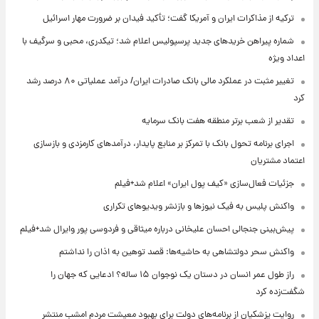
ترکیه از مذاکرات ایران و آمریکا گفت؛ تأکید فیدان بر ضرورت مهار اسرائیل
شماره پیراهن خریدهای جدید پرسپولیس اعلام شد؛ تیکدری، محبی و سرگیف با
اعداد ویژه
تغییر مثبت در عملکرد مالی بانک صادرات ایران/ درآمد عملیاتی ۸۰ درصد رشد
کرد
تقدیر از شعب برتر منطقه هفت بانک سرمایه
اجرای برنامه تحول بانک با تمرکز بر منابع پایدار، درآمدهای کارمزدی و بازسازی
اعتماد مشتریان
جزئیات فعال‌سازی «کیف پول ایران» اعلام شد+فیلم
واکنش پلیس به فیک نیوزها و بازنشر ویدیوهای تکراری
پیش‌بینی جنجالی احسان علیخانی درباره میثاقی و فردوسی پور وایرال شد+فیلم
واکنش سحر دولتشاهی به حاشیه‌ها: قصد توهین به اذان را نداشتم
راز طول عمر انسان در دستان یک نوجوان ۱۵ ساله؟ ادعایی که جهان را
شگفت‌زده کرد
روایت پزشکیان از برنامه‌های دولت برای بهبود معیشت مردم امشب منتشر