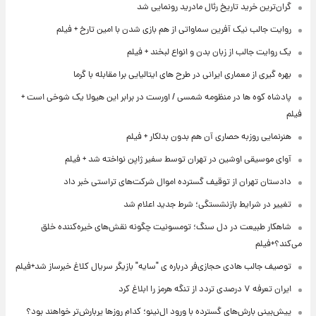
گران‌ترین خرید تاریخ رئال مادرید رونمایی شد
روایت جالب نیک آفرین سماواتی از هم بازی شدن با امین تارخ + فیلم
یک روایت جالب از زبان بدن و انواع لبخند + فیلم
بهره گیری از معماری ایرانی در طرح های ایتالیایی برا مقابله با گرما
پادشاه کوه ها در منظومه شمسی / اورست در برابر این هیولا یک شوخی است +
فیلم
هنرنمایی روزبه حصاری آن هم بدون بدلکار + فیلم
آوای موسیقی اوشین در تهران توسط سفیر ژاپن نواخته شد + فیلم
دادستان تهران از توقیف گسترده اموال شرکت‌های تراستی خبر داد
تغییر در شرایط بازنشستگی؛ شرط جدید اعلام شد
شاهکار طبیعت در دل سنگ؛ تومسونیت چگونه نقش‌های خیره‌کننده خلق
می‌کند؟+فیلم
توصیف جالب هادی حجازی‌فر درباره ی "سایه" بازیگر سریال کلاغ خبرساز شد+فیلم
ایران تعرفه ۷ درصدی تردد از تنگه هرمز را ابلاغ کرد
پیش‌بینی بارش‌های گسترده با ورود ال‌نینو؛ کدام روزها پربارش‌تر خواهند بود؟