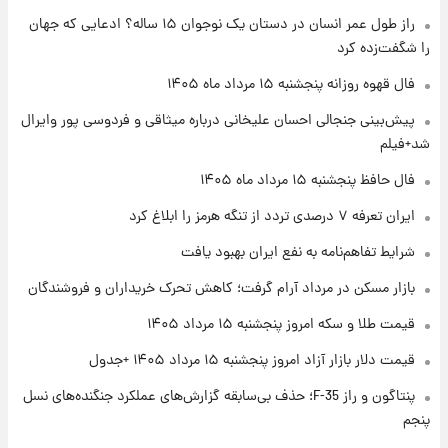
فال حافظ پنجشنبه ۱۵ مرداد ماه ۱۴۰۵
راز طول عمر انسان در دستان یک نوجوان ۱۵ ساله؟ ادعایی که جهان
را شگفت‌زده کرد
۲۳ ساعت پیش
فال قهوه روزانه پنجشنبه ۱۵ مرداد ماه ۱۴۰۵
فال قهوه روزانه پنجشنبه ۱۵ مرداد ماه ۱۴۰۵
پیش‌بینی جنجالی احسان علیخانی درباره میثاقی و فردوسی پور وایرال
شد+فیلم
۱ روز پیش
فال حافظ پنجشنبه ۱۵ مرداد ماه ۱۴۰۵
فال روزانه واقعی پنجشنبه ۱۵ مرداد ۱۴۰۵
ایران تعرفه ۷ درصدی تردد از تنگه هرمز را ابلاغ کرد
شرایط تفاهم‌نامه به نفع ایران بهبود یافت
۱ روز پیش
بازار مسکن در مرداد آرام گرفت؛ کاهش تحرک خریداران و فروشندگان
ارزش سهام عدالت برای امروز چهارشنبه ۱۴ مرداد
+ جدول
قیمت طلا و سکه امروز پنجشنبه ۱۵ مرداد ۱۴۰۵
قیمت دلار بازار آزاد امروز پنجشنبه ۱۵ مرداد ۱۴۰۵ +جدول
۱ روز پیش
آغاز طرح جدید فروش مشارکت در تولید سایپا؛
پنتاگون و راز F-35؛ حذف بی‌سابقه گزارش‌های عملکرد جنگنده‌های نسل
نام خودرو، مبلغ پیش پرداخت و زمان تحویل |
پنجم
سود مشارکت چند درصد است؟