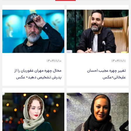
۱۴۰۴/۸/۱۰
۱۴۰۴/۸/۱۱
تغییر چهره عجیب احسان
محال چهره مهران غفوریان را از
علیخانی+عکس
پدرش تشخیص دهید+ عکس