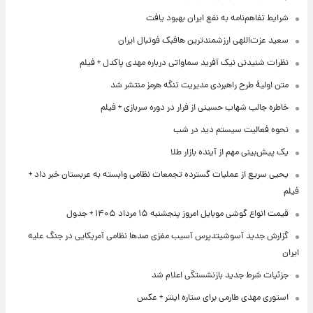
شرایط تفاهم‌نامه به نفع ایران بهبود یافت
سعید عزت‌اللهی ارزشمندترین هافبک فوتبال ایران
نظرات شنیدنی نیک آفرید سماواتی درباره مهدی پاکدل + فیلم
متن اولیۀ طرح راهبردی مدیریت تنگه هرمز منتشر شد
خاطره جالب شهاب حسینی از فرار در دوره سربازی + فیلم
نحوه فعالیت سیستم دید در شب
یک پیش‌بینی مهم از آینده بازار طلا
یحیی سریع از عملیات گسترده تجمعات نظامی وابسته به عربستان خبر داد +
فیلم
قیمت انواع گوشی موبایل امروز پنجشنبه ۱۵ مرداد ۱۴۰۵ + جدول
گزارش جدید آسوشیتدپرس آسیب مغزی صدها نظامی آمریکایی در جنگ علیه
ایران
جزئیات شرط جدید بازنشستگی اعلام شد
استوری مهدی طارمی برای ستاره اینتر + عکس