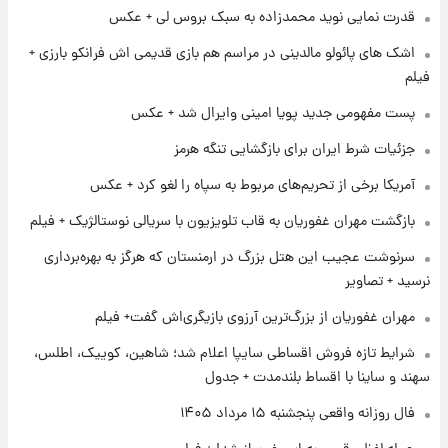
۱ روز پیش
قدرت نمایی نوید محمدزاده به سبک بروس لی + عکس
زمان پخش «مرد سه هزار چهره» مشخص شد
اشک های پائولو مالدینی در مراسم هم بازی قدیمی اش فرانکو بارزی +
فیلم
۱ روز پیش
پست مفهومی جدید پویا امینی وایرال شد + عکس
کار استقلال و رامین رضاییان رسما تمام شد +
عکس / خداحافظی صمیمانه آبی ها با رامین!
جزئیات شرط ایران برای بازگشایی تنگه هرمز
آمریکا برخی از تحریم‌های مربوط به سپاه را لغو کرد + عکس
۱ روز پیش
آتش اختلاف در اینستاگرام؛ تمجید از حردانی به
بازگشت مهران غفوریان به قاب تلویزیون با سریالی نوستالژیک + فیلم
مذاق رضاییان خوش نیامد+عکس
سرنوشت عجیب این هتل بزرگ در ارمنستان که هرگز به بهره‌برداری
نرسید + تصاویر
۱ روز پیش
پروین اعتصامی در دوران نوجوانی؛ اواخر دهه
مهران غفوریان از بزرگ‌ترین آرزوی بازیگری‌اش گفت+ فیلم
۱۲۹۰ شمسی
شرایط تازه فروش اقساطی سایپا اعلام شد؛ شاهین، کوییک، اطلس،
سهند و ساینا با اقساط بلندمدت + جدول
فال روزانه واقعی پنجشنبه ۱۵ مرداد ۱۴۰۵