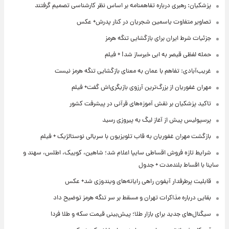
پزشکیان: رهبری درباره تفاهمنامه بر اساس نظر کارشناسی تصمیم گرفتند
تصاویر متفاوت یاسمین شجریان در کنار پدرش+ عکس
جزئیات شرط ایران برای بازگشایی تنگه هرمز
حمله لفظی قیصر به ابی خبرساز شد! + فیلم
غریب‌آبادی: تفاهم با عمان به معنای بازگشایی تنگه هرمز نیست
مهران غفوریان از بزرگ‌ترین آرزوی بازیگری‌اش گفت+ فیلم
تاکید پزشکیان بر نقش آموزه‌های قرآنی در پیشرفت کشور
پرسپولیس پیش از آغاز لیگ به پیروزی رسید
بازگشت مهران غفوریان به قاب تلویزیون با سریالی نوستالژیک + فیلم
شرایط تازه فروش اقساطی سایپا اعلام شد؛ شاهین، کوییک، اطلس، سهند و
ساینا با اقساط بلندمدت + جدول
قابلیت پرطرفدار آیفون راهی رایانه‌های ویندوزی شد+ عکس
بقایی درباره مذاکرات تهران و مسقط بر سر تنگه هرمز توضیح داد
سیگنال‌های جدید برای بازار طلا؛ پیش‌بینی قیمت سکه و طلا فردا