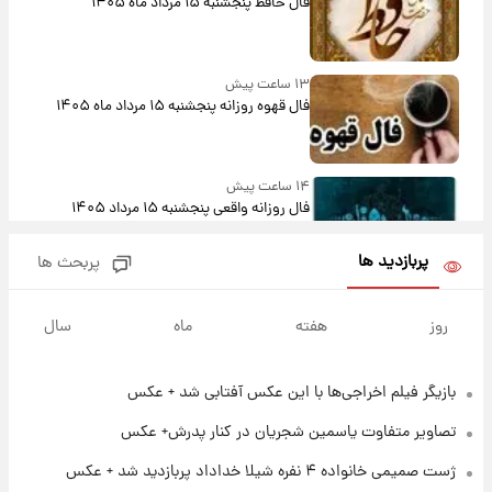
فال حافظ پنجشنبه ۱۵ مرداد ماه ۱۴۰۵
۱۳ ساعت پیش
فال قهوه روزانه پنجشنبه ۱۵ مرداد ماه ۱۴۰۵
۱۴ ساعت پیش
فال روزانه واقعی پنجشنبه ۱۵ مرداد ۱۴۰۵
پربازدید ها
پربحث ها
۲۱ ساعت پیش
ارزش سهام عدالت برای امروز چهارشنبه ۱۴ مرداد
روز
هفته
ماه
سال
+ جدول
بازیگر فیلم اخراجی‌ها با این عکس آفتابی شد + عکس
۱ روز پیش
آغاز طرح جدید فروش مشارکت در تولید سایپا؛
تصاویر متفاوت یاسمین شجریان در کنار پدرش+ عکس
نام خودرو، مبلغ پیش پرداخت و زمان تحویل |
سود مشارکت چند درصد است؟
ژست صمیمی خانواده ۴ نفره شیلا خداداد پربازدید شد + عکس