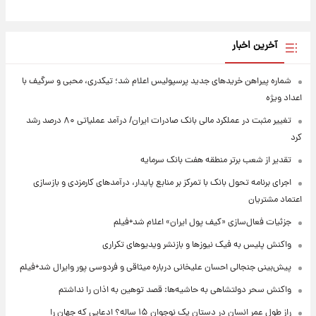
آخرین اخبار
شماره پیراهن خریدهای جدید پرسپولیس اعلام شد؛ تیکدری، محبی و سرگیف با
اعداد ویژه
تغییر مثبت در عملکرد مالی بانک صادرات ایران/ درآمد عملیاتی ۸۰ درصد رشد
کرد
تقدیر از شعب برتر منطقه هفت بانک سرمایه
اجرای برنامه تحول بانک با تمرکز بر منابع پایدار، درآمدهای کارمزدی و بازسازی
اعتماد مشتریان
جزئیات فعال‌سازی «کیف پول ایران» اعلام شد+فیلم
واکنش پلیس به فیک نیوزها و بازنشر ویدیوهای تکراری
پیش‌بینی جنجالی احسان علیخانی درباره میثاقی و فردوسی پور وایرال شد+فیلم
واکنش سحر دولتشاهی به حاشیه‌ها: قصد توهین به اذان را نداشتم
راز طول عمر انسان در دستان یک نوجوان ۱۵ ساله؟ ادعایی که جهان را