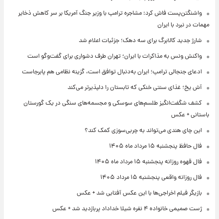
واشنگتن‌پست فاش کرد: مشاجره ترامپ با وزیر جنگ آمریکا بر سر کاهش ذخایر
مهمات در نبرد با ایران
شارژ جدید کالابرگ برای سه دهک؛ جزئیات اعلام شد
واکنش ونس به مذاکرات با ایران؛ تهران طرف دشواری برای گفت‌وگو است
ادعای جنجالی ترامپ؛ ایران به‌دنبال توافق است، گزینه نظامی هم پابرجاست
آش یخ؛ غذای سنتی خنکی که تابستان را دلپذیرتر می‌کند
کشف شگفت‌انگیز طلسم‌های سوسکی و مجسمه‌های سنگی در یک گورستان
باستانی + عکس
این چای هندی می‌تواند به چربی‌سوزی کمک کند؟
فال حافظ پنجشنبه ۱۵ مرداد ماه ۱۴۰۵
فال قهوه روزانه پنجشنبه ۱۵ مرداد ماه ۱۴۰۵
فال روزانه واقعی پنجشنبه ۱۵ مرداد ۱۴۰۵
بازیگر فیلم اخراجی‌ها با این عکس آفتابی شد + عکس
ژست صمیمی خانواده ۴ نفره شیلا خداداد پربازدید شد + عکس