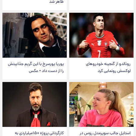
ظاهر شد
رونالدو از گنجینه خودروهای
پوریا پورسرخ با این گریم جذابیتش
لوکسش رونمایی کرد
را از دست داد + عکس
استایل جالب سوپرمدل روس در
کارگردانی پروژه ۱۵۰میلیاردی به