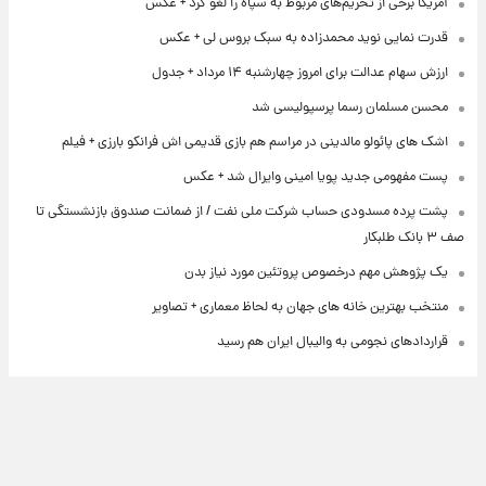
آمریکا برخی از تحریم‌های مربوط به سپاه را لغو کرد + عکس
قدرت نمایی نوید محمدزاده به سبک بروس لی + عکس
ارزش سهام عدالت برای امروز چهارشنبه ۱۴ مرداد + جدول
محسن مسلمان رسما پرسپولیسی شد
اشک های پائولو مالدینی در مراسم هم بازی قدیمی اش فرانکو بارزی + فیلم
پست مفهومی جدید پویا امینی وایرال شد + عکس
پشت پرده‌ مسدودی حساب شرکت ملی نفت / از ضمانت صندوق بازنشستگی تا
صف ۳ بانک طلبکار
یک پژوهش مهم درخصوص پروتئین مورد نیاز بدن
منتخب بهترین خانه های جهان به لحاظ معماری + تصاویر
قراردادهای نجومی به والیبال ایران هم رسید