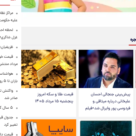
مراکز نظ
علیه حکوم
لحظه احس
غزل شاکری+
جره
ظریفیان:
مرداد منتشر
هواشناسی
باران تا ۵ روز آینده
واکنش تر
پیش‌بینی جنجالی احسان
قیمت طلا و سکه امروز
صادر شد
علیخانی درباره میثاقی و
پنجشنبه ۱۵ مرداد ۱۴۰۵
۵ سال کار بیشتر برای این گروه از متقاضیان بازنشستگی
فردوسی پور وایرال شد+فیلم
تغییر کرد
قیمت دلار در 