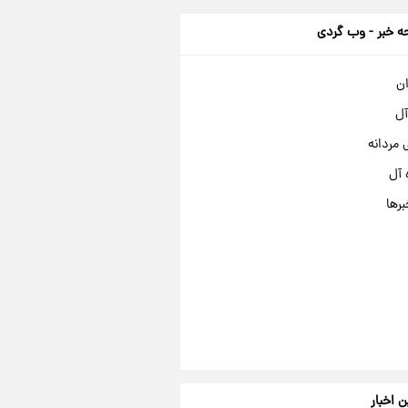
 خبر - وب گردی
ان
آل
مردانه
 آل
برها
ن اخبار