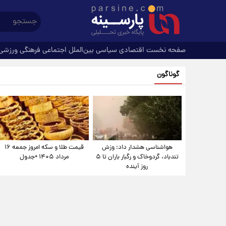
صفحه نخست
اقتصادی
سیاسی
بین‌الملل
اجتماعی
فرهنگی
ورزشی
گوناگون
هواشناسی هشدار داد: وزش
قیمت طلا و سکه امروز جمعه ۱۶
تندباد، گردوخاک و رگبار باران تا ۵
مرداد ۱۴۰۵ +جدول
روز آینده