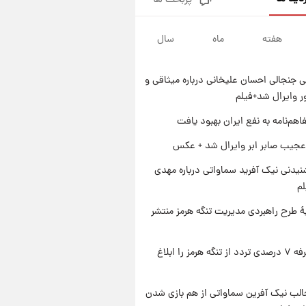
پربحث ها
شارژ جدید کالابرگ برای سه
دهک؛ جزئیات اعلام شد
هفته
ماه
سال
۱ روز پیش
شرایط تازه فروش اقساطی سایپا
اعلام شد؛ شاهین، کوییک، اطلس،
 جنجالی احسان علیخانی درباره میثاقی و
سهند و ساینا با اقساط بلندمدت +
۱ روز پیش
جدول
 وایرال شد+فیلم
سیگنال‌های جدید برای بازار طلا؛
پیش‌بینی قیمت سکه و طلا فردا
اهم‌نامه به نفع ایران بهبود یافت
۱ روز پیش
عجیب صابر ابر وایرال شد + عکس
فال حافظ پنجشنبه ۱۵ مرداد ماه
۱۴۰۵
یدنی نیک آفرید سماواتی درباره مهدی
لم
ۀ طرح راهبردی مدیریت تنگه هرمز منتشر
ایران تعرفه ۷ درصدی تردد از تنگه هرمز را ابلاغ
الب نیک آفرین سماواتی از هم بازی شدن