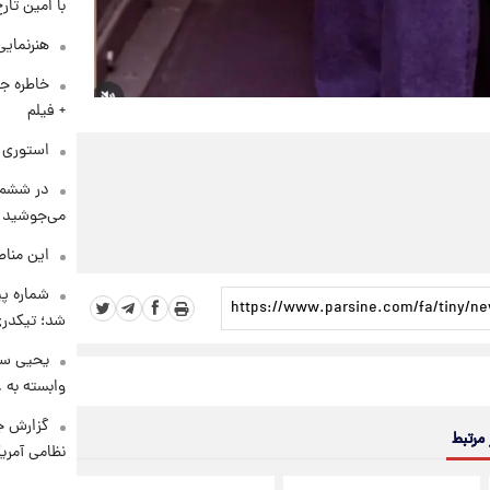
با امین تار
هنرنمایی
خاطره جا
+ فیلم
استوری م
در ششم 
می‌جوشید
این مناط
شماره پ
شد؛ تیکدری
یحیی سر
وابسته به ع
گزارش ج
 مرتبط
نظامی آمری