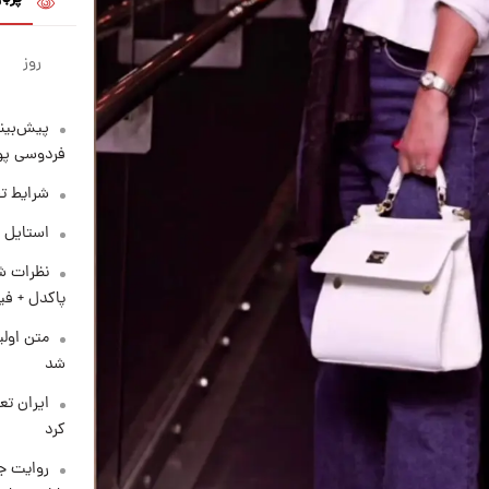
روز
پیش‌بینی
فردوسی پور
شرایط تف
استایل 
نظرات شن
پاکدل + فی
متن اولی
شد
کرد
روایت ج