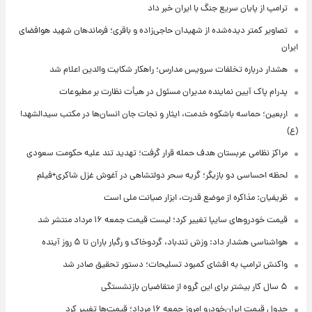
ترامپ از پایان سریع جنگ با ایران خبر داد
تصاویر کمتر دیده‌شده از شهیدان حاجی‌زاده و باقری؛ فرماندهان شهید هوافضای
ایران
هشدار درباره تخلفات سرویس مدارس؛ راهکار شکایت والدین اعلام شد
پدرام پاک آیین نماینده مدیران مسئول در هیأت نظارت بر مطبوعات
اربعین؛ حماسه باشکوه خدمت، ایثار و نجات جان انسان‌ها در مکتب سیدالشهدا
(ع)
مراکز نظامی عربستان هدف حمله قرار گرفت؛ تهدید تند علیه حکومت سعودی
لحظه احساسی دو بازیگر؛ گریه سحر دولتشاهی در آغوش غزل شاکری+فیلم
ظریفیان: مذاکره از موضع قدرت، ابزار صیانت ملی است
قیمت خودروهای سایپا تغییر کرد؛ لیست قیمت جمعه ۱۶ مرداد منتشر شد
هواشناسی هشدار داد: وزش تندباد، گردوخاک و رگبار باران تا ۵ روز آینده
واکنش ترامپ به افشای کمبود تسلیحات؛ دستور تحقیق صادر شد
۵ سال کار بیشتر برای این گروه از متقاضیان بازنشستگی
جدول قیمت ایران‌خودرو امروز جمعه ۱۶ مرداد؛ قیمت‌ها تغییر کرد