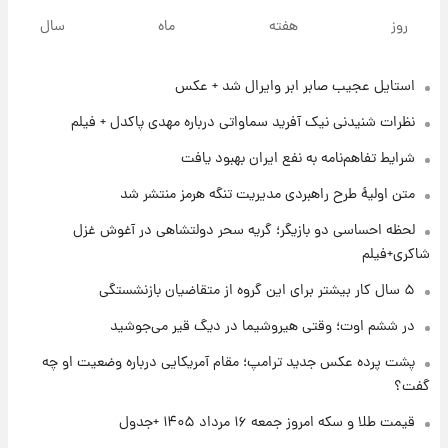
پیش‌بینی بارش‌های گسترده با ورود ال‌نینو؛ کدام
روز
هفته
ماه
سال
روزها پربارش‌تر خواهند بود؟
استایل عجیب صابر ابر وایرال شد + عکس
۱ روز پیش
شماره پیراهن خریدهای جدید پرسپولیس اعلام
نظرات شنیدنی نیک آفرید سماواتی درباره مهدی پاکدل + فیلم
شد؛ تیکدری، محبی و سرگیف با اعداد ویژه
شرایط تفاهم‌نامه به نفع ایران بهبود یافت
۱ روز پیش
متن اولیۀ طرح راهبردی مدیریت تنگه هرمز منتشر شد
جزئیات فعال‌سازی «کیف پول ایران» اعلام
شد+فیلم
لحظه احساسی دو بازیگر؛ گریه سحر دولتشاهی در آغوش غزل
شاکری+فیلم
۱ روز پیش
۵ سال کار بیشتر برای این گروه از متقاضیان بازنشستگی
تغییر تند قیمت محصولات ایران‌خودرو و سایپا
امروز پنجشنبه ۱۵ مرداد ۱۴۰۵ +جدول
در ششم اوت؛ وقتی هیروشیما در دیگ قیر می‌جوشید
پشت پرده عکس جدید ترامپ؛ مقام آمریکایی درباره وضعیت او چه
۱ روز پیش
گفت؟
قیمت طلا و سکه امروز پنجشنبه ۱۵ مرداد ۱۴۰۵
قیمت طلا و سکه امروز جمعه ۱۶ مرداد ۱۴۰۵ +جدول