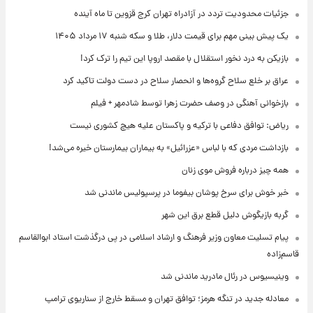
جزئیات محدودیت تردد در آزادراه تهران کرج قزوین تا ماه آینده
یک پیش ‌بینی مهم برای قیمت دلار، طلا و سکه شنبه ۱۷ مرداد ۱۴۰۵
بازیکن به درد نخور استقلال با مقصد اروپا این تیم را ترک کرد!
عراق بر خلع سلاح گروه‌ها و انحصار سلاح در دست دولت تاکید کرد
بازخوانی آهنگی در وصف حضرت زهرا توسط شادمهر + فیلم
ریاض: توافق دفاعی با ترکیه و پاکستان علیه هیچ کشوری نیست
بازداشت مردی که با لباس «عزرائیل» به بیماران بیمارستان خیره می‌شد!
همه چیز درباره فروش موی زنان
خبر خوش برای سرخ پوشان بیفوما در پرسپولیس ماندنی شد
گربه بازیگوش دلیل قطع برق این شهر
پیام تسلیت معاون وزیر فرهنگ و ارشاد اسلامی در پی درگذشت استاد ابوالقاسم
قاسم‌زاده
وینیسیوس در رئال مادرید ماندنی شد
معادله جدید در تنگه هرمز؛ توافق تهران و مسقط خارج از سناریوی ترامپ