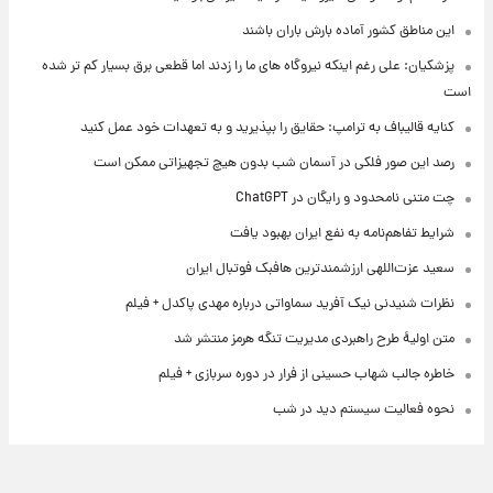
این مناطق کشور آماده بارش باران باشند
پزشکیان: علی رغم اینکه نیروگاه های ما را زدند اما قطعی برق بسیار کم تر شده
است
کنایه قالیباف به ترامپ: حقایق را بپذیرید و به تعهدات خود عمل کنید
رصد این صور فلکی در آسمان شب بدون هیچ تجهیزاتی ممکن است
چت متنی نامحدود و رایگان در ChatGPT
شرایط تفاهم‌نامه به نفع ایران بهبود یافت
سعید عزت‌اللهی ارزشمندترین هافبک فوتبال ایران
نظرات شنیدنی نیک آفرید سماواتی درباره مهدی پاکدل + فیلم
متن اولیۀ طرح راهبردی مدیریت تنگه هرمز منتشر شد
خاطره جالب شهاب حسینی از فرار در دوره سربازی + فیلم
نحوه فعالیت سیستم دید در شب