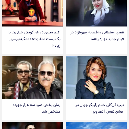
فقیهه سلطانی و افسانه چهره‌آزاد در
آقای مجریِ دوران کودکی خیلی‌ها با
فیلم جدید بهاره رهنما
یک پست متفاوت؛ «غمگینم بسیار
زیاد»!
تیپ گل‌گلی خانم بازیگر جوان در
زمان پخش «مرد سه هزار چهره»
جشن نفس | تصاویر
مشخص شد