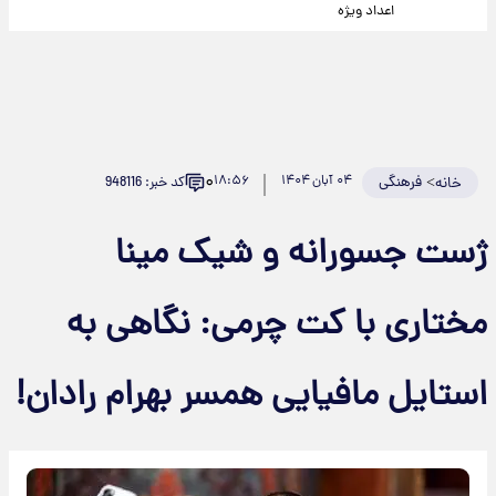
اعداد ویژه
۰
>
فرهنگی
۰۴ آبان ۱۴۰۴
۱۸:۵۶
کد خبر: 948116
خانه
ژست جسورانه و شیک مینا
مختاری با کت چرمی: نگاهی به
استایل مافیایی همسر بهرام رادان!