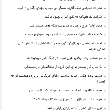
شماره پیراهن خریدهای جدید پرسپولیس اعلام
نظرات شنیدنی نیک آفرید سماواتی درباره مهدی پاکدل + فیلم
شد؛ تیکدری، محبی و سرگیف با اعداد ویژه
شرایط تفاهم‌نامه به نفع ایران بهبود یافت
۱ روز پیش
متن اولیۀ طرح راهبردی مدیریت تنگه هرمز منتشر شد
جزئیات فعال‌سازی «کیف پول ایران» اعلام
شد+فیلم
خاطره جالب شهاب حسینی از فرار در دوره سربازی + فیلم
لحظه احساسی دو بازیگر؛ گریه سحر دولتشاهی در آغوش غزل
۱ روز پیش
شاکری+فیلم
تغییر تند قیمت محصولات ایران‌خودرو و سایپا
امروز پنجشنبه ۱۵ مرداد ۱۴۰۵ +جدول
در ششم اوت؛ وقتی هیروشیما در دیگ قیر می‌جوشید
۵ سال کار بیشتر برای این گروه از متقاضیان بازنشستگی
۱ روز پیش
قیمت طلا و سکه امروز پنجشنبه ۱۵ مرداد ۱۴۰۵
پشت پرده عکس جدید ترامپ؛ مقام آمریکایی درباره وضعیت او چه
گفت؟
قیمت طلا و سکه امروز جمعه ۱۶ مرداد ۱۴۰۵ +جدول
۱ روز پیش
شارژ جدید کالابرگ برای سه دهک؛ جزئیات اعلام
قیمت دلار در بازار آزاد امروز جمعه ۱۶ مرداد ۱۴۰۵
شد
این مناطق کشور آماده بارش باران باشند