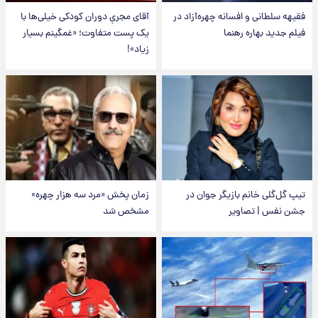
فقیهه سلطانی و افسانه چهره‌آزاد در
آقای مجریِ دوران کودکی خیلی‌ها با
فیلم جدید بهاره رهنما
یک پست متفاوت؛ «غمگینم بسیار
زیاد»!
تیپ گل‌گلی خانم بازیگر جوان در
زمان پخش «مرد سه هزار چهره»
جشن نفس | تصاویر
مشخص شد