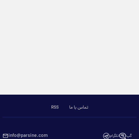
تماس با ما
RSS
info@parsine.com
گپ
تلگرام