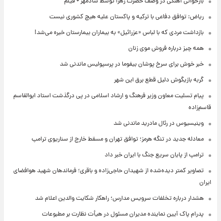
بازخوانی آهنگی در وصف حضرت زهرا توسط شادمهر + فیلم
ریاض: توافق دفاعی با ترکیه و پاکستان علیه هیچ کشوری نیست
بازداشت مردی که با لباس «عزرائیل» به بیماران بیمارستان خیره می‌شد!
همه چیز درباره فروش موی زنان
خبر خوش برای سرخ پوشان بیفوما در پرسپولیس ماندنی شد
گربه بازیگوش دلیل قطع برق این شهر
پیام تسلیت معاون وزیر فرهنگ و ارشاد اسلامی در پی درگذشت استاد ابوالقاسم
قاسم‌زاده
وینیسیوس در رئال مادرید ماندنی شد
معادله جدید در تنگه هرمز؛ توافق تهران و مسقط خارج از سناریوی ترامپ
ترامپ از پایان سریع جنگ با ایران خبر داد
تصاویر کمتر دیده‌شده از شهیدان حاجی‌زاده و باقری؛ فرماندهان شهید هوافضای
ایران
هشدار درباره تخلفات سرویس مدارس؛ راهکار شکایت والدین اعلام شد
پدرام پاک آیین نماینده مدیران مسئول در هیأت نظارت بر مطبوعات