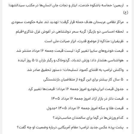
اربعین؛ حماسه باشکوه خدمت، ایثار و نجات جان انسان‌ها در مکتب سیدالشهدا
(ع)
مراکز نظامی عربستان هدف حمله قرار گرفت؛ تهدید تند علیه حکومت سعودی
لحظه احساسی دو بازیگر؛ گریه سحر دولتشاهی در آغوش غزل شاکری+فیلم
ظریفیان: مذاکره از موضع قدرت، ابزار صیانت ملی است
قیمت خودروهای سایپا تغییر کرد؛ لیست قیمت جمعه ۱۶ مرداد منتشر شد
هواشناسی هشدار داد: وزش تندباد، گردوخاک و رگبار باران تا ۵ روز آینده
واکنش ترامپ به افشای کمبود تسلیحات؛ دستور تحقیق صادر شد
۵ سال کار بیشتر برای این گروه از متقاضیان بازنشستگی
جدول قیمت ایران‌خودرو امروز جمعه ۱۶ مرداد؛ قیمت‌ها تغییر کرد
قیمت دلار در بازار آزاد امروز جمعه ۱۶ مرداد ۱۴۰۵
قیمت طلا و سکه امروز جمعه ۱۶ مرداد ۱۴۰۵ +جدول
کدام ورزش‌ها در گرما برای سالمندان مناسب‌ترند؟
پشت پرده عکس جدید ترامپ؛ مقام آمریکایی درباره وضعیت او چه گفت؟