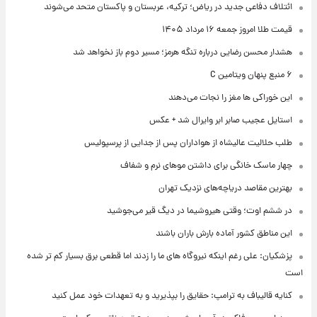
ائتلاف دفاعی جدید در ریاض؛ ترکیه، عربستان و پاکستان متحد می‌شوند
قیمت طلا امروز جمعه ۱۶ مرداد ۱۴۰۵
هشدار محسن رضایی درباره تنگه هرمز؛ مسیر دوم باز نخواهد شد
۶ منبع پنهان ویتامین C
این خوراکی ها مغز را نجات می‌دهند
استایل عجیب صابر ابر وایرال شد + عکس
طلب حلالیت عالیشاه از هواداران پس از جدایی از پرسپولیس
چهار ماسک خانگی برای داشتن موهای نرم و شفاف
بهترین مقاصد دریاچه‌های نزدیک تهران
در ششم اوت؛ وقتی هیروشیما در دیگ قیر می‌جوشید
این مناطق کشور آماده بارش باران باشند
پزشکیان: علی رغم اینکه نیروگاه های ما را زدند اما قطعی برق بسیار کم تر شده
است
کنایه قالیباف به ترامپ: حقایق را بپذیرید و به تعهدات خود عمل کنید