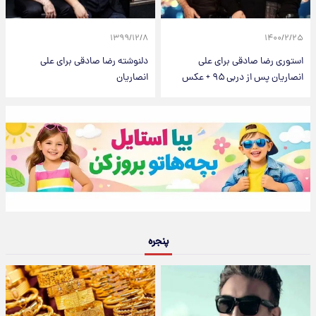
۱۳۹۹/۱۲/۸
۱۴۰۰/۲/۲۵
استورى رضا صادقى براى على
دلنوشته رضا صادقی برای علی
انصاریان پس از دربی ۹۵ + عکس
انصاریان
پنجره