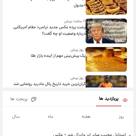
+جدول
۱۱ ساعت پیش
پشت پرده عکس جدید ترامپ؛ مقام آمریکایی
درباره وضعیت او چه گفت؟
۱ روز پیش
یک پیش‌بینی مهم از آینده بازار طلا
۱ روز پیش
گران‌ترین خرید تاریخ رئال مادرید رونمایی شد
پربازدید ها
پربحث ها
۱ روز پیش
پیش‌بینی بارش‌های گسترده با ورود ال‌نینو؛ کدام
روز
هفته
ماه
سال
روزها پربارش‌تر خواهند بود؟
استایل عجیب صابر ابر وایرال شد + عکس
۱ روز پیش