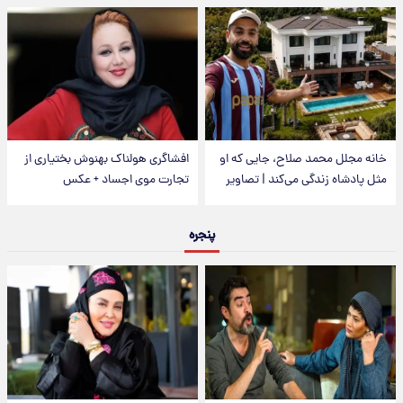
خانه مجلل محمد صلاح، جایی که او
افشاگری هولناک بهنوش بختیاری از
مثل پادشاه زندگی می‌کند | تصاویر
تجارت موی اجساد + عکس
پنجره