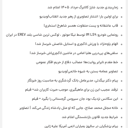
زمان‌بندی جدید شارژ کالابرگ مرداد ۱۴۰۵ اعلام شد
برای اولین بار؛ انتشار تصاویری از رهبر جدید انقلاب/ویدیو
قاب عاشقانه و پست متفاوت همسر شاهرخ استخری!
رونمایی خودرو IM LS۹ توسط نیکا موتور ، لوکس ترین شاسی بلند EREV در ایران
الهام پاوه‌نژاد با ورزش لاکچری و استایل خاصش خبرساز شد!
سلفی‌های پی‌درپی هلیا امامی در ماشین لاکچری‌اش خبرساز شد!
خط مقدم نابرابر روایت‌ها؛ مصائب دفاع از حریم افکار عمومی
تصاویر عمامه بستن به شیوه خاتمی/ویدیو
پیام دکتر بیگدلی، مدیرعامل بانک گردشگری به مناسبت روز خبرنگار
ترفند عجیب این زن برای ماهیگیری، موجب حیرت کاربران شد+ فیلم
این سکانس نزدیک بود جان سیروس گرجستانی را بگیرد + فیلم
خانه مجلل محمد صلاح، جایی که او مثل پادشاه زندگی می‌کند | تصاویر
شرایط جدید قانون بازنشستگی اعلام شد
پیام پزشکیان در سالروز بمباران اتمی آمریکا علیه ژاپن