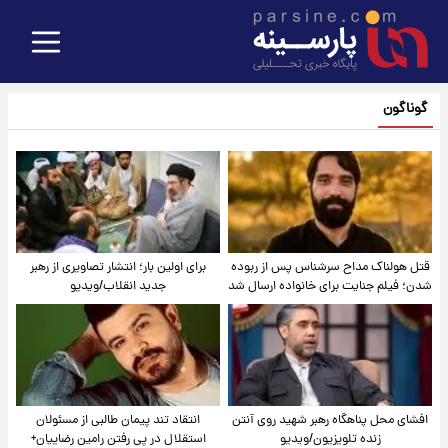
گوناگون
قتل هولناک مداح سرشناس پس از ربوده
برای اولین بار؛ انتشار تصاویری از رهبر
شدن؛ فیلم جنایت برای خانواده ارسال شد
جدید انقلاب/ویدیو
افشای محل پناهگاه‌ رهبر شهید روی آنتن
انتقاد تند پیمان طالبی از مسئولان
زنده تلویزیون/ویدیو
استقلال در پی رفتن رامین رضاییان+