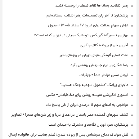
رهبر انقلاب: رسانه‌ها نقاط ضعف را برجسته نکنند
پزشکیان: تا آخر پای تصمیمات رهبر انقلاب ایستاده‌ایم
ارزش سهام عدالت برای امروز ۱۷ مرداد ۱۴۰۵ + جدول
بهترین تعمیرگاه گیربکس اتوماتیک جیلی در تهران کدام است؟
آخرین خبر از پرونده کلثوم اکبری
علت اصلی آلودگی هوای تهران در روزهای اخیر
رضا شکاری از تیم جدیدش رونمایی کرد
لیونل مسی عزادار شد! + جزئیات
ماجرای پیامک "مشمول سهمیه جنگ هستید"
استوری انگیزشی نفیسه روشن برای مخاطبانش+ عکس
عراقچی به ادعای سهم ۱۱ درصدی ایران از خزر پاسخ داد
کشف شهرهای گمشده مصر باستان در اعماق دریا و زیر شن‌های صحرا + تصاویر
پزشکیان: هنر، آوردن نگاه‌های مشترک به میدان است
قتل هولناک مداح سرشناس پس از ربوده شدن؛ فیلم جنایت برای خانواده ارسال