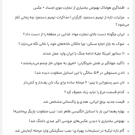
افشاگری هولناک بهنوش بختیاری از تجارت موی اجساد + عکس
جزئیات تازه از ترمیم دستمزد کارگران / مذاکرات ترمیم دستمزد چه زمانی آغاز
می‌شود؟
ایران چگونه دست بالای تجارت مواد غذایی در منطقه را از دست داد؟
شوک به بازار اجاره مسکن؛ چرا مالکان خانه‌های خود را خالی نگه می‌دارند؟
۱۱ سناتور آمریکا علیه ادامه جنگ با ایران وارد عمل شدند
تأکید جهانگیر بر نقش خبرنگاران؛ «امروز به عنوان خار چشم می‌درخشند»
لادن مستوفی در ۵۴ سالگی با این استایل متفاوت دیده شد!
نان سیر رستورانی با پنیر؛ ۶ مرحله ساده برای یک نان پف‌دار و کش‌دار
کدام قسمت مرغ را نباید زیاد مصرف کرد؟
قیمت جدید برنج ایرانی، هندی و پاکستانی مشخص شد
بهاره رهنما این بار با استایل انگلیسی ظاهر شد؛ تیپ متفاوت بازیگر پرحاشیه!
بهنوش بختیاری با دیدن عکس‌های عروسی اکبر عبدی دلتنگ شد!
گام تازه ترکیه در تسلیحات پهپادی؛ بمب سنگرشکن وارد مرحله آزمایش شد