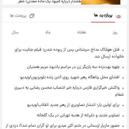
هشدار درباره کمبود یک ماده معدنی؛ خطر
آلزایمر و زوال عقل افزایش می‌یابد؟
پربازدید ها
پربحث ها
۹ ساعت پیش
انتقاد تند پیمان طالبی از مسئولان استقلال در
روز
هفته
ماه
سال
پی رفتن رامین رضاییان+ عکس
قتل هولناک مداح سرشناس پس از ربوده شدن؛ فیلم جنایت برای
۹ ساعت پیش
قیمت گوشت گوساله و گوسفند امروز شنبه ۱۷
خانواده ارسال شد
مرداد ۱۴۰۵ +جدول
چهره بهت‌زده سه بازیگر زن در مراسم یادبود مریم همتیان
۱۰ ساعت پیش
افشای محل پناهگاه‌ رهبر شهید روی آنتن زنده تلویزیون/ویدیو
با قدرتمندترین و بادوام ترین تانک جهان آشنا
واکنش خبرگزاری فارس درباره خبر انتصاب محسن رضایی به دبیری
شوید+ فیلم
شعام
۱۰ ساعت پیش
برای اولین بار؛ انتشار تصاویری از رهبر جدید انقلاب/ویدیو
قیمت طلا ۱۸عیار امروز شنبه ۱۷ مرداد ۱۴۰۵
+جدول
تصاویر جدید و دلبرانه از هدیه تهرانی در یک گلخانه
حضور مازیار لرستانی در ختم اکبر عبدی برای او گران تمام شد!/ دزدی از