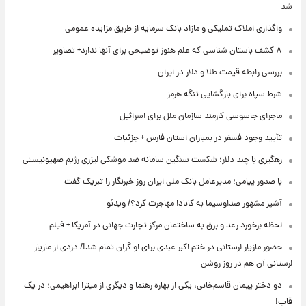
شد
واگذاری املاک تملیکی و مازاد بانک سرمایه از طریق مزایده عمومی
۸ کشف باستان شناسی که علم هنوز توضیحی برای آنها ندارد+ تصاویر
بررسی رابطه قیمت طلا و دلار در ایران
شرط سپاه برای بازگشایی تنگه هرمز
ماجرای جاسوسی کارمند سازمان ملل برای اسرائیل
تأیید وجود فسفر در بمباران استان فارس + جزئیات
رهگیری با چند دلار؛ شکست سنگین سامانه ضد موشکی لیزری رژیم صهیونیستی
با صدور پیامی؛ مدیرعامل بانک ملی ایران روز خبرنگار را تبریک گفت
آشپز مشهور صداوسیما به کانادا مهاجرت کرد؟/ ویدئو
لحظه برخورد رعد و برق به ساختمان مرکز تجارت جهانی در آمریکا + فیلم
حضور مازیار لرستانی در ختم اکبر عبدی برای او گران تمام شد!/ دزدی از مازیار
لرستانی آن هم در روز روشن
دو دختر پیمان قاسم‌خانی، یکی از بهاره رهنما و دیگری از میترا ابراهیمی؛ در یک
قاب!