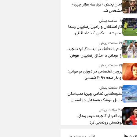
مشارکت چند درصد است؟
زمان پخش «مرد سه هزار چهره»
مشخص شد
۱۸ ساعت پیش
کار استقلال و رامین رضاییان رسما
تمام شد + عکس / خداحافظی
صمیمانه آبی ها با رامین!
۱۹ ساعت پیش
آتش اختلاف در اینستاگرام؛ تمجید
از حردانی به مذاق رضاییان خوش
نیامد+عکس
۱۹ ساعت پیش
پروین اعتصامی در دوران نوجوانی؛
اواخر دهه ۱۲۹۰ شمسی
۱۹ ساعت پیش
قدرت‌نمایی نظامی چین؛ بمب‌افکن
حامل موشک هسته‌ای در آسمان
ظاهر شد
۲۰ ساعت پیش
رونالدو از گنجینه خودروهای
لوکسش رونمایی کرد
۲۲ ساعت پیش
زدید ها