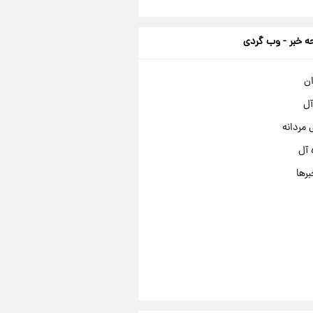
 خبر - وب گردی
ان
آل
مردانه
 آل
برها