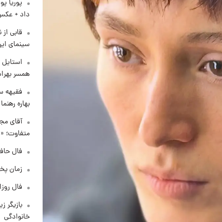
پوریا پو
داد + عکس
قابی از 
سینمای ایر
استایل ت
همسر بهرام
فقیهه سل
بهاره رهنما
آقای مجر
متفاوت؛ «غ
فال حافظ چهارش
زمان پخ
فال روزانه و
بازیگر ز
خانوادگی