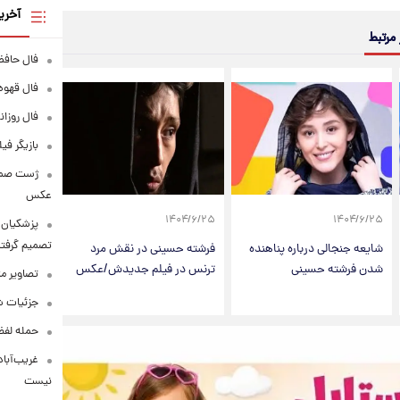
آخری
 مرتبط
فال حافظ پنجشنبه
فال قهوه روزانه
فال روزانه وا
بازیگر فی
عکس
۱۴۰۴/۶/۲۵
۱۴۰۴/۶/۲۵
پزشکیان: 
تصمیم گرفتن
شایعه جنجالی درباره پناهنده
فرشته حسینی در نقش مرد
شدن فرشته حسینی
ترنس در فیلم جدیدش/عکس
تصاویر م
جزئیات شر
حمله لفظی
غریب‌آباد
نیست