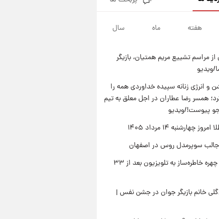
پربحث ها
قیمت دلار در بازار آزاد امروز
چهارشنبه ۱۴ مرداد ۱۴۰۵/ نرخ‌ها
ثابت ماند؟ +جدول
هفته
ماه
سال
۲۲ ساعت پیش
علی مطهری: اجرای کامل
تفاهم‌نامه اسلام‌آباد، پیروزی
از مراسم تشییع مریم همتیان، بازیگر
بزرگ‌تری برای ایران است
۲۲ ساعت پیش
/ویدیو
واکنش تند تاکر کارلسون به حمله
آمریکا به مدرسه میناب؛ «باید
 و انرژی زنانه سپیده خداوردی همه را
سیلی محکمی به صورت ترامپ زد»
؛ همسر رضا عطاران در اجل معلق به تیم
۲۲ ساعت پیش
قیمت طلا و سکه امروز چهارشنبه
جو پیوست!/ویدیو
۱۴ مرداد ۱۴۰۵/کاهش قیمت طلا
وز چهارشنبه ۱۴ مرداد ۱۴۰۵
و سکه
جالب سوپرمدل روس در اصفهان
بازگشت چهره خاطره‌ساز به تلویزیون بعد از ۳۳
لی خانم بازیگر جوان در جشن نفس |