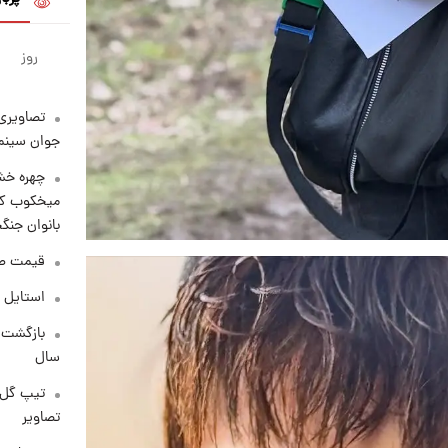
روز
تصاویری 
جوان سینما
چهره خشن
میخکوب کرد
بانوان جنگ
قیمت طلا امر
استایل 
سال
تیپ گل‌گ
تصاویر