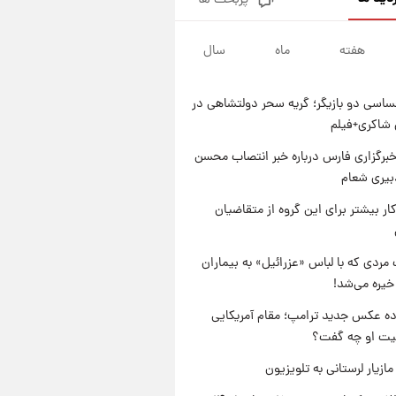
پربحث ها
شماره پیراهن خریدهای جدید
پرسپولیس اعلام شد؛ تیکدری،
محبی و سرگیف با اعداد ویژه
هفته
ماه
سال
۱ روز پیش
جزئیات فعال‌سازی «کیف پول
ایران» اعلام شد+فیلم
اسی دو بازیگر؛ گریه سحر دولتشاهی در
۱ روز پیش
شاکری+فیلم
تغییر تند قیمت محصولات
ایران‌خودرو و سایپا امروز پنجشنبه
برگزاری فارس درباره خبر انتصاب محسن
۱۵ مرداد ۱۴۰۵ +جدول
بیری شعام
۱ روز پیش
قیمت طلا و سکه امروز پنجشنبه
کار بیشتر برای این گروه از متقاضیان
۱۵ مرداد ۱۴۰۵
مردی که با لباس «عزرائیل» به بیماران
خیره می‌شد!
ه عکس جدید ترامپ؛ مقام آمریکایی
عیت او چه گفت؟
ازیار لرستانی به تلویزیون