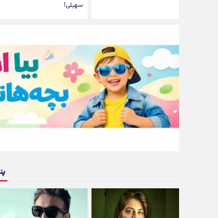
سهیلی!
پن