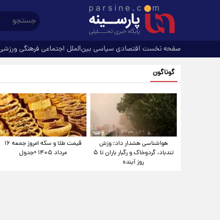
صفحه نخست
اقتصادی
سیاسی
بین‌الملل
اجتماعی
فرهنگی
ورزشی
گوناگون
هواشناسی هشدار داد: وزش
قیمت طلا و سکه امروز جمعه ۱۶
تندباد، گردوخاک و رگبار باران تا ۵
مرداد ۱۴۰۵ +جدول
روز آینده