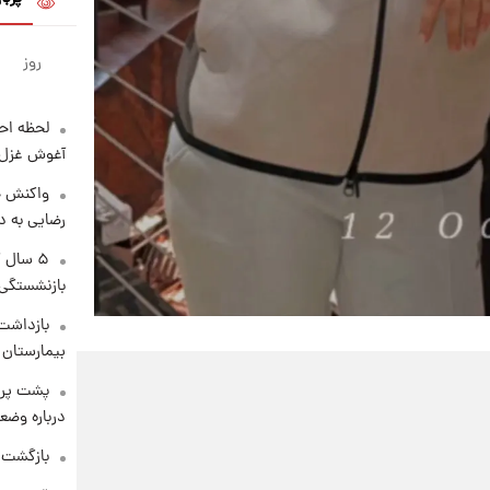
روز
لحظه احس
آغوش غزل 
واکنش خ
رضایی به د
۵ سال 
بازنشستگی
بازداشت 
بیمارستان 
پشت پرد
درباره وض
بازگشت م