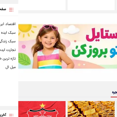
صفحه
اقتصاد ایر
سبک ایده 
سبک زندگی 
تجارت ایده
تازه ترین خ
مبل ال
جره
آخری