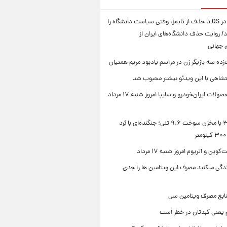
از سقوط در QS تا حذف از تایمز، وقتی سیاست دانشگاه را
د/ روایت حذف دانشگاه‌های ایران از
ی جهانی
زده سه بازیگر زن در مراسم یادبود مریم همتیان
شاهی با این ویدئو بیشتر محبوب شد
قیمت محصولات ایران‌خودرو و سایپا امروز شنبه ۱۷ مرداد
سوخو-۳۰ با مخزن سوخت ۹.۶ تنی؛ جنگنده‌ای با بُرد
ین و اتریوم امروز شنبه ۱۷ مرداد
زندگی میکنید مصرف این ویتامین ها را جدی
نابع مصرف ویتامین سی
م یعنی کبدتان در خطر است