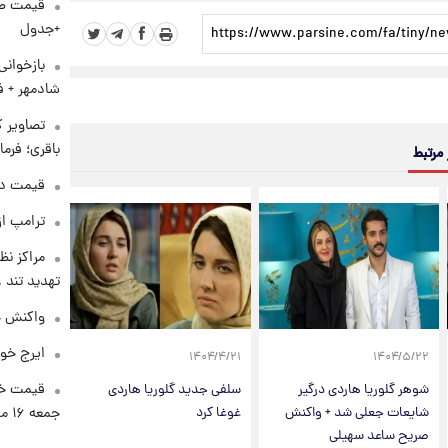
+جدول
بازخوان
شادمهر + ف
تصاویر ک
باقری؛ فرم
 مرتبط
قیمت دلار د
ترامپ از
مراکز نظ
تهدید تند
واکنش هم
ایرج خو
۱۴۰۴/۴/۲۱
۱۴۰۴/۵/۲۲
قیمت خو
شوهر گلوریا هاردی درگیر
سلفی جدید گلوریا هاردی
جمعه ۱۶ مرداد منتشر شد
شایعات جعلی شد + واکنش
غوغا کرد
صریح ساعد سهیلی