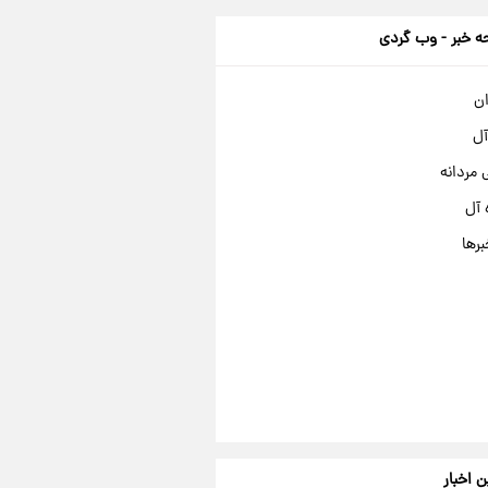
 خبر - وب گردی
ان
آل
مردانه
 آل
برها
ن اخبار