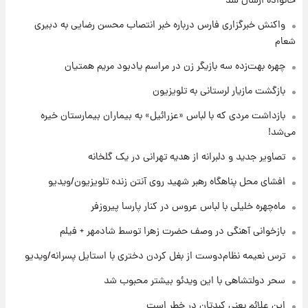
خانواده ارسال شد
+جدول
واکنش خبرگزاری فارس درباره خبر انتصاب محسن رضایی به دبیری
شعام
۶ ساعت پیش
قیمت محصولات ایران‌خودرو و سایپا امروز شنبه
چهره بهت‌زده سه بازیگر زن در مراسم یادبود مریم همتیان
۱۷ مرداد ۱۴۰۵
بازگشت مازیار لرستانی به تلویزیون
۱۹ ساعت پیش
بازداشت مردی که با لباس «عزرائیل» به بیماران بیمارستان خیره
یک پیش ‌بینی مهم برای قیمت دلار، طلا و سکه
می‌شد!
شنبه ۱۷ مرداد ۱۴۰۵
تصاویر جدید و دلبرانه از هدیه تهرانی در یک گلخانه
۲۰ ساعت پیش
افشای محل پناهگاه‌ رهبر شهید روی آنتن زنده تلویزیون/ویدیو
بازیکن به درد نخور استقلال با مقصد اروپا این
تیم را ترک کرد!
ماه‌چهره خلیلی با لباس عروس در کنار پارسا پیروزفر
بازخوانی آهنگی در وصف حضرت زهرا توسط شادمهر + فیلم
۱ روز پیش
تصاویر کمتر دیده‌شده از شهیدان حاجی‌زاده و
ترس نعیمه نظام‌دوست از بغل کردن دختری با استایل پسرانه/ویدیو
باقری؛ فرماندهان شهید هوافضای ایران
سحر دولتشاهی با این ویدئو بیشتر محبوب شد
این علائم یعنی کبدتان در خطر است