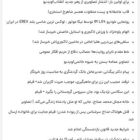
برای اولین بار؛ انتشار تصاویری از رهبر جدید انقلاب/ویدیو
قاب عاشقانه و پست متفاوت همسر شاهرخ استخری!
رونمایی خودرو IM LS۹ توسط نیکا موتور ، لوکس ترین شاسی بلند EREV در ایران
الهام پاوه‌نژاد با ورزش لاکچری و استایل خاصش خبرساز شد!
سلفی‌های پی‌درپی هلیا امامی در ماشین لاکچری‌اش خبرساز شد!
خط مقدم نابرابر روایت‌ها؛ مصائب دفاع از حریم افکار عمومی
تصاویر عمامه بستن به شیوه خاتمی/ویدیو
پیام دکتر بیگدلی، مدیرعامل بانک گردشگری به مناسبت روز خبرنگار
ترفند عجیب این زن برای ماهیگیری، موجب حیرت کاربران شد+ فیلم
این سکانس نزدیک بود جان سیروس گرجستانی را بگیرد + فیلم
خانه مجلل محمد صلاح، جایی که او مثل پادشاه زندگی می‌کند | تصاویر
قتل هولناک مداح سرشناس پس از ربوده شدن؛ فیلم جنایت برای خانواده ارسال
شد
شرایط جدید قانون بازنشستگی اعلام شد
پیام پزشکیان در سالروز بمباران اتمی آمریکا علیه ژاپن