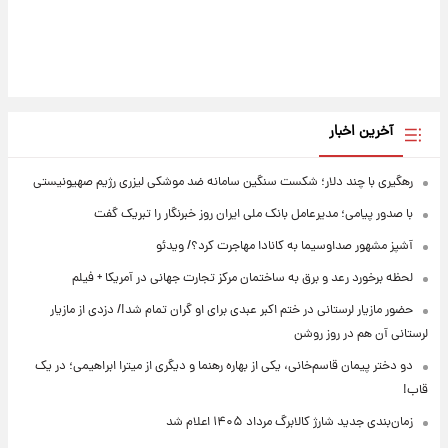
آخرین اخبار
رهگیری با چند دلار؛ شکست سنگین سامانه ضد موشکی لیزری رژیم صهیونیستی
با صدور پیامی؛ مدیرعامل بانک ملی ایران روز خبرنگار را تبریک گفت
آشپز مشهور صداوسیما به کانادا مهاجرت کرد؟/ ویدئو
لحظه برخورد رعد و برق به ساختمان مرکز تجارت جهانی در آمریکا + فیلم
حضور مازیار لرستانی در ختم اکبر عبدی برای او گران تمام شد!/ دزدی از مازیار
لرستانی آن هم در روز روشن
دو دختر پیمان قاسم‌خانی، یکی از بهاره رهنما و دیگری از میترا ابراهیمی؛ در یک
قاب!
زمان‌بندی جدید شارژ کالابرگ مرداد ۱۴۰۵ اعلام شد