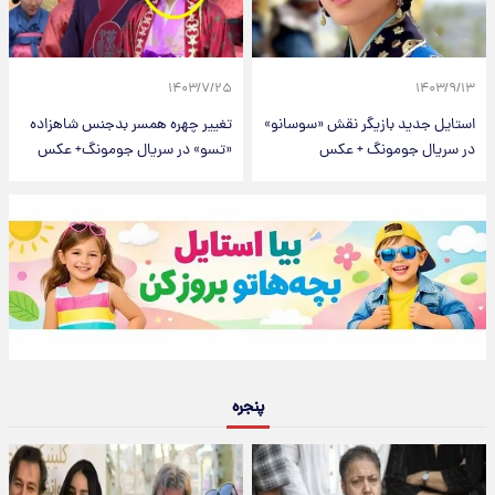
۱۴۰۳/۷/۲۵
۱۴۰۳/۹/۱۳
استایل جدید بازیگر نقش «سوسانو»
تغییر چهره همسر بدجنس شاهزاده
در سریال جومونگ + عکس
«تسو» در سریال جومونگ+ عکس
پنجره