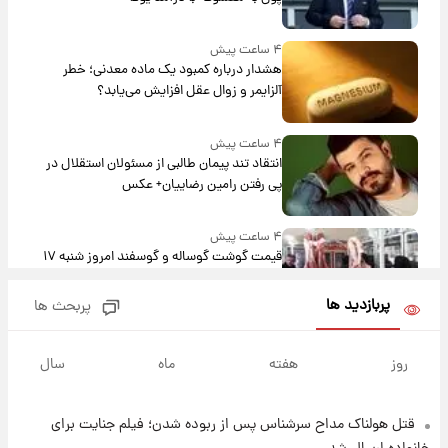
۴ ساعت پیش
هشدار درباره کمبود یک ماده معدنی؛ خطر
آلزایمر و زوال عقل افزایش می‌یابد؟
۴ ساعت پیش
انتقاد تند پیمان طالبی از مسئولان استقلال در
پی رفتن رامین رضاییان+ عکس
۴ ساعت پیش
قیمت گوشت گوساله و گوسفند امروز شنبه ۱۷
مرداد ۱۴۰۵ +جدول
پربازدید ها
پربحث ها
۵ ساعت پیش
با قدرتمندترین و بادوام ترین تانک جهان آشنا
روز
هفته
ماه
سال
شوید+ فیلم
قتل هولناک مداح سرشناس پس از ربوده شدن؛ فیلم جنایت برای
۵ ساعت پیش
قیمت طلا ۱۸عیار امروز شنبه ۱۷ مرداد ۱۴۰۵