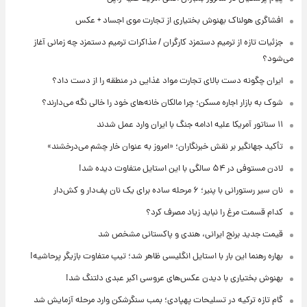
افشاگری هولناک بهنوش بختیاری از تجارت موی اجساد + عکس
جزئیات تازه از ترمیم دستمزد کارگران / مذاکرات ترمیم دستمزد چه زمانی آغاز
می‌شود؟
ایران چگونه دست بالای تجارت مواد غذایی در منطقه را از دست داد؟
شوک به بازار اجاره مسکن؛ چرا مالکان خانه‌های خود را خالی نگه می‌دارند؟
۱۱ سناتور آمریکا علیه ادامه جنگ با ایران وارد عمل شدند
تأکید جهانگیر بر نقش خبرنگاران؛ «امروز به عنوان خار چشم می‌درخشند»
لادن مستوفی در ۵۴ سالگی با این استایل متفاوت دیده شد!
نان سیر رستورانی با پنیر؛ ۶ مرحله ساده برای یک نان پف‌دار و کش‌دار
کدام قسمت مرغ را نباید زیاد مصرف کرد؟
قیمت جدید برنج ایرانی، هندی و پاکستانی مشخص شد
بهاره رهنما این بار با استایل انگلیسی ظاهر شد؛ تیپ متفاوت بازیگر پرحاشیه!
بهنوش بختیاری با دیدن عکس‌های عروسی اکبر عبدی دلتنگ شد!
گام تازه ترکیه در تسلیحات پهپادی؛ بمب سنگرشکن وارد مرحله آزمایش شد