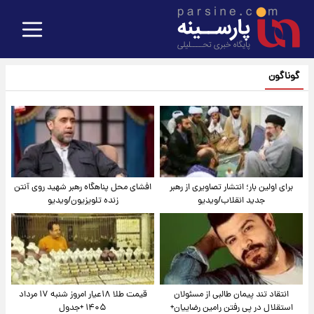
گوناگون
برای اولین بار؛ انتشار تصاویری از رهبر
افشای محل پناهگاه‌ رهبر شهید روی آنتن
جدید انقلاب/ویدیو
زنده تلویزیون/ویدیو
انتقاد تند پیمان طالبی از مسئولان
قیمت طلا ۱۸عیار امروز شنبه ۱۷ مرداد
استقلال در پی رفتن رامین رضاییان+
۱۴۰۵ +جدول