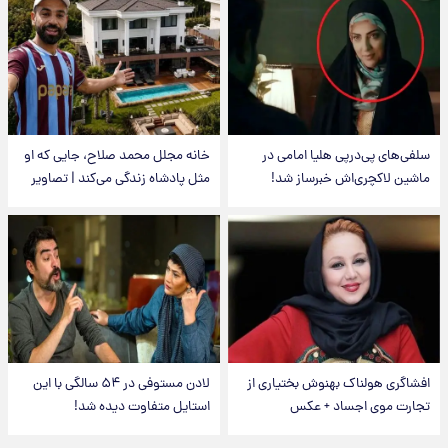
سلفی‌های پی‌درپی هلیا امامی در
خانه مجلل محمد صلاح، جایی که او
ماشین لاکچری‌اش خبرساز شد!
مثل پادشاه زندگی می‌کند | تصاویر
افشاگری هولناک بهنوش بختیاری از
لادن مستوفی در ۵۴ سالگی با این
تجارت موی اجساد + عکس
استایل متفاوت دیده شد!