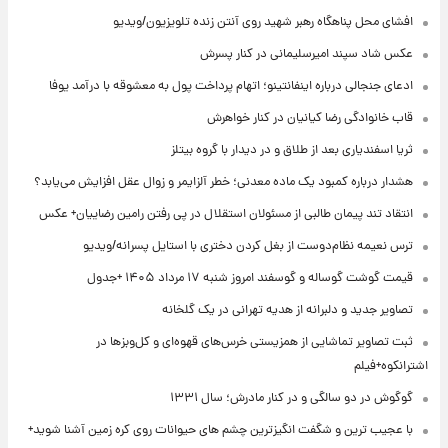
افشای محل پناهگاه‌ رهبر شهید روی آنتن زنده تلویزیون/ویدیو
عکس شاد سپند امیرسلیمانی در کنار پسرش
ادعای جنجالی درباره اینفانتینو؛ اتهام پرداخت پول به معشوقه با درآمد یوفا
قاب خانوادگی رضا کیانیان در کنار خواهرش
ثریا اسفندیاری بعد از طلاق و در دیدار با گروه بیتلز
هشدار درباره کمبود یک ماده معدنی؛ خطر آلزایمر و زوال عقل افزایش می‌یابد؟
انتقاد تند پیمان طالبی از مسئولان استقلال در پی رفتن رامین رضاییان+ عکس
ترس نعیمه نظام‌دوست از بغل کردن دختری با استایل پسرانه/ویدیو
قیمت گوشت گوساله و گوسفند امروز شنبه ۱۷ مرداد ۱۴۰۵ +جدول
تصاویر جدید و دلبرانه از هدیه تهرانی در یک گلخانه
ثبت تصاویر تماشایی از همزیستی خرس‌های قهوه‌ای و کل‌وبزها در
اشترانکوه+فیلم
گوگوش در دو سالگی و در کنار مادرش؛ سال ۱۳۳۱
با عجیب ترین و شگفت انگیزترین چشم های حیوانات روی کره زمین آشنا شوید+