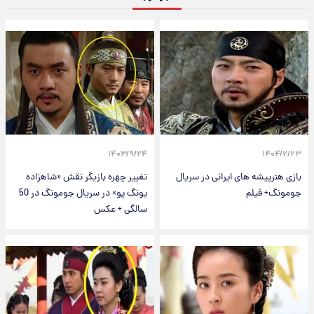
۱۴۰۳/۹/۲۴
۱۴۰۴/۲/۲۳
بازی هنرپیشه های ایرانی در سریال
تغییر چهره بازیگر نقش «شاهزاده
جومونگ+ فیلم
یونگ پو» در سریال جومونگ در 50
سالگی + عکس