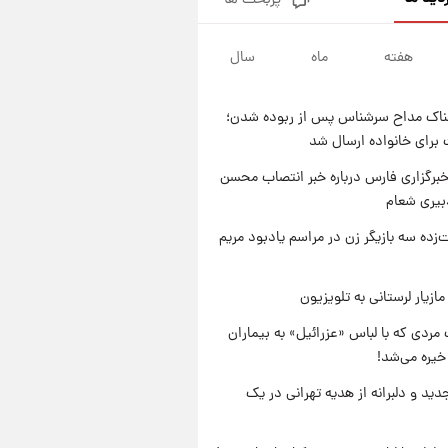
پربحث ها
یک پیش ‌بینی مهم برای قیمت
دلار، طلا و سکه شنبه ۱۷ مرداد
۱۴۰۵
هفته
ماه
سال
۱۹ ساعت پیش
بازیکن به درد نخور استقلال با
مقصد اروپا این تیم را ترک کرد!
ناک مداح سرشناس پس از ربوده شدن؛
۱ روز پیش
 برای خانواده ارسال شد
تصاویر کمتر دیده‌شده از شهیدان
حاجی‌زاده و باقری؛ فرماندهان
برگزاری فارس درباره خبر انتصاب محسن
شهید هوافضای ایران
بیری شعام
۱ روز پیش
قیمت خودروهای سایپا تغییر کرد؛
‌زده سه بازیگر زن در مراسم یادبود مریم
لیست قیمت جمعه ۱۶ مرداد
منتشر شد
ازیار لرستانی به تلویزیون
مردی که با لباس «عزرائیل» به بیماران
خیره می‌شد!
دید و دلبرانه از هدیه تهرانی در یک