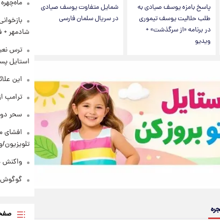
ماه‌چهره
پاسخ بامزه یوسف صیادی به
شمایل متفاوت یوسف صیادی
طلب حلالیت یوسف تیموری
در سریال سلمان فارسی
بازخوان
در برنامه «از سرگذشت» +
شادمهر + ف
ویدیو
ترس نعیم
استایل پسر
این علائ
ترامپ از
سحر دول
افشای مح
تلویزیون/و
واکنش هم
گوگوش در
جره
صفحه