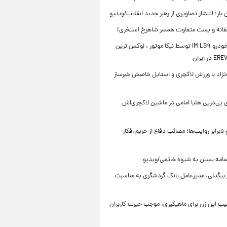
ن بار؛ انتشار تصاویری از رهبر جدید انقلاب/ویدیو
انه و پست متفاوت همسر شاهرخ استخری!
رونمایی خودرو IM LS۹ توسط نیکا موتور ، لوکس ترین
ه‌نژاد با ورزش لاکچری و استایل خاصش خبرساز
 پی‌درپی هلیا امامی در ماشین لاکچری‌اش
ابرابر روایت‌ها؛ مصائب دفاع از حریم افکار
مامه بستن به شیوه خاتمی/ویدیو
ر بیگدلی، مدیرعامل بانک گردشگری به مناسبت
یب این زن برای ماهیگیری، موجب حیرت کاربران