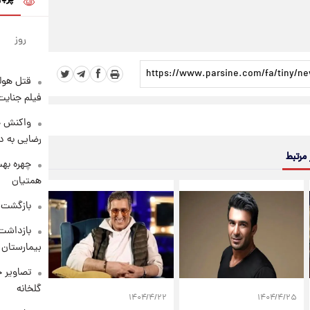
روز
قتل هول
فیلم جنایت
واکنش خ
رضایی به د
 مرتبط
چهره بهت
همتیان
بازگشت م
بازداشت 
بیمارستان 
تصاویر ج
گلخانه
۱۴۰۴/۴/۲۲
۱۴۰۴/۴/۲۵