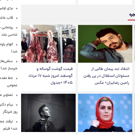
برای اولی
جره
قاب عاشق
شاسی بلند EREV در ایران
الهام پاو
شد!
سلفی‌های
خبرساز شد!
انتقاد تند پیمان طالبی از
قیمت گوشت گوساله و
مسئولان استقلال در پی رفتن
گوسفند امروز شنبه ۱۷ مرداد
خط مقدم ن
رامین رضاییان+ عکس
۱۴۰۵ +جدول
عمومی
تصاویر ع
پیام دکت
روز خبرنگار
ترفند عج
شد+ فیلم