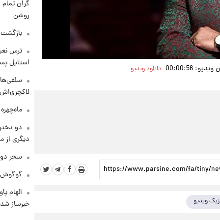
گران تمام ش
روشن
بازگشت م
ترس نعیم
استایل پسر
یو: 00:00:56
دانلود ویدیو
سلفی‌های
لاکچری‌اش 
ماه‌چهره
دو دختر 
دیگری از م
سحر دول
گوگوش در
الهام پا
زیک ویدیو
خبرساز شد!