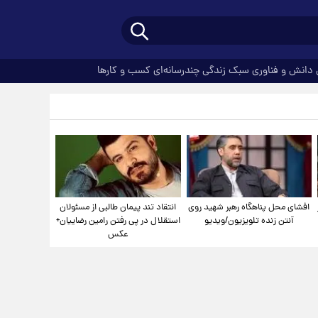
دانش و فناوری
سبک زندگی
چندرسانه‌ای
کسب و کارها
افشای محل پناهگاه‌ رهبر شهید روی
انتقاد تند پیمان طالبی از مسئولان
آنتن زنده تلویزیون/ویدیو
استقلال در پی رفتن رامین رضاییان+
عکس