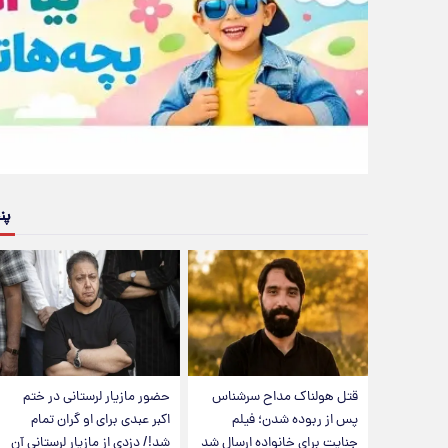
پن
قتل هولناک مداح سرشناس
حضور مازیار لرستانی در ختم
پس از ربوده شدن؛ فیلم
اکبر عبدی برای او گران تمام
جنایت برای خانواده ارسال شد
شد!/ دزدی از مازیار لرستانی آن