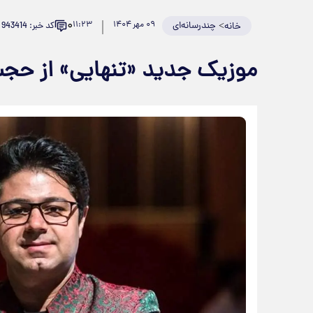
۰
>
چندرسانه‌ای
۰۹ مهر ۱۴۰۴
۱۱:۲۳
کد خبر: 943414
خانه
موزیک جدید «تنهایی» از حجت