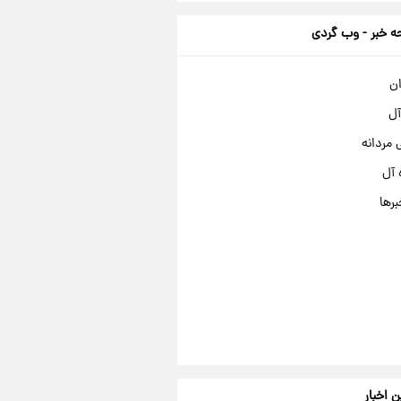
 خبر - وب گردی
ان
آل
مردانه
 آل
برها
ن اخبار