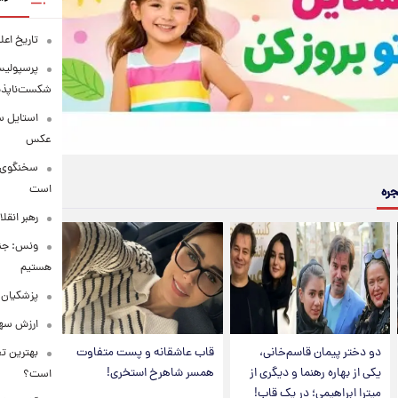
تاریخ اع
پرسپولیس
شکست‌ناپذیر
استایل س
عکس
سخنگوی ار
است
جره
رهبر انقل
ونس: جنگ 
هستیم
پزشکیان: 
ارزش سهام عدالت
دو دختر پیمان قاسم‌خانی،
قاب عاشقانه و پست متفاوت
بهترین تع
یکی از بهاره رهنما و دیگری از
همسر شاهرخ استخری!
است؟
میترا ابراهیمی؛ در یک قاب!