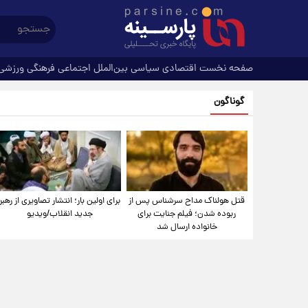
صفحه نخست
اقتصادی
سیاسی
بین‌الملل
اجتماعی
فرهنگی
ورزشی
گوناگون
قتل هولناک مداح سرشناس پس از
برای اولین بار؛ انتشار تصاویری از رهبر
ربوده شدن؛ فیلم جنایت برای
جدید انقلاب/ویدیو
خانواده ارسال شد