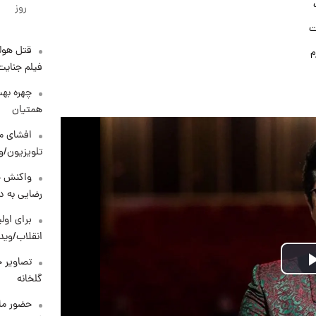
روز
ت
قتل هول
م
فیلم جنایت
چهره بهت
همتیان
افشای مح
تلویزیون/و
واکنش خ
رضایی به د
برای اولی
انقلاب/وید
تصاویر ج
Play
گلخانه
Video
حضور ماز