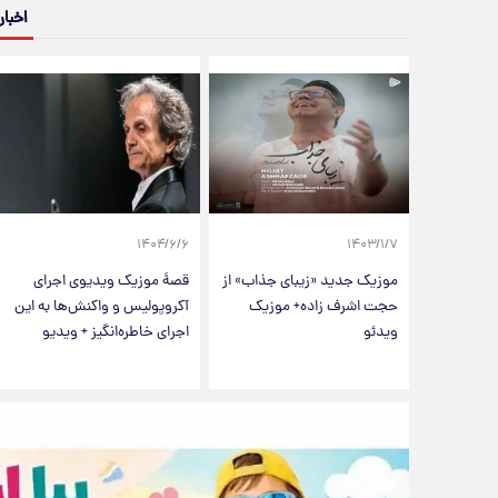
اخبار
۱۴۰۴/۶/۶
۱۴۰۳/۱/۷
موزیک جدید «زیبای جذاب» از
قصۀ موزیک ویدیوی اجرای
حجت اشرف زاده+ موزیک
آکروپولیس و واکنش‌ها به این
ویدئو
اجرای خاطره‌انگیز + ویدیو