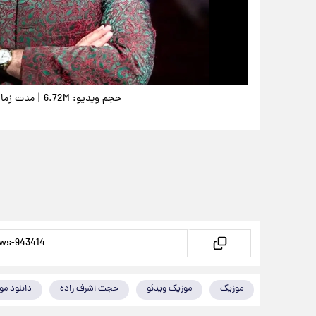
|
حجم ویدیو: 6.72M
مدت زمان وید
موزیک
موزیک ویدئو
حجت اشرف زاده
دانلود مو