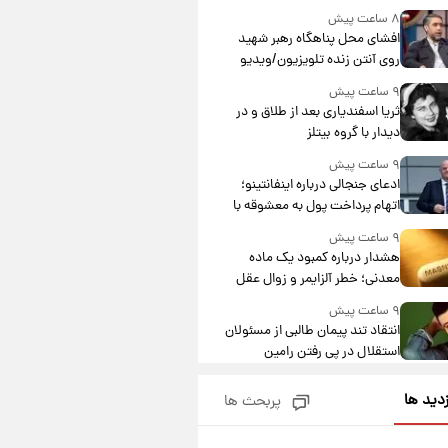
۸ ساعت پیش
افشای محل پناهگاه‌ رهبر شهید
روی آنتن زنده تلویزیون/ویدیو
۹ ساعت پیش
ثریا اسفندیاری بعد از طلاق و در
دیدار با گروه بیتلز
۹ ساعت پیش
ادعای جنجالی درباره اینفانتینو؛
اتهام پرداخت پول به معشوقه با
درآمد یوفا
۹ ساعت پیش
هشدار درباره کمبود یک ماده
معدنی؛ خطر آلزایمر و زوال عقل
افزایش می‌یابد؟
۹ ساعت پیش
انتقاد تند پیمان طالبی از مسئولان
استقلال در پی رفتن رامین
رضاییان+ عکس
۱۰ ساعت پیش
زدید ها
پربحث ها
قیمت گوشت گوساله و گوسفند
امروز شنبه ۱۷ مرداد ۱۴۰۵ +جدول