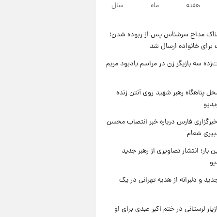
۱۰ ساعت پیش
هفته
ماه
سال
با قدرتمندترین و بادوام ترین
تانک جهان آشنا شوید+ فیلم
ناک مداح سرشناس پس از ربوده شدن؛
۱۱ ساعت پیش
 برای خانواده ارسال شد
قیمت طلا ۱۸عیار امروز شنبه ۱۷
مرداد ۱۴۰۵ +جدول
‌زده سه بازیگر زن در مراسم یادبود مریم
۱۱ ساعت پیش
قیمت محصولات ایران‌خودرو و
ل پناهگاه‌ رهبر شهید روی آنتن زنده
سایپا امروز شنبه ۱۷ مرداد ۱۴۰۵
یدیو
برگزاری فارس درباره خبر انتصاب محسن
بیری شعام
ن بار؛ انتشار تصاویری از رهبر جدید
یو
دید و دلبرانه از هدیه تهرانی در یک
یار لرستانی در ختم اکبر عبدی برای او