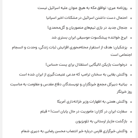
روزنامه عبری: توافق مکه به هیچ عنوان علیه اسرائیل نیست
احتمال دست داشتن اسرائیل در مشکلات اخیر اسپانیا
جنجال جدید در بازی تیم‌های منصوریان و گل‌محمدی!
ایرج خواننده پیشکسوت موسیقی ایران بستری شد
پزشکیان: هدف از استقرار محله‌محوری افزایش ثبات زندگی، وحدت و انسجام
اجتماعی است
درخواست بازیکن لالیگایی استقلال برای پست حساس!
واکنش بقایی به سخنان ترامپ که مدعی غنیمت‌گیری از ایران شده است
بیانیه دبیرکل مجمع خبرنگاران و نویسندگان دفاع مقدس و مقاومت به مناسبت
روز خبرنگار
واکنش همتی به اظهارات وزیر خزانه‌داری آمریکا
سفارت ایران در کازان: ماموریت در حال پایان است! + فیلم
بازگشت مازیار لرستانی به تلویزیون
واکنش خبرگزاری فارس درباره خبر انتصاب محسن رضایی به دبیری شعام