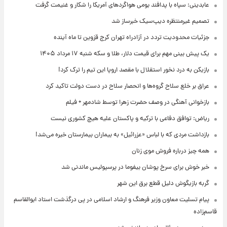
عابدینی: سپاه با پدافند بومی هواگردهای آمریکا را شکار و غنیمت گرفت
تصمیم غیرمنتظره دیپ‌سیک خبرساز شد
جزئیات محدودیت تردد در آزادراه تهران کرج قزوین تا ماه آینده
یک پیش ‌بینی مهم برای قیمت دلار، طلا و سکه شنبه ۱۷ مرداد ۱۴۰۵
بازیکن به درد نخور استقلال با مقصد اروپا این تیم را ترک کرد!
عراق بر خلع سلاح گروه‌ها و انحصار سلاح در دست دولت تاکید کرد
بازخوانی آهنگی در وصف حضرت زهرا توسط شادمهر + فیلم
ریاض: توافق دفاعی با ترکیه و پاکستان علیه هیچ کشوری نیست
بازداشت مردی که با لباس «عزرائیل» به بیماران بیمارستان خیره می‌شد!
همه چیز درباره فروش موی زنان
خبر خوش برای سرخ پوشان بیفوما در پرسپولیس ماندنی شد
گربه بازیگوش دلیل قطع برق این شهر
پیام تسلیت معاون وزیر فرهنگ و ارشاد اسلامی در پی درگذشت استاد ابوالقاسم
قاسم‌زاده