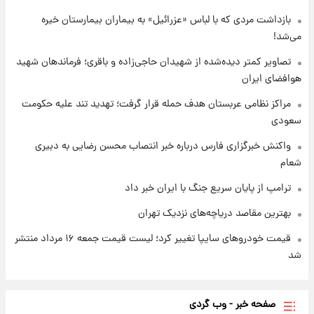
بازداشت مردی که با لباس «عزرائیل» به بیماران بیمارستان خیره
می‌شد!
۱ روز پیش
شارژ جدید کالابرگ برای سه دهک؛ جزئیات اعلام
تصاویر کمتر دیده‌شده از شهیدان حاجی‌زاده و باقری؛ فرماندهان شهید
شد
هوافضای ایران
مراکز نظامی عربستان هدف حمله قرار گرفت؛ تهدید تند علیه حکومت
سعودی
واکنش خبرگزاری فارس درباره خبر انتصاب محسن رضایی به دبیری
شعام
ترامپ از پایان سریع جنگ با ایران خبر داد
بهترین مقاصد دریاچه‌های نزدیک تهران
قیمت خودروهای سایپا تغییر کرد؛ لیست قیمت جمعه ۱۶ مرداد منتشر
شد
صفحه خبر - وب گردی