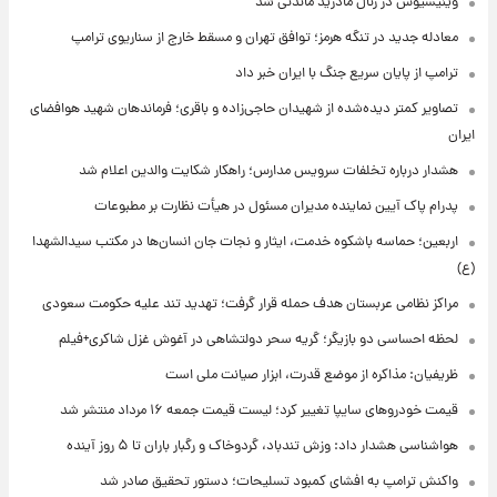
وینیسیوس در رئال مادرید ماندنی شد
معادله جدید در تنگه هرمز؛ توافق تهران و مسقط خارج از سناریوی ترامپ
ترامپ از پایان سریع جنگ با ایران خبر داد
تصاویر کمتر دیده‌شده از شهیدان حاجی‌زاده و باقری؛ فرماندهان شهید هوافضای
ایران
هشدار درباره تخلفات سرویس مدارس؛ راهکار شکایت والدین اعلام شد
پدرام پاک آیین نماینده مدیران مسئول در هیأت نظارت بر مطبوعات
اربعین؛ حماسه باشکوه خدمت، ایثار و نجات جان انسان‌ها در مکتب سیدالشهدا
(ع)
مراکز نظامی عربستان هدف حمله قرار گرفت؛ تهدید تند علیه حکومت سعودی
لحظه احساسی دو بازیگر؛ گریه سحر دولتشاهی در آغوش غزل شاکری+فیلم
ظریفیان: مذاکره از موضع قدرت، ابزار صیانت ملی است
قیمت خودروهای سایپا تغییر کرد؛ لیست قیمت جمعه ۱۶ مرداد منتشر شد
هواشناسی هشدار داد: وزش تندباد، گردوخاک و رگبار باران تا ۵ روز آینده
واکنش ترامپ به افشای کمبود تسلیحات؛ دستور تحقیق صادر شد