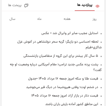
پربازدید ها
پربحث ها
۱ روز پیش
پیش‌بینی بارش‌های گسترده با ورود ال‌نینو؛ کدام
روز
هفته
ماه
سال
روزها پربارش‌تر خواهند بود؟
استایل عجیب صابر ابر وایرال شد + عکس
۱ روز پیش
شماره پیراهن خریدهای جدید پرسپولیس اعلام
لحظه احساسی دو بازیگر؛ گریه سحر دولتشاهی در آغوش غزل
شد؛ تیکدری، محبی و سرگیف با اعداد ویژه
شاکری+فیلم
۱ روز پیش
۵ سال کار بیشتر برای این گروه از متقاضیان بازنشستگی
جزئیات فعال‌سازی «کیف پول ایران» اعلام
پشت پرده عکس جدید ترامپ؛ مقام آمریکایی درباره وضعیت او چه
شد+فیلم
گفت؟
۱ روز پیش
قیمت طلا و سکه امروز جمعه ۱۶ مرداد ۱۴۰۵ +جدول
تغییر تند قیمت محصولات ایران‌خودرو و سایپا
امروز پنجشنبه ۱۵ مرداد ۱۴۰۵ +جدول
در ششم اوت؛ وقتی هیروشیما در دیگ قیر می‌جوشید
قیمت دلار در بازار آزاد امروز جمعه ۱۶ مرداد ۱۴۰۵
۱ روز پیش
این مناطق کشور آماده بارش باران باشند
قیمت طلا و سکه امروز پنجشنبه ۱۵ مرداد ۱۴۰۵