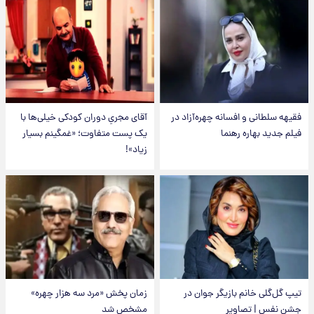
فقیهه سلطانی و افسانه چهره‌آزاد در
آقای مجریِ دوران کودکی خیلی‌ها با
فیلم جدید بهاره رهنما
یک پست متفاوت؛ «غمگینم بسیار
زیاد»!
تیپ گل‌گلی خانم بازیگر جوان در
زمان پخش «مرد سه هزار چهره»
جشن نفس | تصاویر
مشخص شد