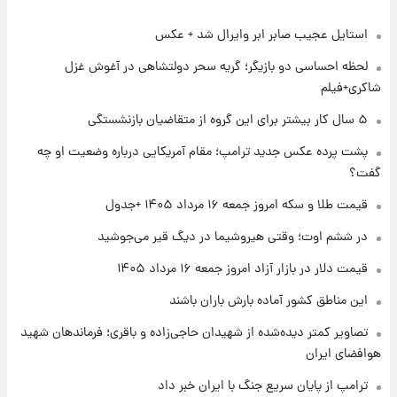
استایل عجیب صابر ابر وایرال شد + عکس
۱ روز پیش
شماره پیراهن خریدهای جدید پرسپولیس اعلام
لحظه احساسی دو بازیگر؛ گریه سحر دولتشاهی در آغوش غزل
شد؛ تیکدری، محبی و سرگیف با اعداد ویژه
شاکری+فیلم
۱ روز پیش
۵ سال کار بیشتر برای این گروه از متقاضیان بازنشستگی
جزئیات فعال‌سازی «کیف پول ایران» اعلام
پشت پرده عکس جدید ترامپ؛ مقام آمریکایی درباره وضعیت او چه
شد+فیلم
گفت؟
۱ روز پیش
قیمت طلا و سکه امروز جمعه ۱۶ مرداد ۱۴۰۵ +جدول
تغییر تند قیمت محصولات ایران‌خودرو و سایپا
امروز پنجشنبه ۱۵ مرداد ۱۴۰۵ +جدول
در ششم اوت؛ وقتی هیروشیما در دیگ قیر می‌جوشید
قیمت دلار در بازار آزاد امروز جمعه ۱۶ مرداد ۱۴۰۵
۱ روز پیش
این مناطق کشور آماده بارش باران باشند
قیمت طلا و سکه امروز پنجشنبه ۱۵ مرداد ۱۴۰۵
تصاویر کمتر دیده‌شده از شهیدان حاجی‌زاده و باقری؛ فرماندهان شهید
هوافضای ایران
۱ روز پیش
شارژ جدید کالابرگ برای سه دهک؛ جزئیات اعلام
ترامپ از پایان سریع جنگ با ایران خبر داد