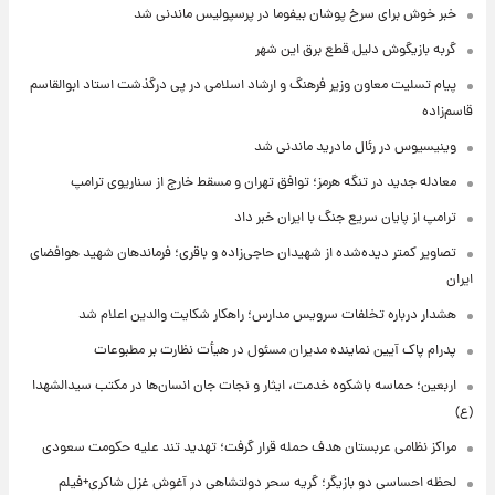
خبر خوش برای سرخ پوشان بیفوما در پرسپولیس ماندنی شد
گربه بازیگوش دلیل قطع برق این شهر
پیام تسلیت معاون وزیر فرهنگ و ارشاد اسلامی در پی درگذشت استاد ابوالقاسم
قاسم‌زاده
وینیسیوس در رئال مادرید ماندنی شد
معادله جدید در تنگه هرمز؛ توافق تهران و مسقط خارج از سناریوی ترامپ
ترامپ از پایان سریع جنگ با ایران خبر داد
تصاویر کمتر دیده‌شده از شهیدان حاجی‌زاده و باقری؛ فرماندهان شهید هوافضای
ایران
هشدار درباره تخلفات سرویس مدارس؛ راهکار شکایت والدین اعلام شد
پدرام پاک آیین نماینده مدیران مسئول در هیأت نظارت بر مطبوعات
اربعین؛ حماسه باشکوه خدمت، ایثار و نجات جان انسان‌ها در مکتب سیدالشهدا
(ع)
مراکز نظامی عربستان هدف حمله قرار گرفت؛ تهدید تند علیه حکومت سعودی
لحظه احساسی دو بازیگر؛ گریه سحر دولتشاهی در آغوش غزل شاکری+فیلم