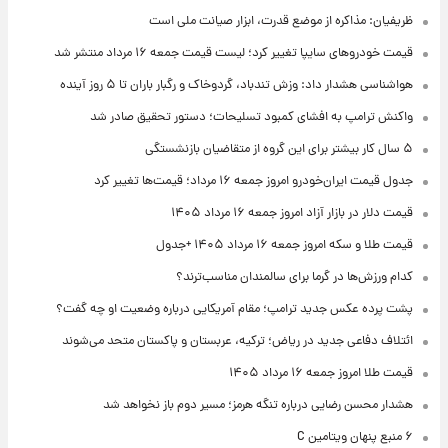
ظریفیان: مذاکره از موضع قدرت، ابزار صیانت ملی است
قیمت خودروهای سایپا تغییر کرد؛ لیست قیمت جمعه ۱۶ مرداد منتشر شد
هواشناسی هشدار داد: وزش تندباد، گردوخاک و رگبار باران تا ۵ روز آینده
واکنش ترامپ به افشای کمبود تسلیحات؛ دستور تحقیق صادر شد
۵ سال کار بیشتر برای این گروه از متقاضیان بازنشستگی
جدول قیمت ایران‌خودرو امروز جمعه ۱۶ مرداد؛ قیمت‌ها تغییر کرد
قیمت دلار در بازار آزاد امروز جمعه ۱۶ مرداد ۱۴۰۵
قیمت طلا و سکه امروز جمعه ۱۶ مرداد ۱۴۰۵ +جدول
کدام ورزش‌ها در گرما برای سالمندان مناسب‌ترند؟
پشت پرده عکس جدید ترامپ؛ مقام آمریکایی درباره وضعیت او چه گفت؟
ائتلاف دفاعی جدید در ریاض؛ ترکیه، عربستان و پاکستان متحد می‌شوند
قیمت طلا امروز جمعه ۱۶ مرداد ۱۴۰۵
هشدار محسن رضایی درباره تنگه هرمز؛ مسیر دوم باز نخواهد شد
۶ منبع پنهان ویتامین C