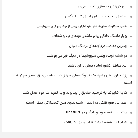
این خوراکی ها مغز را نجات می‌دهند
استایل عجیب صابر ابر وایرال شد + عکس
طلب حلالیت عالیشاه از هواداران پس از جدایی از پرسپولیس
چهار ماسک خانگی برای داشتن موهای نرم و شفاف
بهترین مقاصد دریاچه‌های نزدیک تهران
در ششم اوت؛ وقتی هیروشیما در دیگ قیر می‌جوشید
این مناطق کشور آماده بارش باران باشند
پزشکیان: علی رغم اینکه نیروگاه های ما را زدند اما قطعی برق بسیار کم تر شده
است
کنایه قالیباف به ترامپ: حقایق را بپذیرید و به تعهدات خود عمل کنید
رصد این صور فلکی در آسمان شب بدون هیچ تجهیزاتی ممکن است
چت متنی نامحدود و رایگان در ChatGPT
شرایط تفاهم‌نامه به نفع ایران بهبود یافت