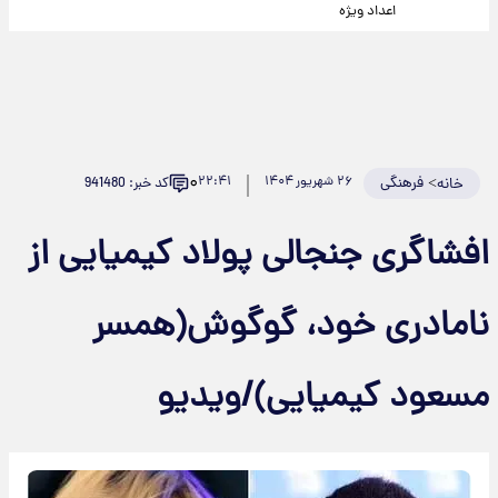
اعداد ویژه
۰
>
فرهنگی
۲۶ شهریور ۱۴۰۴
۲۲:۴۱
کد خبر: 941480
خانه
افشاگری جنجالی پولاد کیمیایی از
نامادری خود، گوگوش(همسر
مسعود کیمیایی)/ویدیو