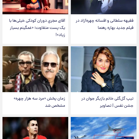
فقیهه سلطانی و افسانه چهره‌آزاد در
آقای مجریِ دوران کودکی خیلی‌ها با
فیلم جدید بهاره رهنما
یک پست متفاوت؛ «غمگینم بسیار
زیاد»!
تیپ گل‌گلی خانم بازیگر جوان در
زمان پخش «مرد سه هزار چهره»
جشن نفس | تصاویر
مشخص شد