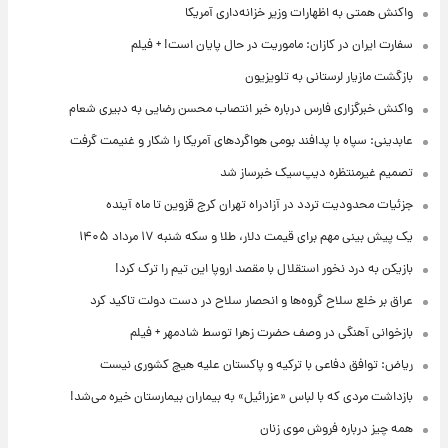
واکنش همتی به اظهارات وزیر خزانه‌داری آمریکا
سفارت ایران در کازان: ماموریت در حال پایان است! + فیلم
بازگشت مازیار لرستانی به تلویزیون
واکنش خبرگزاری فارس درباره خبر انتصاب محسن رضایی به دبیری شعام
عابدینی: سپاه با پدافند بومی هواگردهای آمریکا را شکار و غنیمت گرفت
تصمیم غیرمنتظره دیپ‌سیک خبرساز شد
جزئیات محدودیت تردد در آزادراه تهران کرج قزوین تا ماه آینده
یک پیش ‌بینی مهم برای قیمت دلار، طلا و سکه شنبه ۱۷ مرداد ۱۴۰۵
بازیکن به درد نخور استقلال با مقصد اروپا این تیم را ترک کرد!
عراق بر خلع سلاح گروه‌ها و انحصار سلاح در دست دولت تاکید کرد
بازخوانی آهنگی در وصف حضرت زهرا توسط شادمهر + فیلم
ریاض: توافق دفاعی با ترکیه و پاکستان علیه هیچ کشوری نیست
بازداشت مردی که با لباس «عزرائیل» به بیماران بیمارستان خیره می‌شد!
همه چیز درباره فروش موی زنان