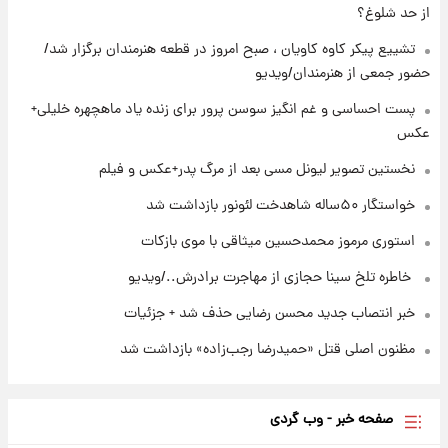
۲۲ ساعت پیش
از حد شلوغ؟
نخستین تصویر لیونل مسی بعد از مرگ
پدر+عکس و فیلم
تشییع پیکر کاوه کاویان ، صبح امروز در قطعه هنرمندان برگزار شد/
حضور جمعی از هنرمندان/ویدیو
۲۳ ساعت پیش
پست احساسی و غم انگیز سوسن پرور برای زنده یاد ماهچهره خلیلی+
استوری مرموز محمدحسین میثاقی با موی
عکس
بازکات
نخستین تصویر لیونل مسی بعد از مرگ پدر+عکس و فیلم
خواستگار ۵۰ساله شاهدخت لئونور بازداشت شد
استوری مرموز محمدحسین میثاقی با موی بازکات
⁨ خاطره تلخ سینا حجازی از مهاجرت برادرش../ویدیو
خبر انتصاب جدید محسن رضایی حذف شد + جزئیات
مظنون اصلی قتل «حمیدرضا رجب‌زاده» بازداشت شد
صفحه خبر - وب گردی