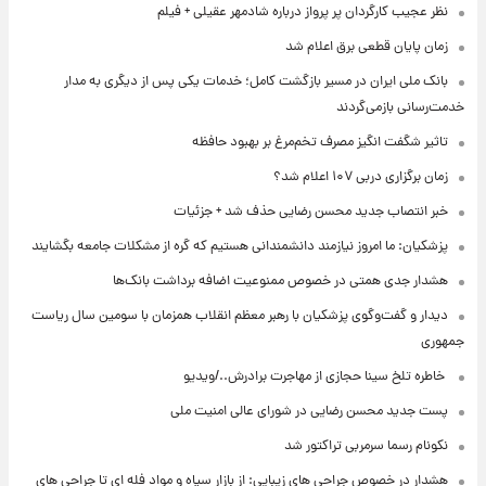
نظر عجیب کارگردان پر پرواز درباره شادمهر عقیلی + فیلم
زمان پایان قطعی برق اعلام شد
بانک ملی ایران در مسیر بازگشت کامل؛ خدمات یکی پس از دیگری به مدار
خدمت‌رسانی بازمی‌گردند
تاثیر شگفت انگیز مصرف تخم‌مرغ بر بهبود حافظه
زمان برگزاری دربی ۱۰۷ اعلام شد؟
خبر انتصاب جدید محسن رضایی حذف شد + جزئیات
پزشکیان: ما امروز نیازمند دانشمندانی هستیم که گره از مشکلات جامعه بگشایند
هشدار جدی همتی در خصوص ممنوعیت اضافه ‌برداشت بانک‌ها
دیدار و گفت‌وگوی پزشکیان با رهبر معظم انقلاب همزمان با سومین سال ریاست
جمهوری
⁨ خاطره تلخ سینا حجازی از مهاجرت برادرش../ویدیو
پست جدید محسن رضایی در شورای عالی امنیت ملی
نکونام رسما سرمربی تراکتور شد
هشدار در خصوص جراحی های زیبایی: از بازار سیاه و مواد فله ای تا جراحی های