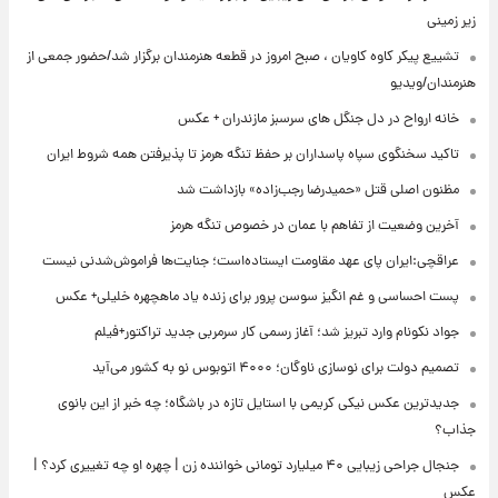
زیر زمینی
تشییع پیکر کاوه کاویان ، صبح امروز در قطعه هنرمندان برگزار شد/حضور جمعی از
هنرمندان/ویدیو
خانه ارواح در دل جنگل های سرسبز مازندران + عکس
تاکید سخنگوی سپاه پاسداران بر حفظ تنگه هرمز تا پذیرفتن همه شروط ایران
مظنون اصلی قتل «حمیدرضا رجب‌زاده» بازداشت شد
آخرین وضعیت از تفاهم با عمان در خصوص تنگه هرمز
عراقچی:ایران پای عهد مقاومت ایستاده‌است؛ جنایت‌ها فراموش‌شدنی نیست
پست احساسی و غم انگیز سوسن پرور برای زنده یاد ماهچهره خلیلی+ عکس
جواد نکونام وارد تبریز شد؛ آغاز رسمی کار سرمربی جدید تراکتور+فیلم
تصمیم دولت برای نوسازی ناوگان؛ ۴۰۰۰ اتوبوس نو به کشور می‌آید
جدیدترین عکس نیکی کریمی با استایل تازه در باشگاه؛ چه خبر از این بانوی
جذاب؟
جنجال جراحی زیبایی ۴۰ میلیارد تومانی خواننده زن | چهره او چه تغییری کرد؟ |
عکس