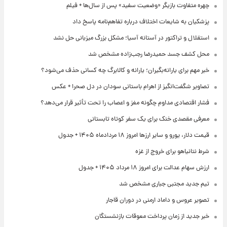
چهره متفاوت بازیگر «وضعیت سفید» پس از سال‌ها + فیلم
پزشکیان به شایعات اختلاف درباره تفاهم‌نامه پاسخ داد
استقلال و تراکتور در آستانه آسیا؛ مشکل بزرگ میزبانی حل نشد
محل کشف جسد حمیدرضا رجب‌زاده مشخص شد
خبر مهم برای یارانه‌بگیران؛ یارانه و کالابرگ چه کسانی حذف می‌شود؟
تصاویر شگفت‌انگیز از اهرام باستانی سودان در دل صحرا + عکس
فشار اقتصادی مداوم چگونه مغز و اعصاب را تحت تأثیر قرار می‌دهد؟
معرفی مقصدی خنک برای یک سفر کوتاه تابستانی
قیمت دلار، یورو و سایر ارزها امروز ۱۸ مردادماه ۱۴۰۵ + جدول
شرط نتانیاهو برای خروج از غزه
ارزش سهام عدالت برای امروز ۱۸ مرداد ۱۴۰۵ + جدول
تیم جدید مجتبی جباری مشخص شد
تصویر عروس و داماد ارمنی در دوران قاجار
خبر جدید از زمان پرداخت معوقات بازنشستگان