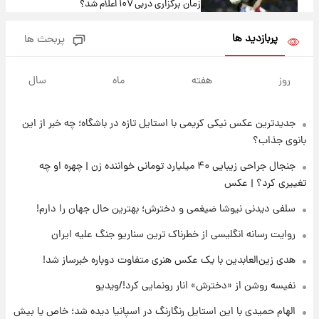
زمان برگزاری دربی ۱۰۷ اعلام شد؟
پربازدید ها
پربحث ها
۱۶ ساعت پیش
خبر انتصاب جدید محسن رضایی حذف شد +
روز
هفته
ماه
سال
جزئیات
جدیدترین عکس نیکی کریمی با استایل تازه در باشگاه؛ چه خبر از این
۱۷ ساعت پیش
پست جدید محسن رضایی در شورای عالی امنیت
بانوی جذاب؟
ملی
جنجال جراحی زیبایی ۴۰ میلیارد تومانی خواننده زن | چهره او چه
تغییری کرد؟ | عکس
۲۰ ساعت پیش
آتش‌سوزی در لوناپارک شیراز؛ آخرین وضعیت
سلفی دیدنی نیوشا ضیغمی و دخترش؛ بهترین حال جهان را دارم!
خزندگان خطرناک پس از حادثه
روایت رسانه انگلیسی از خطرناک ترین سناریو جنگ علیه ایران
۲۲ ساعت پیش
هدی زین‌العابدین با یک عکس هنری متفاوت دوباره خبرساز شد!
خواستگار ۵۰ساله شاهدخت لئونور بازداشت شد
نفیسه روشن از «دخترش» انار رونمایی کرد!/ویدیو
الهام حمیدی با این استایل رنگارنگ در اسپانیا دیده شد؛ خاص یا بیش