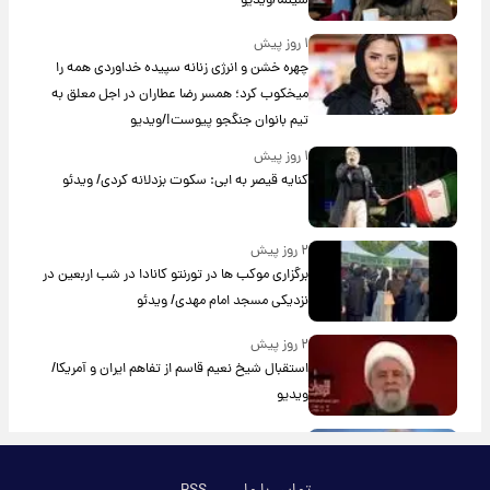
سینما/ویدیو
۱ روز پیش
چهره خشن و انرژی زنانه سپیده خداوردی همه را
میخکوب کرد؛ همسر رضا عطاران در اجل معلق به
تیم بانوان جنگجو پیوست!/ویدیو
۱ روز پیش
کنایه قیصر به ابی: سکوت بزدلانه کردی/ ویدئو
۲ روز پیش
برگزاری موکب ها در تورنتو کانادا در شب اربعین در
نزدیکی مسجد امام مهدی/ ویدئو
۲ روز پیش
استقبال شیخ نعیم قاسم از تفاهم ایران و آمریکا/
ویدیو
۲ روز پیش
پزشکیان: استعفا نخواهم داد