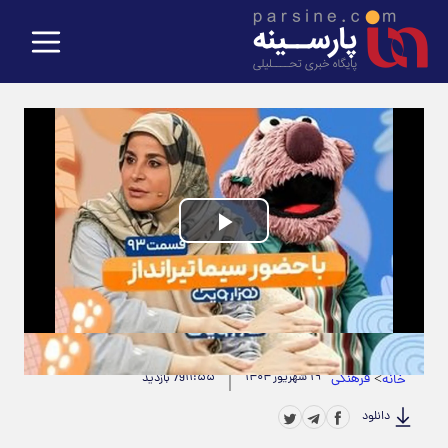
Play
Video
حجم ویدیو: 4.04M
|
مدت زمان ویدیو: 00:00:27
>
فرهنگی
۱۹ شهریور ۱۴۰۴
۱۱:۵۵
خانه
79 بازدید
دانلود