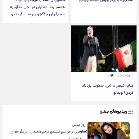
همتیان، بازیگر جوان سینما/ویدیو
خداوردی همه را میخکوب کرد؛
همسر رضا عطاران در اجل معلق به
تیم بانوان جنگجو پیوست!/ویدیو
۱ روز پیش
بازدید
کنایه قیصر به ابی: سکوت بزدلانه
کردی/ ویدئو
ویدیوهای بعدی
۱ روز پیش
تصاویری از مراسم تشییع مریم همتیان، بازیگر جوان